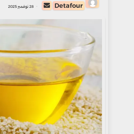
أرسل
Detafour
28 نوفمبر 2025
بريدا
إلكترونيا