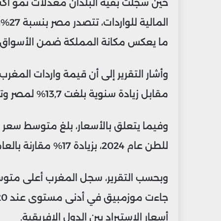
حين سجلت بقية البلدان معدلات نمو أكثر
ما يعكس مكانة المملكة ضمن الأسواق ا
مقابل زيادة سنوية بلغت 13,7% لمصر وتراجع طفيف 0,4% لجنوب إفريقيا.
للطن عام 2024، بزيادة 17% مقارنة بالعام السابق، مع توقعات باستمرار الارتفاع.
أسعار الاستيراد بين الدول الإفريقية.