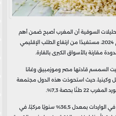
يلات السوقية أن المغرب أصبح ضمن أهم
مستوردي زيت السمسم في إفريقيا لعام 2024، مستفيدًا من ارتفاع الطلب الإقليمي
ة مقارنة بالأسواق الكبرى بالقارة.
زيت السمسم قادتها مصر وموزمبيق وغانا
شل وكينيا، حيث استحوذت هذه الدول مجتمعة
وسجلت نيجيريا بين 2013 و2024 أكبر نمو في الواردات بمعدل 36,5% سنويًا مركبًا، في