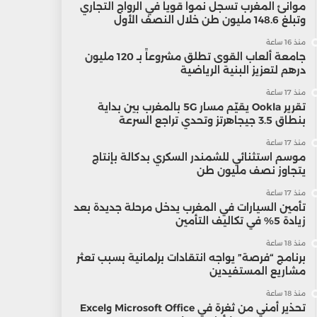
موانئ المغرب تسجل نمواً قوياً في الرواج التجاري
وتبلغ 148.6 مليون طن خلال النصف الأول
منذ 16 ساعة
جامعة ألعاب القوى تطلق مشروعاً بـ 120 مليون
درهم لتعزيز البنية الرياضية
منذ 17 ساعة
تقرير Ookla يقيّم مسار 5G بالمغرب بين بداية
بنطاق 3.5 جيجاهرتز وتحدي تراجع السرعة
منذ 17 ساعة
موسم استثنائي للشمندر السكري بدكالة بإنتاج
يتجاوز نصف مليون طن
منذ 17 ساعة
تأمين السيارات في المغرب يدخل مرحلة جديدة بعد
زيادة 5% في تكاليف التأمين
منذ 18 ساعة
برنامج “فرصة” يواجه انتقادات برلمانية بسبب تعثر
مشاريع المستفيدين
منذ 18 ساعة
تحذير أمني من ثغرة في Microsoft Office وExcel