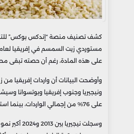
كشف تصنيف منصة “إندكس بوكس” للتحل
على هذه المادة، رغم أن حصته تبقى محدود
وأوضحت البيانات أن واردات إفريقيا من 
ونيجيريا وجنوب إفريقيا وبوتسوانا وسي
على 76% من إجمالي الواردات، بينما استورد المغرب 22 طنًا بحصة 7,3%.