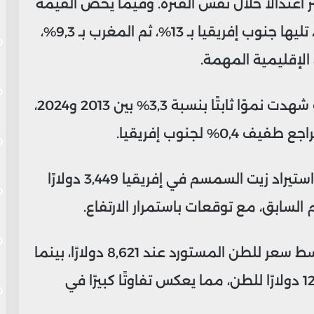
 اعتدالًا خلال نفس الفترة. وفيما يخص القيمة
المالية للواردات، تتصدر مصر بنسبة 27%، تليها جنوب إفريقيا بـ 13%، ثم المغرب بـ 9,3%،
لإقليمية المهمة.
وأشار التقرير إلى أن قيمة واردات المغرب شهدت نموًا ثابتًا بنسبة 3,3% بين 2013 و2024،
وفيما يتعلق بالأسعار، بلغ متوسط سعر استيراد زيت السمسم في إفريقيا 3,449 دولارًا
وبحسب التقرير، سجل المغرب أعلى متوسط سعر للطن المستورد عند 8,621 دولارًا، بينما
جاءت موزمبيق في أدنى مستوى عند 120 دولارًا للطن، مما يعكس تفاوتًا كبيرًا في