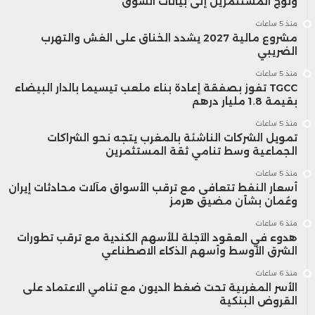
ولوج المستثمرين إلى بيانات السوق
غير بارزة بشكل كبير، ولكنها مهمة جدًا.
منذ 5 ساعات
مشروع مالية 2027 يشدد الخناق على الغش والتهرب
الضريبي
منذ 5 ساعات
TGCC تفوز بصفقة إعادة بناء ملعب تيسيما بالدار البيضاء
بقيمة 1.8 مليار درهم
منذ 5 ساعات
تمويل الشركات الناشئة بالمغرب يتجه نحو الشراكات
الجماعية وسط تنامي ثقة المستثمرين
منذ 5 ساعات
أسعار النفط تتعافى مع ترقب الأسواق مآلات محادثات إيران
وعُمان بشأن مضيق هرمز
منذ 6 ساعات
هدوء في العقود الآجلة للأسهم الكندية مع ترقب تطورات
الشرق الأوسط وأسهم الذكاء الاصطناعي
منذ 6 ساعات
الأسر المغربية تحت ضغط الديون مع تنامي الاعتماد على
القروض البنكية