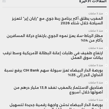
المقالات الأخيرة
وهو ما يعكس التباين بين العرض
منذ 3 ساعات
والطلب في سوق العمل، ويشير إلى
المغرب يطلق أكبر برنامج ربط جوي مع “رايان إير” لتعزيز
السياحة خلال شتاء 2026
الحاجة إلى تحسين هذا الجانب.
منذ 3 ساعات
مطار الرباط-سلا يعزز نموه الجوي بارتفاع حركة المسافرين
بأكثر من 14%
في الختام، دعا عبد الخالق التهامي،
منذ 4 ساعات
الجامعي والأكاديمي، إلى التغلب على
ارتفاع طفيف في طلبات إعانة البطالة الأمريكية وسط ترقب
بيانات سوق العمل
التحديات البيروقراطية التي تحد من
منذ 5 ساعات
مساهمة الاستثمار الأجنبي في تحسين
بورصة الدار البيضاء تعزز سيولة سهم CIH Bank برفع نسبة
التداول الحر إلى 35%
المؤشرات الاقتصادية، مشيرًا إلى أن
منذ 5 ساعات
صناديق الاستثمار بالمغرب تفقد 13,8 مليار درهم من
المغرب يحتاج إلى جهود مستمرة لجذب
أصولها خلال أسبوع
هذه الاستثمارات، حتى لو كانت
منذ 5 ساعات
بورصة الدار البيضاء تدشن واجهة رقمية جديدة لتسهيل
مساهمتها في الناتج المحلي الإجمالي