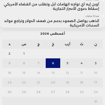
أوبن إيه آي تواجه اتهامات آبل وتطلب من القضاء الأمريكي
إسقاط دعوى الأسرار التجارية
منذ 8 ساعات
الذهب يواصل الصعود بدعم من ضعف الدولار وتراجع عوائد
السندات الأمريكية
أغسطس 2026
ن
ث
أرب
خ
ج
س
د
2
1
9
8
7
6
5
4
3
16
15
14
13
12
11
10
23
22
21
20
19
18
17
30
29
28
27
26
25
24
31