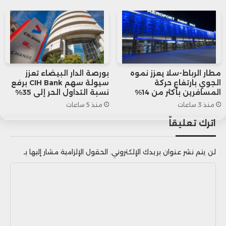
تحديات، خاصة فيما يتعلق بتأثيرها على
سوق العمل.
يعزو ياسين اعليا، الباحث في الشأن
مطار الرباط-سلا يعزز نموه
بورصة الدار البيضاء تعزز
الجوي بارتفاع حركة
سيولة سهم CIH Bank برفع
الاقتصادي، هذا الارتفاع الملحوظ إلى
المسافرين بأكثر من 14%
نسبة التداول الحر إلى 35%
منذ 3 ساعات
منذ 5 ساعات
استراتيجيات وبرامج وطنية محفزة
اترك تعليقاً
اعتمدها المغرب لتعزيز تدفق
الاستثمارات الأجنبية، خاصة في
لن يتم نشر عنوان بريدك الإلكتروني.
الحقول الإلزامية مشار إليها بـ
القطاعات الحيوية والمستقبلية، والتي
ا
تهدف إلى تحفيز الاقتصاد المحلي وتعزيز
ل
ت
القيمة المضافة، مثل قطاع السيارات
ع
والطيران والطاقات المتجددة.