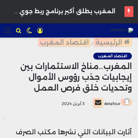
المغرب يطلق أكبر برنامج ربط جوي مع “رايان إير” لتعزيز السياحة خلال شتاء 2026
تسجيل
الوضع
للبحث
الق
الدخول
المظلم
الرئيسية
اقتصاد المغرب
/
اقتصاد المغرب
المغرب…مناخ الاستثمارات بين
إيجابيات جذب رؤوس الأموال
وتحديات خلق فرص العمل
أرسل
detafour
3 أبريل 2024
بريدا
إلكترونيا
أثارت البيانات التي نشرها مكتب الصرف