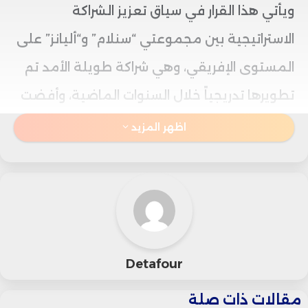
ويأتي هذا القرار في سياق تعزيز الشراكة
الاستراتيجية بين مجموعتي “سنلام” و“أليانز” على
المستوى الإفريقي، وهي شراكة طويلة الأمد تم
تطويرها تدريجياً خلال السنوات الماضية، وأفضت
إلى إنشاء كيان مشترك ينشط حالياً في 25 دولة
اظهر المزيد
داخل القارة، ما يعكس عمق التعاون بين الطرفين
وتوسع حضورهما الإقليمي.
ويُعد هذا التحول في الهوية المؤسسية محطة
مهمة في مسار تطوير الشركة داخل السوق
Detafour
المغربي، خاصة في ظل التحولات التي يعرفها
مقالات ذات صلة