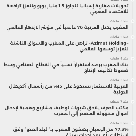
تحويلات مغاربة إسبانيا تتجاوز 1.5 مليار يورو وتتعزز كرافعة
للاقتصاد المغربي
منذ 6 ساعات
المغرب يحتل المرتبة 76 عالمياً في مؤشر الازدهار العالمي
منذ 6 ساعات
«Azimut Holding» تراهن على المغرب والأسواق الناشئة
لتعزيز توسعها العالمي
منذ 6 ساعات
بنك المغرب يرصد استقراراً نسبياً في القطاع الصناعي وسط
ضغوط تكاليف الإنتاج
منذ 6 ساعات
العربية للاستثمار تستحوذ على 15% من رأسمال أكديطال
الدولية
منذ 7 ساعات
مكتب الصرف يلاحق شبهات توظيف مشاريع وهمية لإدخال
أموال مجهولة المصدر إلى المغرب
منذ 8 ساعات
77.3% من الإسبان يصفون المغرب بـ”البلد العدو” وفق
استطلاع رأي بعد أحداث سبتة