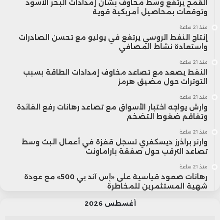
القمح يرتفع وسط مخاوف بشأن إمدادات البحر الأسود
وتوقعات بمحاصيل أمريكية قوية
منذ 21 ساعة
إنتاج النفط الروسي يرتفع في يوليو مع تحسن الصادرات
واستعادة نشاط المصافي
منذ 21 ساعة
النفط يصعد مع تصاعد مخاوف إمدادات الطاقة بسبب
التوترات حول مضيق هرمز
منذ 21 ساعة
وارش يواجه اختبار الأسواق مع تصاعد رهانات رفع الفائدة
وتفاقم ضغوط التضخم
منذ 21 ساعة
وارنر براذرز ديسكفري تسجل قفزة في أعمال البث وسط
تصاعد الترقب حول صفقة باراماونت
منذ 21 ساعة
رهانات صعود قياسية على «إس آند بي 500» مع عودة
شهية المستثمرين للمخاطرة
أغسطس 2026