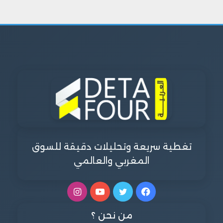
تغطية سريعة وتحليلات دقيقة للسوق
المغربي والعالمي
فيسبوك
تويتر
يوتيوب
انستقرام
من نحن ؟