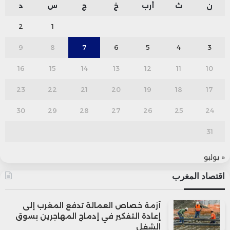
ن
ث
أرب
خ
ج
س
د
2
1
9
8
7
6
5
4
3
16
15
14
13
12
11
10
23
22
21
20
19
18
17
30
29
28
27
26
25
24
31
« يوليو
اقتصاد المغرب
أزمة خصاص العمالة تدفع المغرب إلى
إعادة التفكير في إدماج المهاجرين بسوق
الشغل