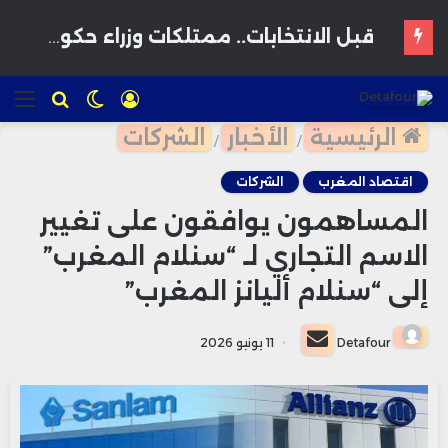
استثمار إماراتي ضخم يقود نقلة سياحية وعمرانية بالواجهة البحرية لبوزنيقة
تسجيل
الوضع
للبحث
الق
الدخول
المظلم
الرئيسية
الأخبار
الشركات
/
/
اقتصاد المغرب
الشركات
المساهمون يوافقون على تغيير
الاسم التجاري لـ “سنلام المغرب”
إلى “سنلام أليانز المغرب”
أرسل
Detafour
11 يونيو 2026
بريدا
إلكترونيا