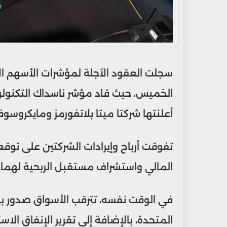
سجلت العقود الآجلة لمؤشرات الأسهم الأم
الخميس، حيث قاد مؤشر ناسداك التكنولو
أعلنتها شركتا ميتا بلاتفورمز ومايكروسو
تفوقت أرباح وإيرادات الشركتين على توقعا
المالي واستشراف مستقبل الربحية لهما، و
في الوقت نفسه، تترقب الأسواق صدور بيان
المتحدة، بالإضافة إلى تقرير الإنفاق ا