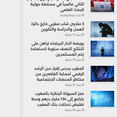
الثاني عالمياً في مسابقة دولية
للبحث العلمي
منذ ساعة واحدة
3 ملايين شاب مغربي خارج دائرة
العمل والدراسة والتكوين
منذ 17 ساعة
بورصة الدار البيضاء تراهن على
النتائج النصف سنوية لاستعادة
زخم المستثمرين
منذ 17 ساعة
المغرب يدرس إقرار سن الرشد
الرقمي لحماية القاصرين من
مخاطر المنصات الاجتماعية
منذ 17 ساعة
عجز السيولة البنكية بالمغرب
يتراجع إلى 134 مليار درهم وسط
تقليص تدخلات بنك المغرب
منذ 18 ساعة