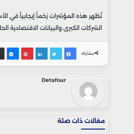
تُظهر هذه المؤشرات زخماً إيجابياً في الأ
الشركات الكبرى والبيانات الاقتصادية الح
فيسبوك
تويتر
لينكدإن
بينتيريس
ماس
مشاركة
Detafour
مقالات ذات صلة