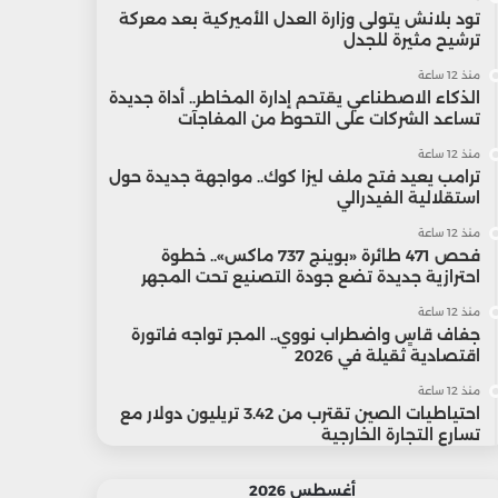
تود بلانش يتولى وزارة العدل الأميركية بعد معركة
ترشيح مثيرة للجدل
منذ 12 ساعة
الذكاء الاصطناعي يقتحم إدارة المخاطر.. أداة جديدة
تساعد الشركات على التحوط من المفاجآت
منذ 12 ساعة
ترامب يعيد فتح ملف ليزا كوك.. مواجهة جديدة حول
استقلالية الفيدرالي
منذ 12 ساعة
فحص 471 طائرة «بوينج 737 ماكس».. خطوة
احترازية جديدة تضع جودة التصنيع تحت المجهر
منذ 12 ساعة
جفاف قاسٍ واضطراب نووي.. المجر تواجه فاتورة
اقتصادية ثقيلة في 2026
منذ 12 ساعة
احتياطيات الصين تقترب من 3.42 تريليون دولار مع
تسارع التجارة الخارجية
أغسطس 2026