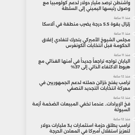
واشنطن ترصد مليار دولار لدعم كولومبيا مع
وصول رئيسها اليميني إلى السلطة
منذ 11 ساعة
زلزال بقوة 5.5 درجة يضرب منطقة في ألاسكا
منذ 11 ساعة
مجلس الشيوخ الأميركي يتحرك لتفادي إغلاق
الحكومة قبل انتخابات الكونغرس
منذ 11 ساعة
اليابان تواجه تراجعاً جديداً في أمنها الغذائي مع
هبوط الاكتفاء الذاتي إلى 37%
منذ 12 ساعة
ترامب يفتح خزائن حملته لدعم الجمهوريين في
معركة انتخابات التجديد النصفي
منذ 12 ساعة
فخ الإيرادات.. عندما تخفي المبيعات الضخمة أزمة
السيولة
منذ 12 ساعة
ترامب يطلق حزمة استثمارات بـ3 مليارات دولار
لتعزيز استقلال أميركا في المعادن الحرجة