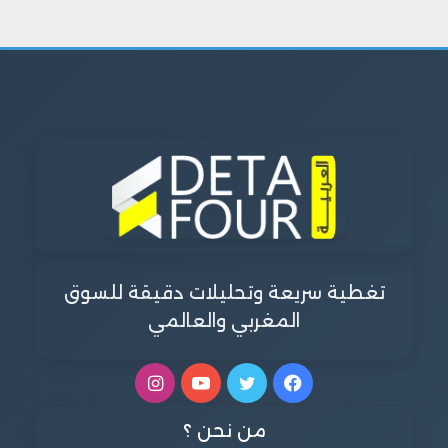
تغطية سريعة وتحليلات دقيقة للسوق
المغربي والعالمي
فيسبوك
تويتر
يوتيوب
انستقرام
من نحن ؟