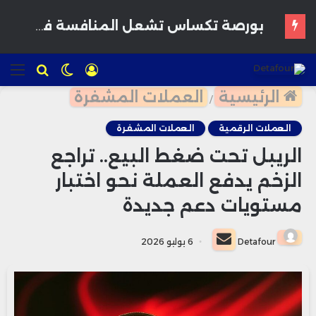
القمح يرتفع وسط مخاوف بشأن إمدادات البحر الأسود وتوقعات بمحاصيل أمريكية قوية
تسجيل
الوضع
للبحث
الق
الدخول
المظلم
الرئيسية
العملات المشفرة
/
العملات الرقمية
العملات المشفرة
الريبل تحت ضغط البيع.. تراجع
الزخم يدفع العملة نحو اختبار
مستويات دعم جديدة
أرسل
Detafour
6 يوليو 2026
بريدا
إلكترونيا