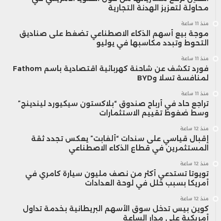
محاولة لتعزيز الهدنة التجارية
منذ 11 ساعة
موجة بيع أسهم الذكاء الاصطناعي تضغط على صناديق
التحوط وتبدد مكاسبها في يوليو
منذ 11 ساعة
فورد تكشف عن شاحنة كهربائية اقتصادية باسم Fathom
لمنافسة تسلا وBYD
منذ 11 ساعة
تراجع حاد في أرباح صندوق “بلاكستون سيكيورد ليندينج”
وسط ضغوط تقييم الاستثمارات
منذ 12 ساعة
إقبال قياسي على سندات “ألفابت” يعكس تجدد ثقة
المستثمرين في قطاع الذكاء الاصطناعي
منذ 12 ساعة
تويوتا تستدعي أكثر من نصف مليون سيارة كامري في
أمريكا بسبب خلل في لوحة العدادات
منذ 12 ساعة
كوين بيس تدخل سوق الأسهم البريطانية بخدمة تداول
أمريكية على مدار الساعة