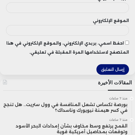
إيجابية للأسبوع التاسع على التوالي، في دلالة
على بقاء الطلب الاستثماري قائمًا رغم التقلبات
الموقع الإلكتروني
التي تشهدها سوق العملات المشفرة وارتفاع
مستويات الحذر لدى المستثمرين.
احفظ اسمي، بريدي الإلكتروني، والموقع الإلكتروني في هذا
المتصفح لاستخدامها المرة المقبلة في تعليقي.
وبحسب بيانات منصة SoSoValue، بلغت
التدفقات التراكمية إلى صناديق الريبل الفورية
نحو 1.49 مليار دولار، بينما استقر صافي قيمة
المقالات الأخيرة
الأصول الخاضعة للإدارة عند حوالي 988 مليون
منذ 7 ساعات
بورصة تكساس تشعل المنافسة في وول ستريت.. هل تنجح
دولار، ما يعكس استمرار حضور المستثمرين
في كسر هيمنة نيويورك وناسداك؟
المؤسسيين في السوق رغم تباطؤ النشاط
منذ 7 ساعات
القمح يرتفع وسط مخاوف بشأن إمدادات البحر الأسود
الفردي.
وتوقعات بمحاصيل أمريكية قوية