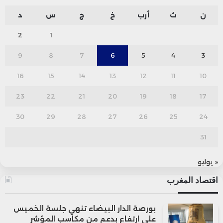
ن
ث
أرب
خ
ج
س
د
2
1
9
8
7
6
5
4
3
16
15
14
13
12
11
10
23
22
21
20
19
18
17
30
29
28
27
26
25
24
31
« يوليو
اقتصاد المغرب
بورصة الدار البيضاء تنهي جلسة الخميس
على ارتفاع بدعم من مكاسب المؤشر