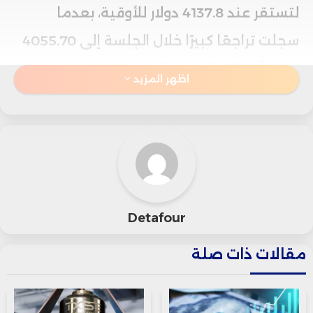
لتستقر عند 4137.8 دولار للأوقية، بعدما
سجلت تراجعًا كبيرًا خلال الجلسة إلى 4055.70
دولار، أي بانخفاض تجاوز 2%.
اظهر المزيد
وبذلك سجلت العقود خسائر أسبوعية نسبتها
1.8%، رغم أنها كانت قد أغلقت عند مستوى
قياسي قرب 4360 دولارًا للأوقية يوم الاثنين،
قبل أن تتعرض لأكبر انخفاض يومي منذ 2013
Detafour
يوم الثلاثاء الماضي بانخفاض يزيد عن 5%.
مقالات ذات صلة
وأظهرت بيانات مكتب إحصاءات العمل
الأمريكي أن مؤشر أسعار المستهلكين