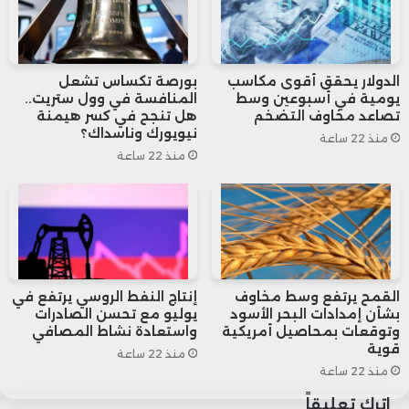
الأساسي، الذي يستثني أسعار الغذاء والطاقة
المتقلبة، ارتفع بنسبة 3% خلال أكتوبر، وهو
الدولار يحقق أقوى مكاسب
بورصة تكساس تشعل
أقل من التوقعات التي كانت تشير إلى ارتفاع
يومية في أسبوعين وسط
المنافسة في وول ستريت..
تصاعد مخاوف التضخم
هل تنجح في كسر هيمنة
بنسبة 3.1%، ما أعطى بعض الدعم لأسعار
نيويورك وناسداك؟
منذ 22 ساعة
منذ 22 ساعة
الذهب بعد موجة التراجع الحادة.
القمح يرتفع وسط مخاوف
إنتاج النفط الروسي يرتفع في
بشأن إمدادات البحر الأسود
يوليو مع تحسن الصادرات
وتوقعات بمحاصيل أمريكية
واستعادة نشاط المصافي
قوية
منذ 22 ساعة
منذ 22 ساعة
اترك تعليقاً