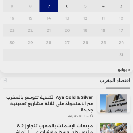
9
8
7
6
5
4
3
16
15
14
13
12
11
10
23
22
21
20
19
18
17
30
29
28
27
26
25
24
31
« يوليو
اقتصاد المغرب
Aya Gold & Silver الكندية تتوسع بالمغرب
عبر الاستحواذ على ثلاثة مشاريع تعدينية
جديدة
منذ 16 دقيقة
مبيعات الإسمنت بالمغرب تتجاوز 8.2
مليون طن وسط مؤشرات على انتعاش