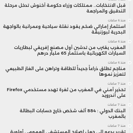
قبل الانتخابات.. ممتلكات وزراء حكومة أخنوش تدخل مرحلة
التدقيق والمراجعة
منذ 6 ساعات
استثمار إماراتي ضخم يقود نقلة سياحية وعمرانية بالواجهة
البحرية لبوزنيقة
منذ 6 ساعات
المغرب يقترب من تدشين أول مصنع إفريقي لبطاريات
السيارات الكهربائية باستثمار 65 مليار درهم
منذ 6 ساعات
مناجم تطلق ذراعاً جديداً للطاقة وتراهن على الغاز الطبيعي
لتعزيز نموها
منذ 7 ساعات
تحذير أمني في المغرب من ثغرة تهدد مستخدمي Firefox
على أندرويد
منذ 7 ساعات
البنك الدولي : 884 ألف شخص خارج حسابات البطالة
بالمغرب
منذ 7 ساعات
تقرير يدعو إلى جعل إصلاح المستشفى العمومي أولوية