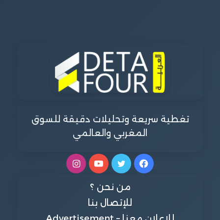
تغطية سريعة وتحليلات دقيقة للسوق
المغربي والعالمي
فيسبوك
تويتر
يوتيوب
انستقرام
من نحن ؟
للإتصال بنا
للإعلان معنا – Advertisement