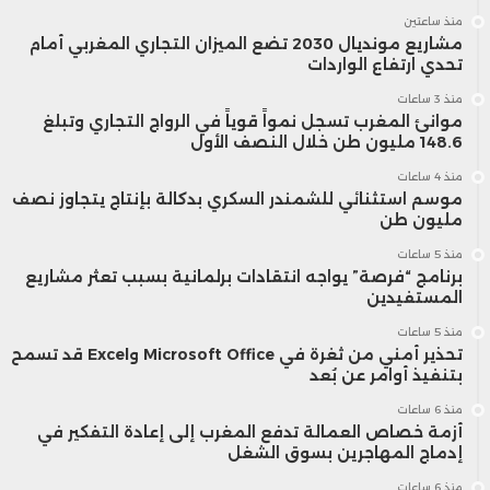
منذ ساعتين
مشاريع مونديال 2030 تضع الميزان التجاري المغربي أمام
تحدي ارتفاع الواردات
منذ 3 ساعات
موانئ المغرب تسجل نمواً قوياً في الرواج التجاري وتبلغ
148.6 مليون طن خلال النصف الأول
منذ 4 ساعات
موسم استثنائي للشمندر السكري بدكالة بإنتاج يتجاوز نصف
مليون طن
منذ 5 ساعات
برنامج “فرصة” يواجه انتقادات برلمانية بسبب تعثر مشاريع
المستفيدين
منذ 5 ساعات
تحذير أمني من ثغرة في Microsoft Office وExcel قد تسمح
بتنفيذ أوامر عن بُعد
منذ 6 ساعات
أزمة خصاص العمالة تدفع المغرب إلى إعادة التفكير في
إدماج المهاجرين بسوق الشغل
منذ 6 ساعات