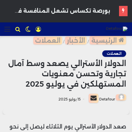
تسجيل
الوضع
للبحث
الق
الدخول
المظلم
الرئيسية
الأخبار
العملات
/
/
العملات
الدولار الأسترالي يصعد وسط آمال
تجارية وتحسن معنويات
المستهلكين في يوليو 2025
أرسل
Detafour
15 يوليو 2025
بريدا
إلكترونيا
صعد الدولار الأسترالي يوم الثلاثاء ليصل إلى نحو