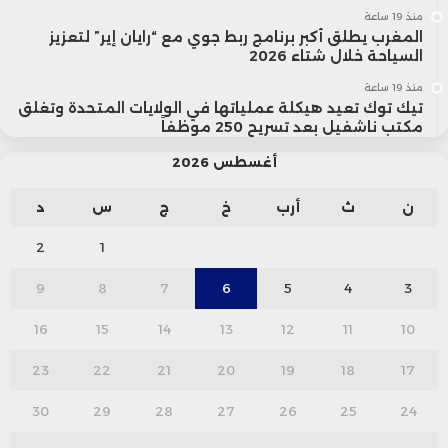
منذ 19 ساعة
المغرب يطلق أكبر برنامج ربط جوي مع “رايان إير” لتعزيز
السياحة خلال شتاء 2026
منذ 19 ساعة
تيك توك تعيد هيكلة عملياتها في الولايات المتحدة وتغلق
مكتب ناشفيل بعد تسريح 250 موظفاً
أغسطس 2026
ن
ث
أرب
خ
ج
س
د
2
1
9
8
7
6
5
4
3
16
15
14
13
12
11
10
23
22
21
20
19
18
17
30
29
28
27
26
25
24