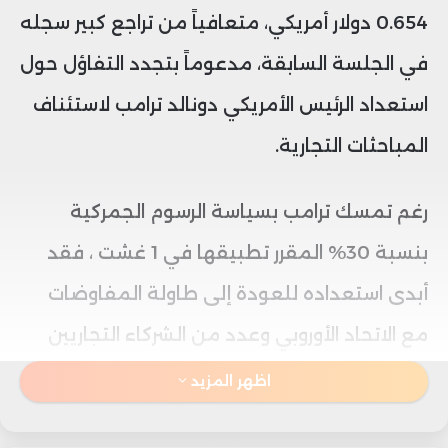
0.654 دولار أمريكي، متعافياً من تراجع كبير سجله
في الجلسة السابقة، مدعوماً بتجدد التفاؤل حول
استعداد الرئيس الأمريكي دونالد ترامب لاستئناف
المباحثات التجارية.
رغم تمسك ترامب بسياسة الرسوم الجمركية
بنسبة 30% المقرر تطبيقها في 1 غشت ، فقد
أبدى استعداده للعودة إلى طاولة المفاوضات
مع الاتحاد الأوروبي وعدد من الشركاء التجاريين
الرئيسيين، مما أعاد بعض الثقة إلى الأسواق
اظهر المزيد
وقلل من المخاوف بشأن تصاعد النزاعات التجارية.