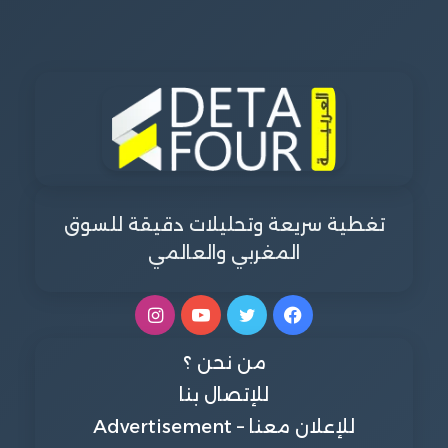
تغطية سريعة وتحليلات دقيقة للسوق
المغربي والعالمي
فيسبوك
تويتر
يوتيوب
انستقرام
من نحن ؟
للإتصال بنا
للإعلان معنا – Advertisement