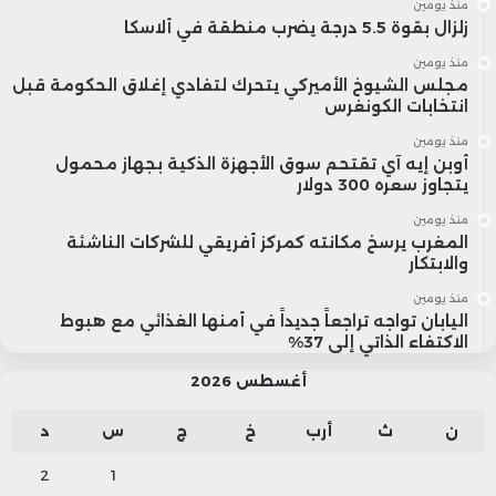
منذ يومين
زلزال بقوة 5.5 درجة يضرب منطقة في ألاسكا
منذ يومين
مجلس الشيوخ الأميركي يتحرك لتفادي إغلاق الحكومة قبل
انتخابات الكونغرس
منذ يومين
أوبن إيه آي تقتحم سوق الأجهزة الذكية بجهاز محمول
يتجاوز سعره 300 دولار
منذ يومين
المغرب يرسخ مكانته كمركز أفريقي للشركات الناشئة
والابتكار
منذ يومين
اليابان تواجه تراجعاً جديداً في أمنها الغذائي مع هبوط
الاكتفاء الذاتي إلى 37%
أغسطس 2026
ن
ث
أرب
خ
ج
س
د
2
1