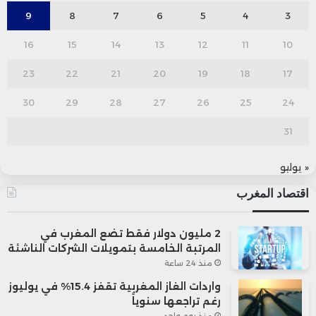
9
8
7
6
5
4
3
16
15
14
13
12
11
10
23
22
21
20
19
18
17
30
29
28
27
26
25
24
31
« يوليو
اقتصاد المغرب
2 مليون دولار فقط تضع المغرب في
المرتبة الخامسة بتمويلات الشركات الناشئة
منذ 24 ساعة
واردات الغاز المغربية تقفز 15.4% في يوليوز
رغم تراجعها سنوياً