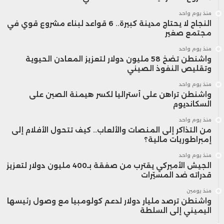
منذ يوم واحد
النجاح لا يحتاج مدينة كبيرة.. 6 قواعد لبناء مشروع قوي في
مجتمع صغير
منذ يوم واحد
واشنطن تضخ 58 مليون دولار لتعزيز المعادن الحيوية
وتقليص النفوذ الصيني
منذ يوم واحد
واشنطن تراهن على أستراليا لكسر هيمنة الصين على
السكانديوم
منذ يوم واحد
من التذاكر إلى المنصات والألعاب.. كيف تتحول الأفلام إلى
إمبراطوريات مالية؟
منذ يوم واحد
الجيش الأميركي يقترب من صفقة بـ400 مليون دولار لتعزيز
قدراته ضد المسيّرات
منذ يومين
واشنطن ترصد مليار دولار لدعم كولومبيا مع وصول رئيسها
اليميني إلى السلطة