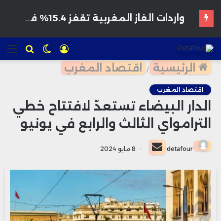
هواتف مخترقة تغزو الأسواق المغربية بأسعار مغرية وتحذيرات من برمجيات تجسس
تسجيل
الوضع
للبحث
الق
الدخول
المظلم
الرئيسية
اقتصاد المغرب
/
اقتصاد المغرب
الدار البيضاء تستعدّ لافتتاح خطي
الترامواي الثالث والرابع في يونيو
أرسل
detafour
8 مايو 2024
بريدا
إلكترونيا