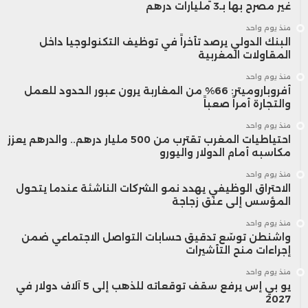
غير مصرح بها بـ3 مليارات درهم
منذ يوم واحد
البنك الدولي يرصد تأخراً في توظيف التكنولوجيا داخل
المقاولات المغربية
منذ يوم واحد
أفروباروميتر: 66% من المغاربة يرون عبور الحدود للعمل
والتجارة أمراً صعباً
منذ يوم واحد
احتياطيات المغرب تقترب من 500 مليار درهم.. والدرهم يعزز
مكاسبه أمام الدولار واليورو
منذ يوم واحد
الاحتراق الوظيفي يهدد نمو الشركات الناشئة عندما يتحول
المؤسس إلى عنق زجاجة
منذ يوم واحد
واشنطن توسّع تدقيق حسابات التواصل الاجتماعي ضمن
إجراءات منح التأشيرات
منذ يوم واحد
يو بي إس يرفع سقف توقعاته للذهب إلى 5 آلاف دولار في
2027