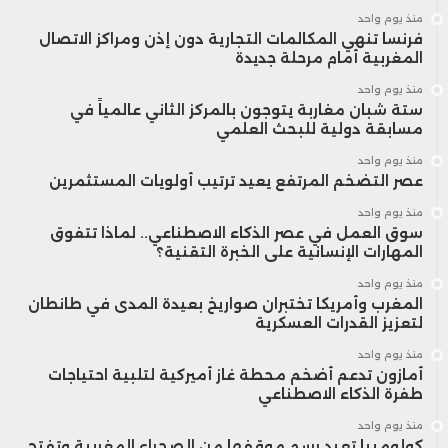
منذ يوم واحد
فرنسا تنهي المكالمات التجارية دون إذن ومراكز الاتصال
المغربية أمام مرحلة جديدة
منذ يوم واحد
ستة شبان مغاربة يتوجون بالمركز الثاني عالمياً في
مسابقة دولية للبحث العلمي
منذ يوم واحد
عصر التضخم المرتفع يعيد ترتيب أولويات المستثمرين
منذ يوم واحد
سوق العمل في عصر الذكاء الاصطناعي.. لماذا تتفوق
المهارات الإنسانية على الخبرة التقنية؟
منذ يوم واحد
المغرب وأمريكا تختبران صواريخ بعيدة المدى في طانطان
لتعزيز القدرات العسكرية
منذ يوم واحد
أمازون تدعم أضخم محطة غاز أميركية لتلبية احتياجات
طفرة الذكاء الاصطناعي
منذ يوم واحد
كولومبيا تعيد رسم موقفها من الصحراء المغربية وتفتح