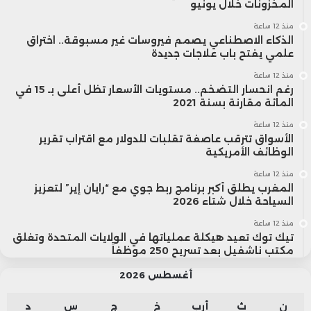
المخزونات خلال يونيو
منذ 12 ساعة
الذكاء الاصطناعي يصمم فيروسات غير مسبوقة.. اختراق
علمي يفتح باب علاجات جديدة
منذ 12 ساعة
رغم انحسار التضخم.. مستويات الأسعار تظل أعلى بـ 15 في
المائة مقارنة بسنة 2021
منذ 12 ساعة
الأسواق تترقب عاصفة تقلبات للدولار مع اقتراب تقرير
الوظائف الأمريكية
منذ 12 ساعة
المغرب يطلق أكبر برنامج ربط جوي مع “رايان إير” لتعزيز
السياحة خلال شتاء 2026
منذ 12 ساعة
تيك توك تعيد هيكلة عملياتها في الولايات المتحدة وتغلق
مكتب ناشفيل بعد تسريح 250 موظفاً
أغسطس 2026
ن
ث
أرب
خ
ج
س
د