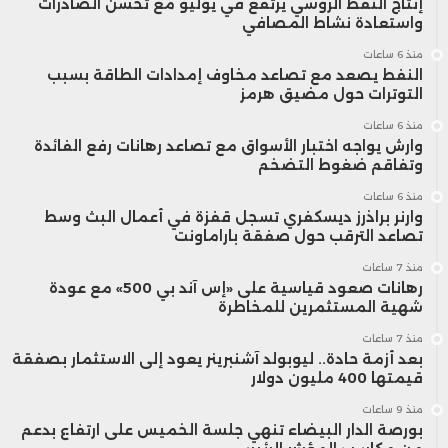
إنتاج النفط الروسي يرتفع في يوليو مع تحسن الصادرات
واستعادة نشاط المصافي
منذ 6 ساعات
النفط يصعد مع تصاعد مخاوف إمدادات الطاقة بسبب
التوترات حول مضيق هرمز
منذ 6 ساعات
وارش يواجه اختبار الأسواق مع تصاعد رهانات رفع الفائدة
وتفاقم ضغوط التضخم
منذ 6 ساعات
وارنر براذرز ديسكفري تسجل قفزة في أعمال البث وسط
تصاعد الترقب حول صفقة باراماونت
منذ 7 ساعات
رهانات صعود قياسية على «إس آند بي 500» مع عودة
شهية المستثمرين للمخاطرة
منذ 7 ساعات
بعد أزمة حادة.. ليوبولد آشنبرينر يعود إلى الاستثمار بصفقة
قيمتها 400 مليون دولار
منذ 9 ساعات
بورصة الدار البيضاء تنهي جلسة الخميس على ارتفاع بدعم