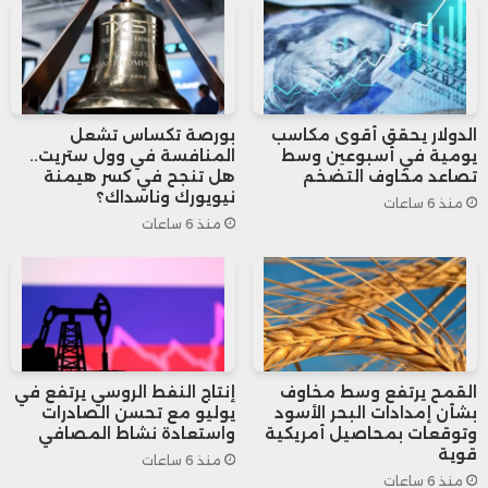
مقارنة بنحو
2%
في نهاية الأسبوع الماضي، مع
توقعات بأن تقفز إلى
5%
أو أكثر إذا استمرت
التوترات العسكرية في التصاعد.
الدولار يحقق أقوى مكاسب
بورصة تكساس تشعل
يومية في أسبوعين وسط
المنافسة في وول ستريت..
ورغم الارتفاع الملحوظ في تكاليف التأمين، أكدت
تصاعد مخاوف التضخم
هل تنجح في كسر هيمنة
نيويورك وناسداك؟
منذ 6 ساعات
المصادر أن شركات التأمين لم توقف حتى الآن
منذ 6 ساعات
إصدار التغطيات الخاصة بالسفن العابرة
للمنطقة، لكنها أصبحت أكثر تشددًا في تقييم
المخاطر.
القمح يرتفع وسط مخاوف
إنتاج النفط الروسي يرتفع في
بشأن إمدادات البحر الأسود
يوليو مع تحسن الصادرات
وفي السياق ذاته، دعت المنظمة البحرية الدولية
وتوقعات بمحاصيل أمريكية
واستعادة نشاط المصافي
قوية
منذ 6 ساعات
إلى توخي أقصى درجات الحذر، مشيرة إلى ضرورة
منذ 6 ساعات