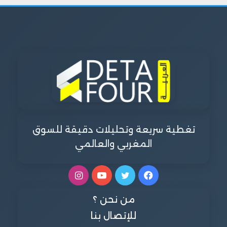
تغطية سريعة وتحليلات دقيقة للسوق
المغربي والعالمي
فيسبوك
تويتر
يوتيوب
انستقرام
من نحن ؟
للإتصال بنا