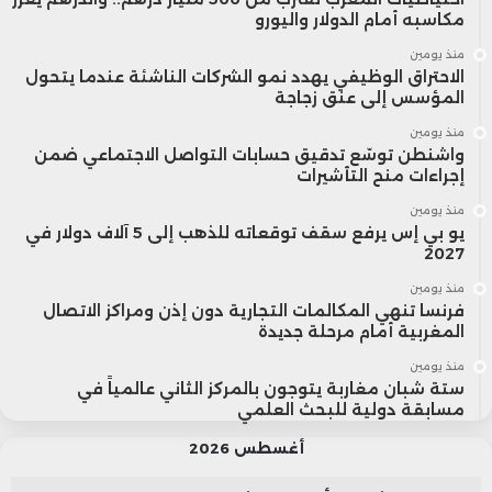
مكاسبه أمام الدولار واليورو
منذ يومين
الاحتراق الوظيفي يهدد نمو الشركات الناشئة عندما يتحول
المؤسس إلى عنق زجاجة
منذ يومين
واشنطن توسّع تدقيق حسابات التواصل الاجتماعي ضمن
إجراءات منح التأشيرات
منذ يومين
يو بي إس يرفع سقف توقعاته للذهب إلى 5 آلاف دولار في
2027
منذ يومين
فرنسا تنهي المكالمات التجارية دون إذن ومراكز الاتصال
المغربية أمام مرحلة جديدة
منذ يومين
ستة شبان مغاربة يتوجون بالمركز الثاني عالمياً في
مسابقة دولية للبحث العلمي
أغسطس 2026