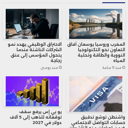
الإنتاج الصناعي للارتفاع بنسبة 3.1٪ في مايو،
مستردًا الانخفاض المعدل بنسبة 3.2٪ الذي
سجله في أبريل، ما يشير إلى تعافٍ ملحوظ في
النشاط الصناعي بعد تراجع مؤقت.
المغرب وروسيا يوسعان آفاق
الاحتراق الوظيفي يهدد نمو
التعاون نحو التكنولوجيا
الشركات الناشئة عندما
النووية والطاقة وتحلية
يتحول المؤسس إلى عنق
تعكس هذه البيانات تعافي النشاط الصناعي
المياه
زجاجة
منذ 11 ساعة
منذ يومين
في تركيا، مع استمرار الزخم في القطاعات
الحيوية، وهو ما قد يسهم في دعم النمو
الاقتصادي العام خلال الفترة المقبلة.
يو بي إس يرفع سقف
توقعاته للذهب إلى 5 آلاف
واشنطن توسّع تدقيق
دولار في 2027
حسابات التواصل الاجتماعي
ضمن إجراءات منح التأشيرات