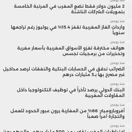
منذ يومين
2 مليون دولار فقط تضع المغرب في المرتبة الخامسة
بتمويلات الشركات الناشئة
منذ يومين
واردات الغاز المغربية تقفز 15.4% في يوليوز رغم تراجعها
سنوياً
منذ يومين
هواتف مخترقة تغزو الأسواق المغربية بأسعار مغرية
وتحذيرات من برمجيات تجسس
منذ يومين
الضرائب تدقق في الحسابات البنكية والنفقات لرصد مداخيل
غير مصرح بها بـ3 مليارات درهم
منذ يومين
البنك الدولي يرصد تأخراً في توظيف التكنولوجيا داخل
المقاولات المغربية
منذ يومين
أفروباروميتر: 66% من المغاربة يرون عبور الحدود للعمل
والتجارة أمراً صعباً
منذ يومين
احتياطيات المغرب تقترب من 500 مليار درهم.. والدرهم يعزز