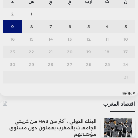
ن
ث
أرب
خ
ج
س
د
2
1
9
8
7
6
5
4
3
16
15
14
13
12
11
10
23
22
21
20
19
18
17
30
29
28
27
26
25
24
31
« يوليو
اقتصاد المغرب
البنك الدولي : أكثر من 43% من خريجي
الجامعات بالمغرب يعملون دون مستوى
مؤهلاتهم