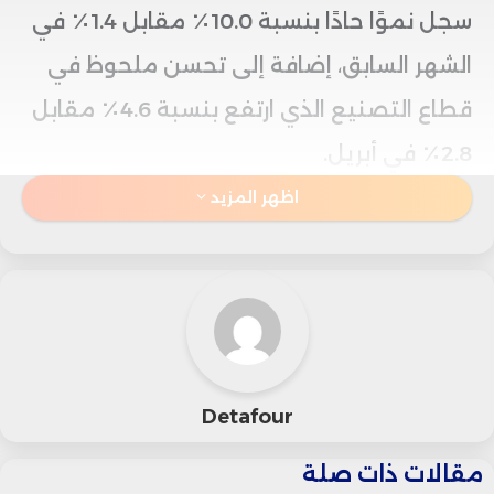
سجل نموًا حادًا بنسبة 10.0٪ مقابل 1.4٪ في
الشهر السابق، إضافة إلى تحسن ملحوظ في
قطاع التصنيع الذي ارتفع بنسبة 4.6٪ مقابل
2.8٪ في أبريل.
اظهر المزيد
على الجانب الآخر، شهد قطاع توليد الكهرباء
والغاز وتكييف الهواء تباطؤًا في معدل نموه
إلى 4.7٪ في مايو، مقارنة بـ8.8٪ في الشهر
السابق، مما يعكس بعض الضغوط في هذا
المجال.
Detafour
مقالات ذات صلة
من ناحية أخرى، على المستوى الشهري، عاد