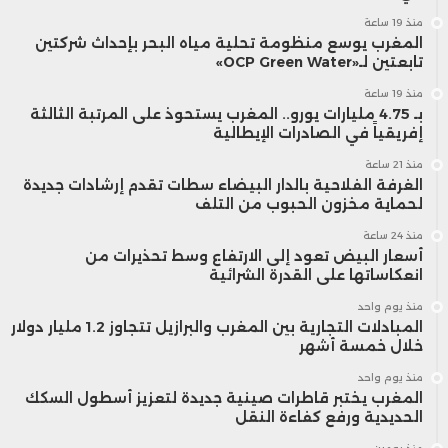
منذ 19 ساعة
المغرب يوسع منظومة تحلية مياه البحر بإحداث شركتين
تابعتين لـ«OCP Green Water»
منذ 19 ساعة
بـ 4.75 مليارات يورو.. المغرب يستحوذ على المرتبة الثالثة
إفريقياً في الصادرات الإيطالية
منذ 21 ساعة
الغرفة الفلاحية بالدار البيضاء سطات تقدم إرشادات جديدة
لحماية مخزون الحبوب من التلف
منذ 24 ساعة
أسعار البيض تعود إلى الارتفاع وسط تحذيرات من
انعكاساتها على القدرة الشرائية
منذ يوم واحد
المبادلات التجارية بين المغرب والبرازيل تتجاوز 1.2 مليار دولار
خلال خمسة أشهر
منذ يوم واحد
المغرب يختبر قاطرات صينية جديدة لتعزيز أسطول السكك
الحديدية ورفع كفاءة النقل