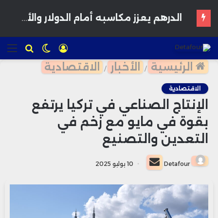
فوزي لقجع : المغاربة يريدون المعقول واستعادة الثقة تمر عبر الأفكار والمشاريع
تسجيل
الوضع
للبحث
الق
الدخول
المظلم
الرئيسية
الأخبار
الاقتصادية
/
/
الاقتصادية
الإنتاج الصناعي في تركيا يرتفع
بقوة في مايو مع زخم في
التعدين والتصنيع
أرسل
Detafour
10 يوليو 2025
بريدا
إلكترونيا