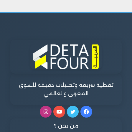
تغطية سريعة وتحليلات دقيقة للسوق
المغربي والعالمي
فيسبوك
تويتر
يوتيوب
انستقرام
من نحن ؟