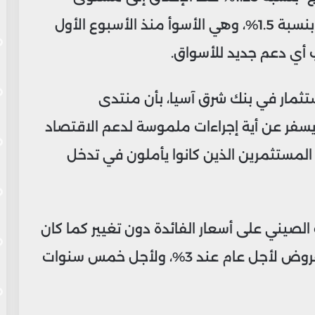
23,530 نقطة، لكنه تكبد خسائر أسبوعية بنسبة 1.5%، وهي الأسوأ منذ الأسبوع الأول
ب أي دعم جديد للأسواق.
ستثمار في بنك شرق آسيا، بأن منتدى
يسفر عن أية إجراءات ملموسة لدعم الاقتصاد
ى المستثمرين الذين كانوا يأملون في تدخل
لصيني على أسعار الفائدة دون تغيير كما كان
متوقعًا، حيث ثبت معدل الفائدة على القروض لأجل عام عند 3%، ولأجل خمس سنوات