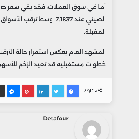
أما في سوق العملات، فقد بقي سعر صرف ا
الصيني عند 7.1837، وسط تر
المقبلة.
المشهد العام يعكس استمرار حالة الترقب 
خطوات مستقبلية قد تعيد الزخم للأسهم ف
فيسبوك
تويتر
لينكدإن
بينتيريس
ماس
مشاركة
Detafour