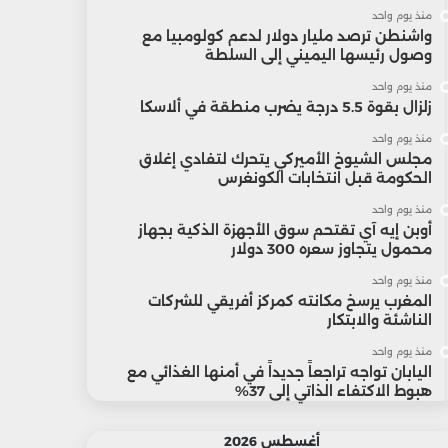
منذ يوم واحد
واشنطن ترصد مليار دولار لدعم كولومبيا مع
وصول رئيسها اليميني إلى السلطة
منذ يوم واحد
زلزال بقوة 5.5 درجة يضرب منطقة في ألاسكا
منذ يوم واحد
مجلس الشيوخ الأميركي يتحرك لتفادي إغلاق
الحكومة قبل انتخابات الكونغرس
منذ يوم واحد
أوبن إيه آي تقتحم سوق الأجهزة الذكية بجهاز
محمول يتجاوز سعره 300 دولار
منذ يوم واحد
المغرب يرسخ مكانته كمركز أفريقي للشركات
الناشئة والابتكار
منذ يوم واحد
اليابان تواجه تراجعاً جديداً في أمنها الغذائي مع
هبوط الاكتفاء الذاتي إلى 37%
أغسطس 2026