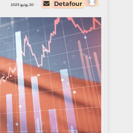
أرسل
Detafour
20 يونيو 2025
بريدا
إلكترونيا