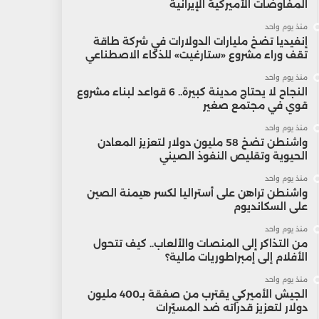
المفاوضات الأميركية الإيرانية
منذ يوم واحد
إنفيديا تضخ مليارات الدولارات في شركة طاقة
تقف وراء مشروع «ستارغيت» للذكاء الاصطناعي
منذ يوم واحد
النجاح لا يحتاج مدينة كبيرة.. 6 قواعد لبناء مشروع
قوي في مجتمع صغير
منذ يوم واحد
واشنطن تضخ 58 مليون دولار لتعزيز المعادن
الحيوية وتقليص النفوذ الصيني
منذ يوم واحد
واشنطن تراهن على أستراليا لكسر هيمنة الصين
على السكانديوم
منذ يوم واحد
من التذاكر إلى المنصات والألعاب.. كيف تتحول
الأفلام إلى إمبراطوريات مالية؟
منذ يوم واحد
الجيش الأميركي يقترب من صفقة بـ400 مليون
دولار لتعزيز قدراته ضد المسيّرات