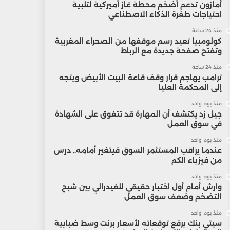
أمازون تدعم أضخم محطة غاز أميركية لتلبية
احتياجات طفرة الذكاء الاصطناعي
منذ 24 ساعة
كولومبيا تعيد رسم موقفها من الصحراء المغربية
وتفتح صفحة جديدة مع الرباط
منذ 24 ساعة
ترامب يهاجم قرار وقف قاعة البيت الأبيض ويتجه
إلى المحكمة العليا
منذ يوم واحد
جيل زد يكتشف أن المهارة قد تتفوق على الشهادة
في سوق العمل
منذ يوم واحد
عندما يراقب المستثمر السوق فيتغير أمامه.. درس
من فيزياء الكم
منذ يوم واحد
وارش أمام أول اختبار حقيقي للفيدرالي بين شبح
التضخم وضعف سوق العمل
منذ يوم واحد
سيتي بنك يرفع توقعاته لأسعار برنت وسط ضبابية