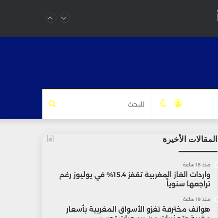
تسجيل
الوضع
للبحث
الدخول
المظلم
المقالات الأخيرة
منذ 18 ساعة
واردات الغاز المغربية تقفز 15.4% في يوليوز رغم
تراجعها سنوياً
منذ 19 ساعة
هواتف مخترقة تغزو الأسواق المغربية بأسعار