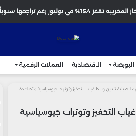
 تقفز 15.4% في يوليوز رغم تراجعها سنوياً
البورصة
الاقتصادية
العملات الرقمية
م الصينية تتباين وسط غياب التحفيز وتوترات جيوسياسية متصاعدة
غياب التحفيز وتوترات جيوسياسية