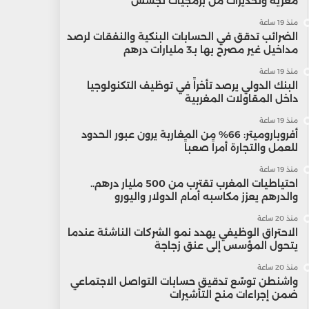
مغرية وتحذيرات من برمجيات تجسس
منذ 19 ساعة
الضرائب تدقق في الحسابات البنكية والنفقات لرصد
مداخيل غير مصرح بها بـ3 مليارات درهم
منذ 19 ساعة
البنك الدولي يرصد تأخراً في توظيف التكنولوجيا
داخل المقاولات المغربية
منذ 19 ساعة
أفروباروميتر: 66% من المغاربة يرون عبور الحدود
للعمل والتجارة أمراً صعباً
منذ 19 ساعة
احتياطيات المغرب تقترب من 500 مليار درهم..
والدرهم يعزز مكاسبه أمام الدولار واليورو
منذ 20 ساعة
الاحتراق الوظيفي يهدد نمو الشركات الناشئة عندما
يتحول المؤسس إلى عنق زجاجة
منذ 20 ساعة
واشنطن توسّع تدقيق حسابات التواصل الاجتماعي
ضمن إجراءات منح التأشيرات