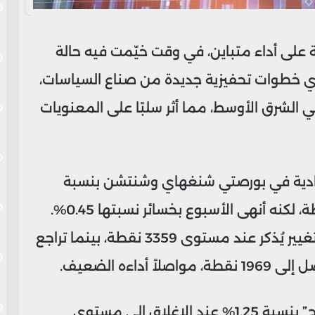
على أداء متباين، في وقت خيّمت فيه حالة
أي خطوات تحفيزية جديدة من صناع السياسات،
 الشرق الأوسط، مما أثر سلبًا على المعنويات
CSI 3” للأسهم القيادية في بورصتي شنغهاي وشنتشن بنسبة
طفيفة بلغت 0.1% ليغلق عند 3846 نقطة، لكنه أنهى الأسبوع بخسائر نسبتها 0.45%.
أما مؤشر “شنغهاي” المركب فظل دون تغيير يُذكر عند مستوى 3359 نقطة، بينما تراجع
وفي هونج كونج، صعد مؤشر “هانج سينج” بنسبة 1.25% عند الإغلاق إلى مستوى