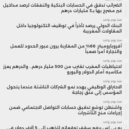
الضرائب تدقق في الحسابات البنكية والنفقات لرصد مداخيل
غير مصرح بها بـ3 مليارات درهم
منذ يوم واحد
البنك الدولي يرصد تأخراً في توظيف التكنولوجيا داخل
المقاولات المغربية
منذ يوم واحد
أفروباروميتر: 66% من المغاربة يرون عبور الحدود للعمل
والتجارة أمراً صعباً
منذ يوم واحد
احتياطيات المغرب تقترب من 500 مليار درهم.. والدرهم يعزز
مكاسبه أمام الدولار واليورو
منذ يوم واحد
الاحتراق الوظيفي يهدد نمو الشركات الناشئة عندما يتحول
المؤسس إلى عنق زجاجة
منذ يوم واحد
واشنطن توسّع تدقيق حسابات التواصل الاجتماعي ضمن
إجراءات منح التأشيرات
منذ يوم واحد
يو بي إس يرفع سقف توقعاته للذهب إلى 5 آلاف دولار في