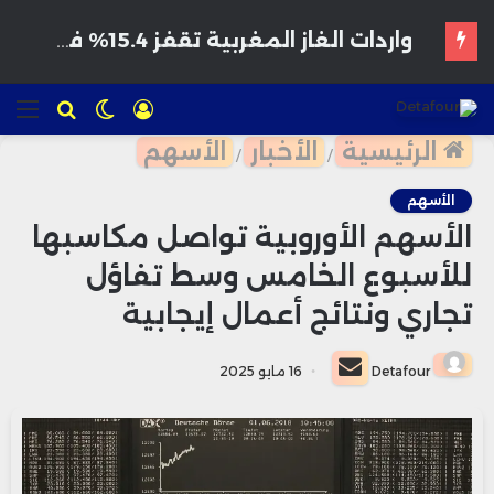
هواتف مخترقة تغزو الأسواق المغربية بأسعار مغرية وتحذيرات من برمجيات تجسس
تسجيل
الوضع
للبحث
الق
الدخول
المظلم
الرئيسية
الأخبار
الأسهم
/
/
الأسهم
الأسهم الأوروبية تواصل مكاسبها
للأسبوع الخامس وسط تفاؤل
تجاري ونتائج أعمال إيجابية
أرسل
Detafour
16 مايو 2025
بريدا
إلكترونيا