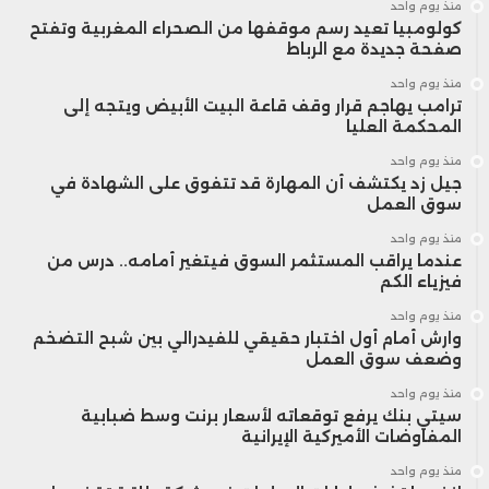
منذ يوم واحد
كولومبيا تعيد رسم موقفها من الصحراء المغربية وتفتح
صفحة جديدة مع الرباط
منذ يوم واحد
ترامب يهاجم قرار وقف قاعة البيت الأبيض ويتجه إلى
المحكمة العليا
منذ يوم واحد
جيل زد يكتشف أن المهارة قد تتفوق على الشهادة في
سوق العمل
منذ يوم واحد
عندما يراقب المستثمر السوق فيتغير أمامه.. درس من
فيزياء الكم
منذ يوم واحد
وارش أمام أول اختبار حقيقي للفيدرالي بين شبح التضخم
وضعف سوق العمل
منذ يوم واحد
سيتي بنك يرفع توقعاته لأسعار برنت وسط ضبابية
المفاوضات الأميركية الإيرانية
منذ يوم واحد