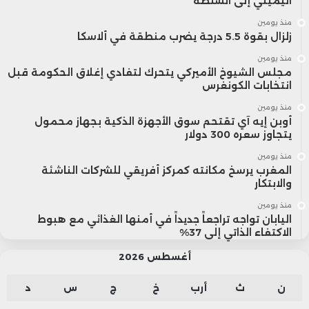
اليميني إلى السلطة
منذ يومين
زلزال بقوة 5.5 درجة يضرب منطقة في ألاسكا
منذ يومين
مجلس الشيوخ الأميركي يتحرك لتفادي إغلاق الحكومة قبل
انتخابات الكونغرس
منذ يومين
أوبن إيه آي تقتحم سوق الأجهزة الذكية بجهاز محمول
يتجاوز سعره 300 دولار
منذ يومين
المغرب يرسخ مكانته كمركز أفريقي للشركات الناشئة
والابتكار
منذ يومين
اليابان تواجه تراجعاً جديداً في أمنها الغذائي مع هبوط
الاكتفاء الذاتي إلى 37%
أغسطس 2026
ن
ث
أرب
خ
ج
س
د