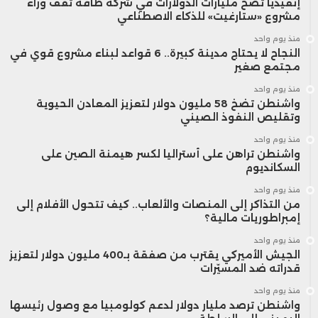
إنفيديا تضخ مليارات الدولارات في شركة طاقة تقف وراء
مشروع «ستارغيت» للذكاء الاصطناعي
منذ يوم واحد
النجاح لا يحتاج مدينة كبيرة.. 6 قواعد لبناء مشروع قوي في
مجتمع صغير
منذ يوم واحد
واشنطن تضخ 58 مليون دولار لتعزيز المعادن الحيوية
وتقليص النفوذ الصيني
منذ يوم واحد
واشنطن تراهن على أستراليا لكسر هيمنة الصين على
السكانديوم
منذ يوم واحد
من التذاكر إلى المنصات والألعاب.. كيف تتحول الأفلام إلى
إمبراطوريات مالية؟
منذ يوم واحد
الجيش الأميركي يقترب من صفقة بـ400 مليون دولار لتعزيز
قدراته ضد المسيّرات
منذ يوم واحد
واشنطن ترصد مليار دولار لدعم كولومبيا مع وصول رئيسها