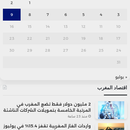
2
1
9
8
7
6
5
4
3
16
15
14
13
12
11
10
23
22
21
20
19
18
17
30
29
28
27
26
25
24
31
« يوليو
اقتصاد المغرب
2 مليون دولار فقط تضع المغرب في
المرتبة الخامسة بتمويلات الشركات الناشئة
منذ 23 ساعة
واردات الغاز المغربية تقفز 15.4% في يوليوز