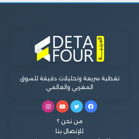
تغطية سريعة وتحليلات دقيقة للسوق
المغربي والعالمي
فيسبوك
تويتر
يوتيوب
انستقرام
من نحن ؟
للإتصال بنا