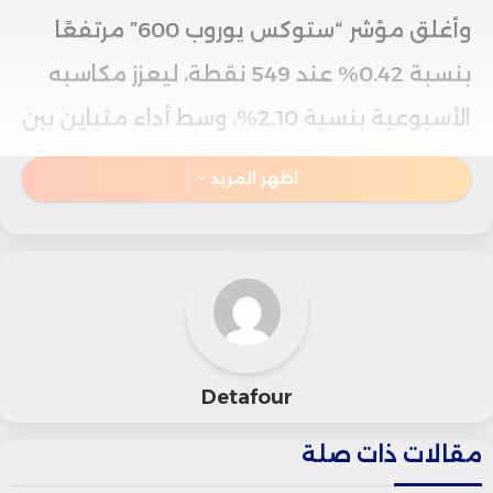
وأغلق مؤشر “ستوكس يوروب 600” مرتفعًا
بنسبة 0.42% عند 549 نقطة، ليعزز مكاسبه
الأسبوعية بنسبة 2.10%، وسط أداء متباين بين
القطاعات.
اظهر المزيد
وكان قطاع السلع المنزلية الأفضل أداءً في
الجلسة، حيث صعد بنسبة 1.2%، بينما جاءت
أسهم شركات التعدين في صدارة الخاسرين
بتراجع نسبته 1%.
Detafour
وسجلت المؤشرات الرئيسية في أوروبا ارتفاعًا
مقالات ذات صلة
جماعيًا؛ إذ صعد مؤشر “فوتسي 100”