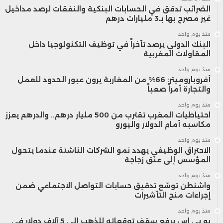
الضرائب تدقق في الحسابات البنكية والنفقات لرصد مداخيل
غير مصرح بها بـ3 مليارات درهم
منذ يوم واحد
البنك الدولي يرصد تأخراً في توظيف التكنولوجيا داخل
المقاولات المغربية
منذ يوم واحد
أفروباروميتر: 66% من المغاربة يرون عبور الحدود للعمل
والتجارة أمراً صعباً
منذ يوم واحد
احتياطيات المغرب تقترب من 500 مليار درهم.. والدرهم يعزز
مكاسبه أمام الدولار واليورو
منذ يوم واحد
الاحتراق الوظيفي يهدد نمو الشركات الناشئة عندما يتحول
المؤسس إلى عنق زجاجة
منذ يوم واحد
واشنطن توسّع تدقيق حسابات التواصل الاجتماعي ضمن
إجراءات منح التأشيرات
منذ يوم واحد
يو بي إس يرفع سقف توقعاته للذهب إلى 5 آلاف دولار في