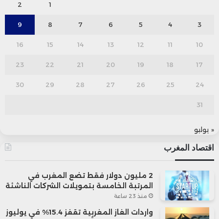
2
1
9
8
7
6
5
4
3
16
15
14
13
12
11
10
23
22
21
20
19
18
17
30
29
28
27
26
25
24
31
« يوليو
اقتصاد المغرب
2 مليون دولار فقط تضع المغرب في
المرتبة الخامسة بتمويلات الشركات الناشئة
منذ 23 ساعة
واردات الغاز المغربية تقفز 15.4% في يوليوز