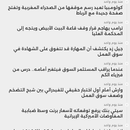
منذ يوم واحد
كولومبيا تعيد رسم موقفها من الصحراء المغربية وتفتح
صفحة جديدة مع الرباط
منذ يوم واحد
ترامب يهاجم قرار وقف قاعة البيت الأبيض ويتجه إلى
المحكمة العليا
منذ يوم واحد
جيل زد يكتشف أن المهارة قد تتفوق على الشهادة في
سوق العمل
منذ يوم واحد
عندما يراقب المستثمر السوق فيتغير أمامه.. درس من
فيزياء الكم
منذ يوم واحد
وارش أمام أول اختبار حقيقي للفيدرالي بين شبح التضخم
وضعف سوق العمل
منذ يوم واحد
سيتي بنك يرفع توقعاته لأسعار برنت وسط ضبابية
المفاوضات الأميركية الإيرانية
منذ يوم واحد