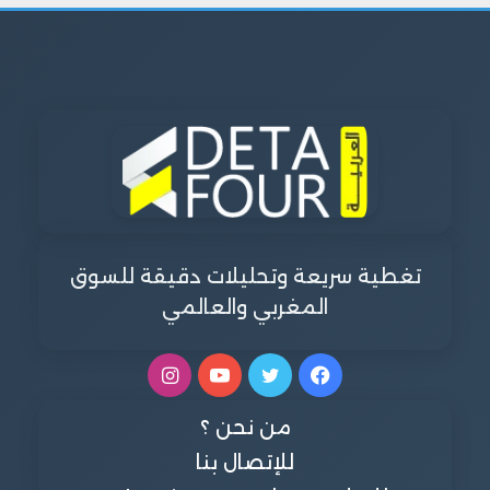
تغطية سريعة وتحليلات دقيقة للسوق
المغربي والعالمي
فيسبوك
تويتر
يوتيوب
انستقرام
من نحن ؟
للإتصال بنا