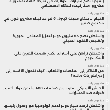
إنفيديا تضخ مليارات الدولارات في شركة طاقة تقف وراء
مشروع «ستارغيت» للذكاء الاصطناعي
منذ يوم واحد
النجاح لا يحتاج مدينة كبيرة.. 6 قواعد لبناء مشروع قوي في
مجتمع صغير
منذ يوم واحد
واشنطن تضخ 58 مليون دولار لتعزيز المعادن الحيوية
وتقليص النفوذ الصيني
منذ يوم واحد
واشنطن تراهن على أستراليا لكسر هيمنة الصين على
السكانديوم
منذ يوم واحد
من التذاكر إلى المنصات والألعاب.. كيف تتحول الأفلام إلى
إمبراطوريات مالية؟
منذ يوم واحد
الجيش الأميركي يقترب من صفقة بـ400 مليون دولار لتعزيز
قدراته ضد المسيّرات
منذ يوم واحد
واشنطن ترصد مليار دولار لدعم كولومبيا مع وصول رئيسها