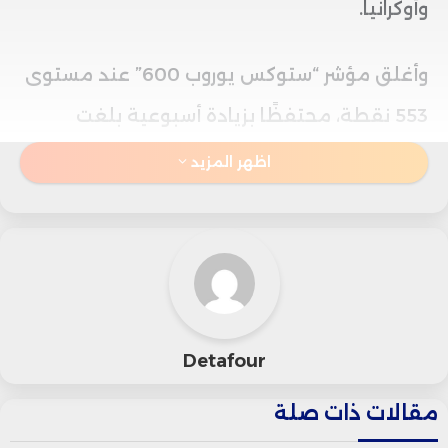
وأوكرانيا.
وأغلق مؤشر “ستوكس يوروب 600” عند مستوى
553 نقطة، محتفظًا بزيادة أسبوعية بلغت
1.18%.
اظهر المزيد
وعلى صعيد المؤشرات المحلية، تراجع مؤشر
“فوتسي” البريطاني بنسبة 0.42% مسجلاً 9138
نقطة، بينما استقر مؤشر “داكس” الألماني عند
24359 نقطة، في حين صعد مؤشر “كاك”
Detafour
الفرنسي بنسبة 0.67% ليصل إلى 7923 نقطة.
مقالات ذات صلة