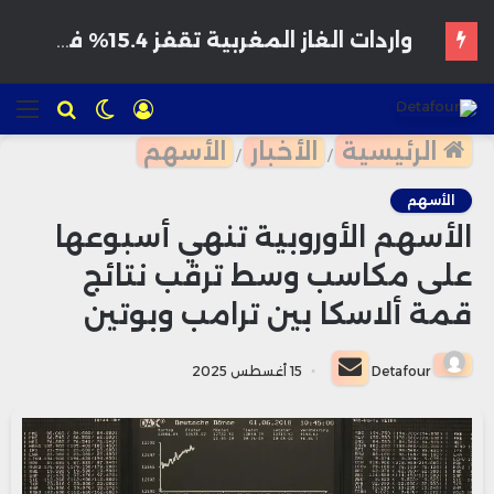
هواتف مخترقة تغزو الأسواق المغربية بأسعار مغرية وتحذيرات من برمجيات تجسس
تسجيل
الوضع
للبحث
الق
الدخول
المظلم
الرئيسية
الأخبار
الأسهم
/
/
الأسهم
الأسهم الأوروبية تنهي أسبوعها
على مكاسب وسط ترقب نتائج
قمة ألاسكا بين ترامب وبوتين
أرسل
Detafour
15 أغسطس 2025
بريدا
إلكترونيا