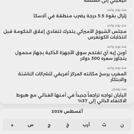
اليميني إلى السلطة
منذ يوم واحد
زلزال بقوة 5.5 درجة يضرب منطقة في ألاسكا
منذ يوم واحد
مجلس الشيوخ الأميركي يتحرك لتفادي إغلاق الحكومة قبل
انتخابات الكونغرس
منذ يوم واحد
أوبن إيه آي تقتحم سوق الأجهزة الذكية بجهاز محمول
يتجاوز سعره 300 دولار
منذ يوم واحد
المغرب يرسخ مكانته كمركز أفريقي للشركات الناشئة
والابتكار
منذ يومين
اليابان تواجه تراجعاً جديداً في أمنها الغذائي مع هبوط
الاكتفاء الذاتي إلى 37%
أغسطس 2026
ن
ث
أرب
خ
ج
س
د