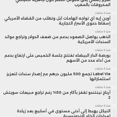
المحروقات بالمغرب
منذ 5 ساعات
أوبن إيه آي تواجه اتهامات آبل وتطلب من القضاء الأمريكي
إسقاط دعوى الأسرار التجارية
منذ 5 ساعات
الذهب يواصل الصعود بدعم من ضعف الدولار وتراجع عوائد
السندات الأمريكية
منذ 5 ساعات
بورصة الدار البيضاء تفتتح جلسة الخميس على ارتفاع بدعم
من أداء عدد من الأسهم
منذ 5 ساعات
Label Vie تجمع 500 مليون درهم عبر إصدار سندات لتعزيز
استثماراتها
منذ 5 ساعات
أرباح نينتندو تقفز بأكثر من 50% رغم تراجع مبيعات سويتش
2
منذ 6 ساعات
النيكل يهبط إلى أدنى مستوى في أسابيع بعد زيادة
إمدادات الخام الإندونيسية