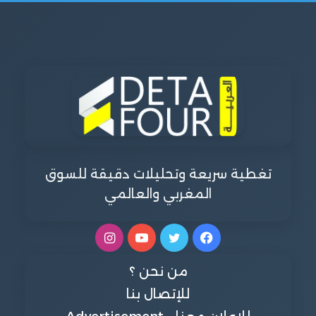
تغطية سريعة وتحليلات دقيقة للسوق
المغربي والعالمي
فيسبوك
تويتر
يوتيوب
انستقرام
من نحن ؟
للإتصال بنا