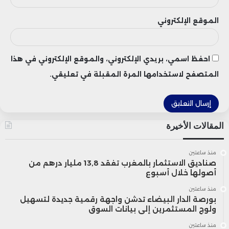
فارتفعت عقوده الآجلة لتسليم أغسطس
الموقع الإلكتروني
بنسبة طفيفة 0.12% إلى 3,321 دولاراً للأوقية.
في سياق متصل، أعلن الرئيس الأمريكي دونالد
احفظ اسمي، بريدي الإلكتروني، والموقع الإلكتروني في هذا
المتصفح لاستخدامها المرة المقبلة في تعليقي.
ترامب عن فرض رسوم جمركية جديدة تتراوح
بين 20% و30% على واردات من 7 دول إضافية،
بعدما شملت الإجراءات 14 دولة من قبل، من
المقالات الأخيرة
بينها اليابان وكوريا الجنوبية.
منذ ساعتين
صناديق الاستثمار بالمغرب تفقد 13,8 مليار درهم من
وأظهرت محاضر اجتماع مجلس الاحتياطي
أصولها خلال أسبوع
الفيدرالي لشهر يونيو، أن غالبية أعضاء لجنة
منذ ساعتين
بورصة الدار البيضاء تدشن واجهة رقمية جديدة لتسهيل
ولوج المستثمرين إلى بيانات السوق
السوق المفتوحة يميلون إلى إمكانية
منذ ساعتين