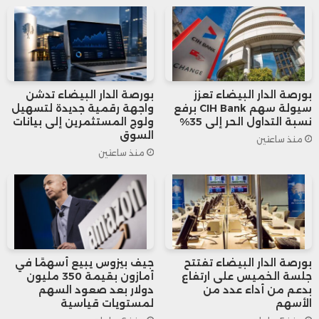
162.88 دولار بزيادة 1.80%، مع قيمة سوقية
بلغت 3.974 تريليون دولار.
بورصة الدار البيضاء تعزز
بورصة الدار البيضاء تدشن
وعلى الساحة الأوروبية، شهد مؤشر “ستوكس
سيولة سهم CIH Bank برفع
واجهة رقمية جديدة لتسهيل
نسبة التداول الحر إلى 35%
ولوج المستثمرين إلى بيانات
يوروب 600” ارتفاعاً بنسبة 0.8% إلى 549.96
السوق
منذ ساعتين
منذ ساعتين
نقطة، مع تعزيز المؤشر الفرعي للقطاع
المصرفي مكاسبه بنسبة 2%.
وواصل المؤشر الألماني “داكس” صعوده
محققاً إغلاقاً قياسياً عند 24,549 نقطة، بينما
بورصة الدار البيضاء تفتتح
جيف بيزوس يبيع أسهمًا في
جلسة الخميس على ارتفاع
أمازون بقيمة 350 مليون
بدعم من أداء عدد من
دولار بعد صعود السهم
ارتفع “كاك” الفرنسي بنسبة 1.45% إلى 7,878
الأسهم
لمستويات قياسية