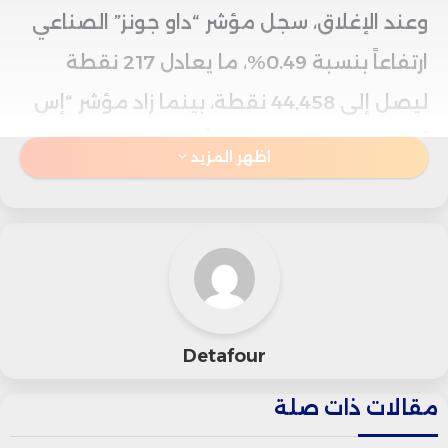
وعند الإغلاق، سجل مؤشر “داو جونز” الصناعي
ارتفاعاً بنسبة 0.49%، ما يعادل 217 نقطة
ليصل إلى 44,458 نقطة، بينما زاد مؤشر “إس
آند بي 500” الأوسع نطاقاً بنسبة 0.61% إلى
اظهر المزيد
6,263 نقطة. كما بلغ مؤشر “ناسداك المركب”
مستوى قياسياً جديداً مع صعود نسبته
0.94% إلى 20,611 نقطة.
وكان سهم “إنفيديا” النجم الأكبر للجلسة، حيث
Detafour
قفز أكثر من 2.6% ليصبح أول شركة في التاريخ
مقالات ذات صلة
تصل قيمتها السوقية إلى 4 تريليونات دولار،
رغم أن السهم قلّص مكاسبه ليغلق عند