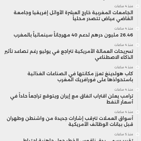
منذ 4 ساعات
الجامعات المغربية خارج العشرة الأوائل إفريقيا وجامعة
القاضي عياض تتصدر محلياً
منذ 4 ساعات
26.46 مليون درهم لدعم 40 مهرجاناً سينمائياً بالمغرب
منذ 4 ساعات
تسريحات العمالة الأمريكية تتراجع في يوليو رغم تصاعد تأثير
الذكاء الاصطناعي
منذ 4 ساعات
كاب هولدينغ تعزز مكانتها في الصناعات الغذائية
باستحواذها على فورافريك المغرب
منذ 4 ساعات
ترامب يعلن اقتراب اتفاق مع إيران ويتوقع تراجعاً حاداً في
أسعار النفط
منذ 4 ساعات
أسواق العملات تترقب إشارات جديدة من واشنطن وطهران
قبل بيانات الوظائف الأمريكية
منذ 5 ساعات
تقرير رسمي يدق ناقوس الخطر حول جاهزية احتياطي