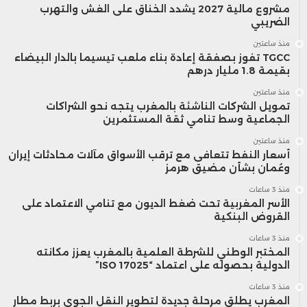
استئناف تخفيضات الفائدة خلال العام، رغم
مشروع مالية 2027 يشدد الخناق على الغش والتهرب
الضريبي
تبنيهم نهج الحذر والترقب حيال الخطوات
منذ ساعتين
المقبلة.
TGCC تفوز بصفقة إعادة بناء ملعب تيسيما بالدار البيضاء
بقيمة 1.8 مليار درهم
منذ ساعتين
تمويل الشركات الناشئة بالمغرب يتجه نحو الشراكات
الجماعية وسط تنامي ثقة المستثمرين
منذ ساعتين
أسعار النفط تتعافى مع ترقب الأسواق مآلات محادثات إيران
وعُمان بشأن مضيق هرمز
منذ 3 ساعات
الأسر المغربية تحت ضغط الديون مع تنامي الاعتماد على
القروض البنكية
منذ 3 ساعات
المختبر الوطني للشرطة العلمية بالمغرب يعزز مكانته
الدولية بحصوله على اعتماد “ISO 17025”
منذ 3 ساعات
المغرب يطلق مرحلة جديدة لتطوير النقل الجوي بربط مطار