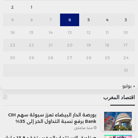
2
1
9
8
7
6
5
4
3
16
15
14
13
12
11
10
23
22
21
20
19
18
17
30
29
28
27
26
25
24
31
« يوليو
اقتصاد المغرب
بورصة الدار البيضاء تعزز سيولة سهم CIH
Bank برفع نسبة التداول الحر إلى 35%
منذ ساعتين
صناديق الاستثمار بالمغرب تفقد 13,8 مليار