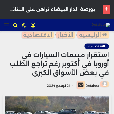
المغرب يدرس إقرار سن الرشد الرقمي لحماية القاصرين من مخاطر المنصات الاجتماعية
تسجيل
الوضع
للبحث
الق
الدخول
المظلم
الرئيسية
الأخبار
الاقتصادية
/
/
الاقتصادية
استقرار مبيعات السيارات في
أوروبا في أكتوبر رغم تراجع الطلب
في بعض الأسواق الكبرى
أرسل
Detafour
21 نوفمبر 2024
بريدا
إلكترونيا