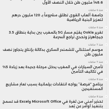
148.6 مليون طن خلال النصف الأول
منذ 6 ساعات
جامعة ألعاب القوى تطلق مشروعاً بـ 120 مليون درهم
لتعزيز البنية الرياضية
منذ 6 ساعات
تقرير Ookla يقيّم مسار 5G بالمغرب بين بداية بنطاق 3.5
جيجاهرتز وتحدي تراجع السرعة
منذ 7 ساعات
موسم استثنائي للشمندر السكري بدكالة بإنتاج يتجاوز نصف
مليون طن
منذ 7 ساعات
تأمين السيارات في المغرب يدخل مرحلة جديدة بعد زيادة 5%
في تكاليف التأمين
منذ 8 ساعات
برنامج “فرصة” يواجه انتقادات برلمانية بسبب تعثر مشاريع
المستفيدين
منذ 8 ساعات
تحذير أمني من ثغرة في Microsoft Office وExcel قد تسمح
بتنفيذ أوامر عن بُعد