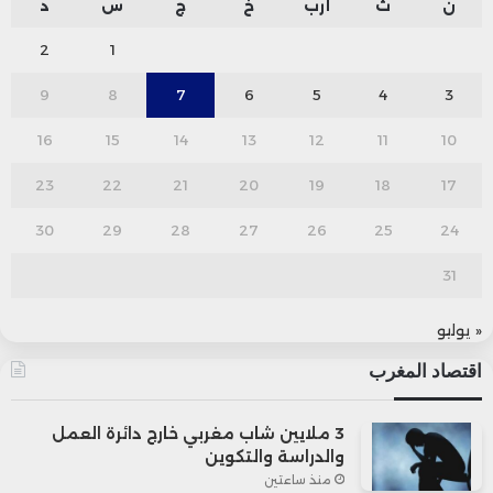
ن
ث
أرب
خ
ج
س
د
2
1
9
8
7
6
5
4
3
16
15
14
13
12
11
10
23
22
21
20
19
18
17
30
29
28
27
26
25
24
31
« يوليو
اقتصاد المغرب
3 ملايين شاب مغربي خارج دائرة العمل
والدراسة والتكوين
منذ ساعتين