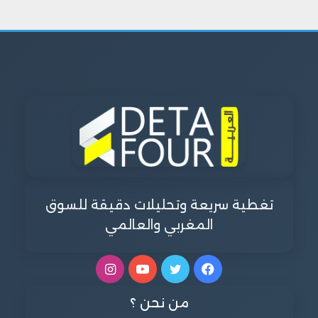
تغطية سريعة وتحليلات دقيقة للسوق
المغربي والعالمي
فيسبوك
تويتر
يوتيوب
انستقرام
من نحن ؟