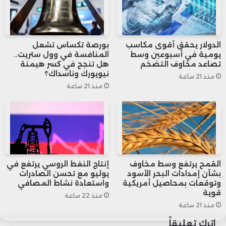
ويتوقع “نينج لو” كبير اقتصاديي الصين لدى
“نومورا” في مذكرة بحثية أن العام المقبل
الدولار يحقق أقوى مكاسب
بورصة تكساس تشعل
يومية في أسبوعين وسط
المنافسة في وول ستريت..
سيكون أفضل قليلاً بالنسبة لصادرات الصين،
تصاعد مخاوف التضخم
هل تنجح في كسر هيمنة
نيويورك وناسداك؟
منذ 21 ساعة
إذ يرى أنها ستنخفض 1.5% على ، مقارنة مع
منذ 21 ساعة
تراجعها 5% هذا العام
القمح يرتفع وسط مخاوف
إنتاج النفط الروسي يرتفع في
بشأن إمدادات البحر الأسود
يوليو مع تحسن الصادرات
وتوقعات بمحاصيل أمريكية
واستعادة نشاط المصافي
قوية
منذ 22 ساعة
منذ 21 ساعة
اترك تعليقاً