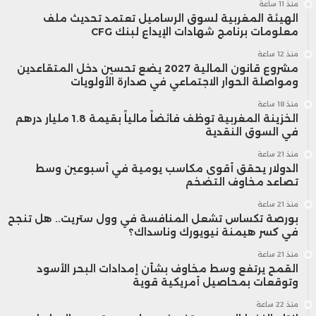
منذ 11 ساعة
الهيئة المغربية لسوق الرساميل تعتمد تحديث ملف
معلومات برنامج شهادات الإيداع لبنك CFG
منذ 12 ساعة
مشروع قانون المالية 2027 يضع تحسين دخل المتقاعدين
ومواصلة الحوار الاجتماعي في صدارة الأولويات
منذ 18 ساعة
الخزينة المغربية توظف فائضاً مالياً بقيمة 1.8 مليار درهم
في السوق النقدية
منذ 21 ساعة
الدولار يحقق أقوى مكاسب يومية في أسبوعين وسط
تصاعد مخاوف التضخم
منذ 21 ساعة
بورصة تكساس تشعل المنافسة في وول ستريت.. هل تنجح
في كسر هيمنة نيويورك وناسداك؟
منذ 21 ساعة
القمح يرتفع وسط مخاوف بشأن إمدادات البحر الأسود
وتوقعات بمحاصيل أمريكية قوية
منذ 22 ساعة