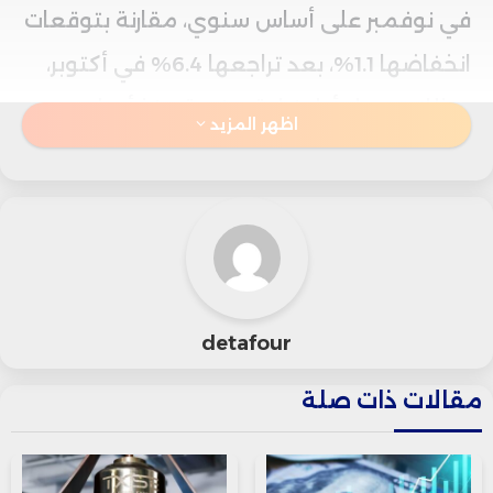
في نوفمبر على أساس سنوي، مقارنة بتوقعات
انخفاضها 1.1%، بعد تراجعها 6.4% في أكتوبر،
وبذلك تسجل أول زيادة سنوية منذ أبريل
اظهر المزيد
بينما تراجعت الواردات 0.6% في نونبر، عكس
توقعات ارتفاعها 3.9%، مما أسفر عن فائض
تجاري بقيمة 68.39 مليار دولار
ومن المعتاد أن تكون الصادرات أكثر قوة في
detafour
الأشهر الأخيرة من العام بسبب زيادة الطلب
مقالات ذات صلة
قبل فترة الكريسماس وموسم الأعياد في خارج
البلاد