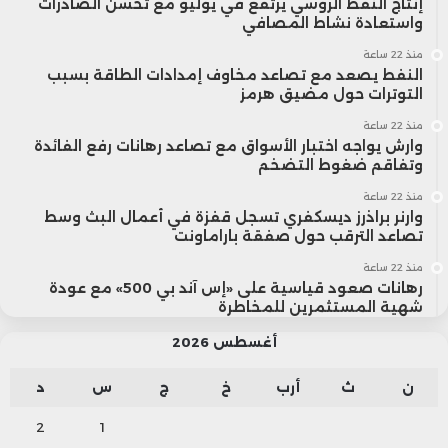
إنتاج النفط الروسي يرتفع في يوليو مع تحسن الصادرات
واستعادة نشاط المصافي
منذ 22 ساعة
النفط يصعد مع تصاعد مخاوف إمدادات الطاقة بسبب
التوترات حول مضيق هرمز
منذ 22 ساعة
وارش يواجه اختبار الأسواق مع تصاعد رهانات رفع الفائدة
وتفاقم ضغوط التضخم
منذ 22 ساعة
وارنر براذرز ديسكفري تسجل قفزة في أعمال البث وسط
تصاعد الترقب حول صفقة باراماونت
منذ 22 ساعة
رهانات صعود قياسية على «إس آند بي 500» مع عودة
شهية المستثمرين للمخاطرة
أغسطس 2026
ن
ث
أرب
خ
ج
س
د
2
1