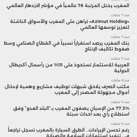
المغرب يحتل المرتبة 76 عالمياً في مؤشر الازدهار العالمي
منذ 7 ساعات
«Azimut Holding» تراهن على المغرب والأسواق الناشئة
لتعزيز توسعها العالمي
منذ 7 ساعات
بنك المغرب يرصد استقراراً نسبياً في القطاع الصناعي وسط
ضغوط تكاليف الإنتاج
منذ 7 ساعات
العربية للاستثمار تستحوذ على 15% من رأسمال أكديطال
الدولية
منذ 8 ساعات
مكتب الصرف يلاحق شبهات توظيف مشاريع وهمية لإدخال
أموال مجهولة المصدر إلى المغرب
منذ 9 ساعات
77.3% من الإسبان يصفون المغرب بـ”البلد العدو” وفق
استطلاع رأي بعد أحداث سبتة
منذ 9 ساعات
رغم تحسن الإيرادات.. الطرق السيارة بالمغرب تسجل تراجعاً
في تنفيذ استثمارات السلامة والصيانة