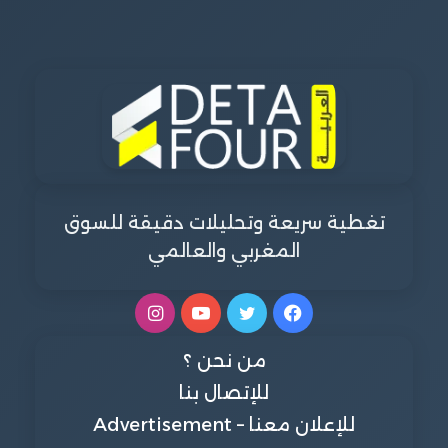
تغطية سريعة وتحليلات دقيقة للسوق
المغربي والعالمي
فيسبوك
تويتر
يوتيوب
انستقرام
من نحن ؟
للإتصال بنا
للإعلان معنا – Advertisement