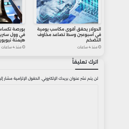
الدولار يحقق أقوى مكاسب يومية
بورصة تكساس
في أسبوعين وسط تصاعد مخاوف
في وول ستريت
التضخم
هيمنة نيويور
منذ 4 ساعات
منذ 4 ساعات
اترك تعليقاً
لن يتم نشر عنوان بريدك الإلكتروني.
الحقول الإلزامية مشار إليه
ا
ل
ت
ع
ل