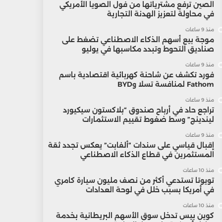
الصين ترفع مشترياتها من فول الصويا الأمريكي
في محاولة لتعزيز الهدنة التجارية
منذ 9 ساعات
موجة بيع أسهم الذكاء الاصطناعي تضغط على
صناديق التحوط وتبدد مكاسبها في يوليو
منذ 9 ساعات
فورد تكشف عن شاحنة كهربائية اقتصادية باسم
Fathom لمنافسة تسلا وBYD
منذ 9 ساعات
تراجع حاد في أرباح صندوق “بلاكستون سيكيورد
ليندينج” وسط ضغوط تقييم الاستثمارات
منذ 9 ساعات
إقبال قياسي على سندات “ألفابت” يعكس تجدد ثقة
المستثمرين في قطاع الذكاء الاصطناعي
منذ 10 ساعات
تويوتا تستدعي أكثر من نصف مليون سيارة كامري
في أمريكا بسبب خلل في لوحة العدادات
منذ 10 ساعات
كوين بيس تدخل سوق الأسهم البريطانية بخدمة