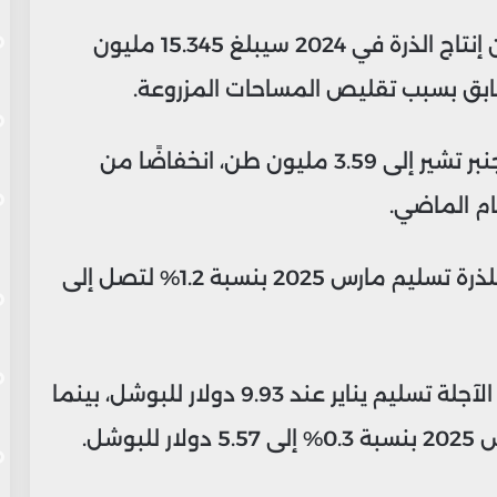
ومع ذلك، تشير الإحصائيات الكندية إلى أن إنتاج الذرة في 2024 سيبلغ 15.345 مليون
وتوقعات صادرات الذرة البرازيلية لشهر دجنبر تشير إلى 3.59 مليون طن، انخفاضًا من
في ختام الجلسة، ارتفعت العقود الآجلة للذرة تسليم مارس 2025 بنسبة 1.2% لتصل إلى
أما بالنسبة للصويا، فقد استقرت العقود الآجلة تسليم يناير عند 9.93 دولار للبوشل، بينما
وشل.