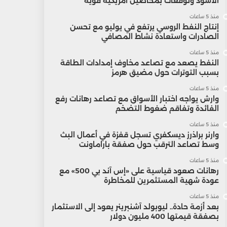
الأسود وتوقعات بمحاصيل أمريكية قوية
منذ 5 ساعات
إنتاج النفط الروسي يرتفع في يوليو مع تحسن
الصادرات واستعادة نشاط المصافي
منذ 5 ساعات
النفط يصعد مع تصاعد مخاوف إمدادات الطاقة
بسبب التوترات حول مضيق هرمز
منذ 5 ساعات
وارش يواجه اختبار الأسواق مع تصاعد رهانات رفع
الفائدة وتفاقم ضغوط التضخم
منذ 5 ساعات
وارنر براذرز ديسكفري تسجل قفزة في أعمال البث
وسط تصاعد الترقب حول صفقة باراماونت
منذ 5 ساعات
رهانات صعود قياسية على «إس آند بي 500» مع
عودة شهية المستثمرين للمخاطرة
منذ 5 ساعات
بعد أزمة حادة.. ليوبولد آشنبرينر يعود إلى الاستثمار
بصفقة قيمتها 400 مليون دولار