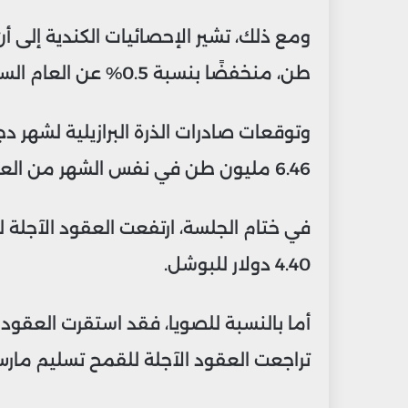
طن، منخفضًا بنسبة 0.5% عن العام السابق بسبب تقليص المساحات المزروعة.
6.46 مليون طن في نفس الشهر من العام الماضي.
4.40 دولار للبوشل.
تراجعت العقود الآجلة للقمح تسليم مارس 2025 بنسبة 0.3% إلى 5.57 دولار للب