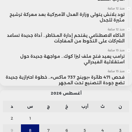
منذ 12 ساعة
تود بلانش يتولى وزارة العدل الأميركية بعد معركة ترشيح
مثيرة للجدل
منذ 12 ساعة
الذكاء الاصطناعي يقتحم إدارة المخاطر.. أداة جديدة تساعد
الشركات على التحوط من المفاجآت
منذ 13 ساعة
ترامب يعيد فتح ملف ليزا كوك.. مواجهة جديدة حول
استقلالية الفيدرالي
منذ 13 ساعة
فحص 471 طائرة «بوينج 737 ماكس».. خطوة احترازية جديدة
تضع جودة التصنيع تحت المجهر
أغسطس 2026
ن
ث
أرب
خ
ج
س
د
2
1
9
8
7
6
5
4
3