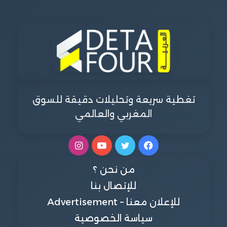
تغطية سريعة وتحليلات دقيقة للسوق
المغربي والعالمي
فيسبوك
تويتر
يوتيوب
انستقرام
من نحن ؟
للإتصال بنا
للإعلان معنا – Advertisement
سياسة الخصوصية