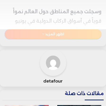
وسجلت جميع المناطق حول العالم نمواً
قوياً في أسواق الركاب الدولية في يونيو
2024 على أساس سنوي، وسجل الطلب
اظهر المزيد
المحلي على السفر ارتفاعاً في معظم
الأسواق الرئيسية باستثناء اليابان وأستراليا.
وذكر “ويلي والش” المدير العام للاتحاد
الدولي للنقل الجوي “إياتا”: سجلت كافة
detafour
المناطق نموًا في الطلب مع بداية موسم
السفر الصيفي في النصف الشمالي من
مقالات ذات صلة
الكرة الأرضية في يونيو.