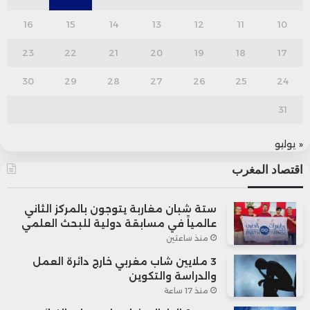
16
15
14
13
12
11
10
23
22
21
20
19
18
17
30
29
28
27
26
25
24
31
« يوليو
اقتصاد المغرب
ستة شبان مغاربة يتوجون بالمركز الثاني
عالمياً في مسابقة دولية للبحث العلمي
منذ ساعتين
3 ملايين شاب مغربي خارج دائرة العمل
والدراسة والتكوين
منذ 17 ساعة