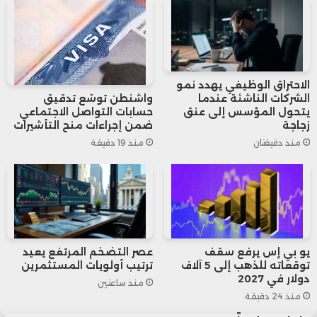
وأضاف “والش”: مع انطلاق دورة الألعاب
الأولمبية في باريس، نفخر بالدور المستمر
الاحتراق الوظيفي يهدد نمو
الذي تلعبه صناعة الطيران في دعم هذه
الشركات الناشئة عندما
واشنطن توسّع تدقيق
يتحول المؤسس إلى عنق
حسابات التواصل الاجتماعي
الفعالية من خلال نقل العديد من الرياضيين
زجاجة
ضمن إجراءات منح التأشيرات
منذ دقيقتان
منذ 19 دقيقة
والمشجعين والمسؤولين لنذكر بقدرة
الطيران على تحويل عالمنا إلى مجتمع
عالمي.
يو بي إس يرفع سقف
عصر التضخم المرتفع يعيد
توقعاته للذهب إلى 5 آلاف
ترتيب أولويات المستثمرين
دولار في 2027
منذ ساعتين
منذ 24 دقيقة