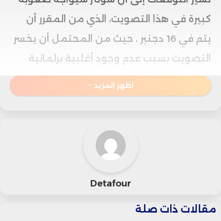
كبيرة في هذا التصويت، الذي من المقرر أن
يتم في 16 دجنبر ، حيث من المحتمل أن يخسر
التصويت بسبب عدم وجود أغلبية برلمانية
داعمة لحكومته.
اظهر المزيد
ويعكس هذا الوضع حالة عدم الاستقرار
السياسي التي تعيشها القوى الكبرى في أوروبا
في الوقت الحالي.
وفي حال فشل التصويت، سيضطر شولتز إلى
Detafour
السعي للحصول على موافقة الرئيس الألماني،
مقالات ذات صلة