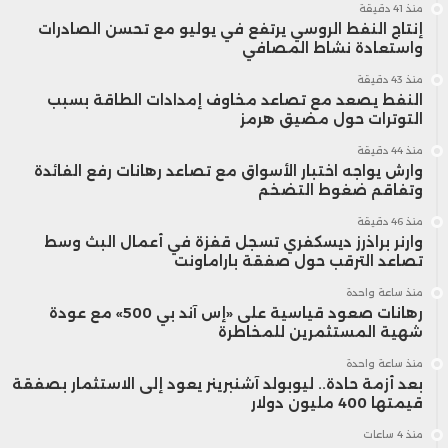
منذ 41 دقيقة
إنتاج النفط الروسي يرتفع في يوليو مع تحسن الصادرات
واستعادة نشاط المصافي
منذ 43 دقيقة
النفط يصعد مع تصاعد مخاوف إمدادات الطاقة بسبب
التوترات حول مضيق هرمز
منذ 44 دقيقة
وارش يواجه اختبار الأسواق مع تصاعد رهانات رفع الفائدة
وتفاقم ضغوط التضخم
منذ 46 دقيقة
وارنر براذرز ديسكفري تسجل قفزة في أعمال البث وسط
تصاعد الترقب حول صفقة باراماونت
منذ ساعة واحدة
رهانات صعود قياسية على «إس آند بي 500» مع عودة
شهية المستثمرين للمخاطرة
منذ ساعة واحدة
بعد أزمة حادة.. ليوبولد آشنبرينر يعود إلى الاستثمار بصفقة
قيمتها 400 مليون دولار
منذ 4 ساعات