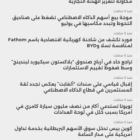
محاولة لتعزيز الهدنة التجارية
منذ 5 ساعات
موجة بيع أسهم الذكاء الاصطناعي تضغط على صناديق
التحوط وتبدد مكاسبها في يوليو
منذ 5 ساعات
فورد تكشف عن شاحنة كهربائية اقتصادية باسم Fathom
لمنافسة تسلا وBYD
منذ 5 ساعات
تراجع حاد في أرباح صندوق “بلاكستون سيكيورد ليندينج”
وسط ضغوط تقييم الاستثمارات
منذ 5 ساعات
إقبال قياسي على سندات “ألفابت” يعكس تجدد ثقة
المستثمرين في قطاع الذكاء الاصطناعي
منذ 5 ساعات
تويوتا تستدعي أكثر من نصف مليون سيارة كامري في
أمريكا بسبب خلل في لوحة العدادات
منذ 6 ساعات
كوين بيس تدخل سوق الأسهم البريطانية بخدمة تداول
أمريكية على مدار الساعة