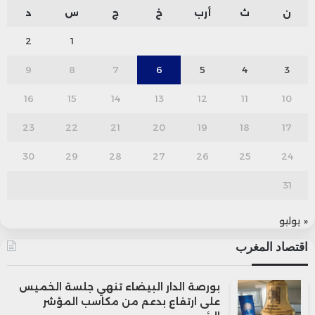
ن
ث
أرب
خ
ج
س
د
2
1
9
8
7
6
5
4
3
16
15
14
13
12
11
10
23
22
21
20
19
18
17
30
29
28
27
26
25
24
31
« يوليو
اقتصاد المغرب
بورصة الدار البيضاء تنهي جلسة الخميس
على ارتفاع بدعم من مكاسب المؤشر