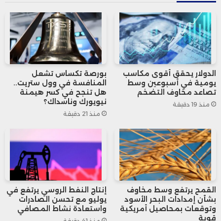
فرانك فالتر شتاينماير، لحل البرلمان. وعليه، يبدأ
العد التنازلي لمدة 60 يومًا، والتي خلالها يجب
إجراء انتخابات جديدة، وهو ما قد يؤدي إلى
إعادة تشكيل المشهد السياسي الألماني
الدولار يحقق أقوى مكاسب
بورصة تكساس تشعل
بشكل كامل.
يومية في أسبوعين وسط
المنافسة في وول ستريت..
تصاعد مخاوف التضخم
هل تنجح في كسر هيمنة
نيويورك وناسداك؟
منذ 19 دقيقة
تجدر الإشارة إلى أن هذه الخطوة تأتي بعد أقل
منذ 21 دقيقة
من عشرة أيام من خسارة رئيس الوزراء الفرنسي
السابق، ميشيل بارنييه، تصويت الثقة في
فرنسا، وهو ما أدى إلى استقالة حكومته.
ويعكس ذلك التحديات السياسية التي تواجه
القمح يرتفع وسط مخاوف
إنتاج النفط الروسي يرتفع في
بشأن إمدادات البحر الأسود
يوليو مع تحسن الصادرات
وتوقعات بمحاصيل أمريكية
واستعادة نشاط المصافي
الحكومات الأوروبية في الوقت الراهن.
قوية
منذ 41 دقيقة