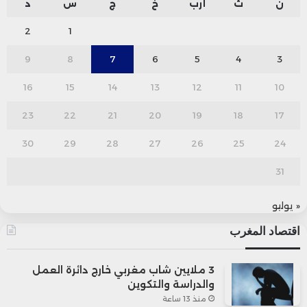
ن
ث
أرب
خ
ج
س
د
2
1
9
8
7
6
5
4
3
16
15
14
13
12
11
10
23
22
21
20
19
18
17
30
29
28
27
26
25
24
31
« يوليو
اقتصاد المغرب
3 ملايين شاب مغربي خارج دائرة العمل
والدراسة والتكوين
منذ 13 ساعة