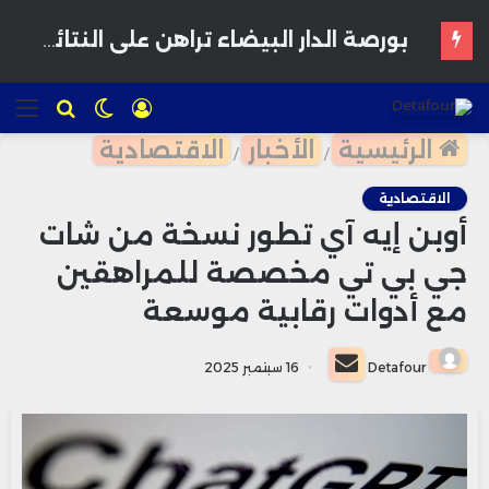
المغرب يدرس إقرار سن الرشد الرقمي لحماية القاصرين من مخاطر المنصات الاجتماعية
تسجيل
الوضع
للبحث
الق
الدخول
المظلم
الرئيسية
الأخبار
الاقتصادية
/
/
الاقتصادية
أوبن إيه آي تطور نسخة من شات
جي بي تي مخصصة للمراهقين
مع أدوات رقابية موسعة
أرسل
Detafour
16 سبتمبر 2025
بريدا
إلكترونيا