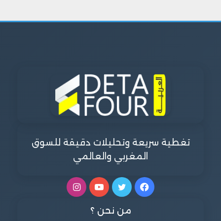
تغطية سريعة وتحليلات دقيقة للسوق
المغربي والعالمي
فيسبوك
تويتر
يوتيوب
انستقرام
من نحن ؟