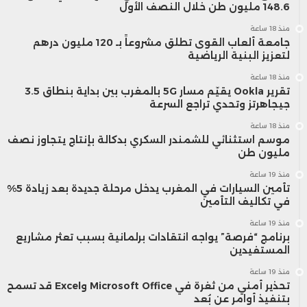
148.6 مليون طن خلال النصف الأول
منذ 18 ساعة
جامعة ألعاب القوى تطلق مشروعاً بـ 120 مليون درهم
لتعزيز البنية الرياضية
منذ 18 ساعة
تقرير Ookla يقيّم مسار 5G بالمغرب بين بداية بنطاق 3.5
جيجاهرتز وتحدي تراجع السرعة
منذ 18 ساعة
موسم استثنائي للشمندر السكري بدكالة بإنتاج يتجاوز نصف
مليون طن
منذ 19 ساعة
تأمين السيارات في المغرب يدخل مرحلة جديدة بعد زيادة 5%
في تكاليف التأمين
منذ 19 ساعة
برنامج “فرصة” يواجه انتقادات برلمانية بسبب تعثر مشاريع
المستفيدين
منذ 19 ساعة
تحذير أمني من ثغرة في Microsoft Office وExcel قد تسمح
بتنفيذ أوامر عن بُعد