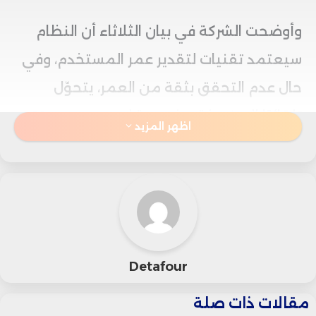
وأوضحت الشركة في بيان الثلاثاء أن النظام
سيعتمد تقنيات لتقدير عمر المستخدم، وفي
حال عدم التحقق بثقة من العمر، يتحوّل
تلقائيًا إلى نسخة مخصصة لمن هم دون 18
اظهر المزيد
عامًا كإجراء احترازي.
ويأتي هذا التطوير في ظل أبحاث ودعاوى
قضائية أثارت مخاوف حول تأثيرات “شات جي
بي تي” على الصحة النفسية للمراهقين، فيما
Detafour
تهدف الشركة لإطلاق التحديثات قبل نهاية
مقالات ذات صلة
العام كجزء من حزمة إجراءات شاملة لحماية