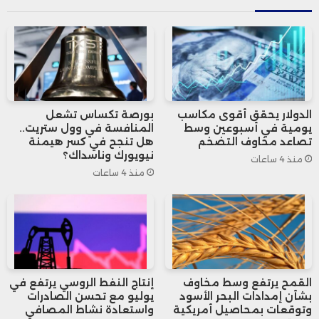
مستخدمي خدمات “أوبن إيه آي” من الشركات
موجودون في الولايات المتحدة، كما أن “شات
جي بي تي” هو الأكثر شعبية بين مستخدمي
الأعمال في ألمانيا واليابان والمملكة المتحدة.
الدولار يحقق أقوى مكاسب
بورصة تكساس تشعل
يومية في أسبوعين وسط
المنافسة في وول ستريت..
تصاعد مخاوف التضخم
هل تنجح في كسر هيمنة
نيويورك وناسداك؟
منذ 4 ساعات
منذ 4 ساعات
القمح يرتفع وسط مخاوف
إنتاج النفط الروسي يرتفع في
بشأن إمدادات البحر الأسود
يوليو مع تحسن الصادرات
وتوقعات بمحاصيل أمريكية
واستعادة نشاط المصافي