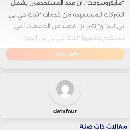
“مايكروسوفت”، أن عدد المستخدمين يشمل
الشركات المستفيدة من خدمات “شات جي بي
تي تيم” و”إنتربرايز”، فضلًا عن الجامعات التي
تستخدم منتجها “شات جي بي تي إيديو”.
اظهر المزيد
وفي حين لم تحدد بالتفصيل عدد حسابات
الشركات والجامعات، إلا أن مطورة “شات جي
بي تي” أعلنت نحو 600 ألف مستخدم من
الشركات في أبريل، دون احتساب إصدار “إيديو”،
والذي تم إطلاقه في مايو.
detafour
وقالت الشركة إن ما يقرب من نصف
مقالات ذات صلة