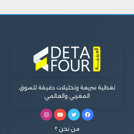
تغطية سريعة وتحليلات دقيقة للسوق
المغربي والعالمي
فيسبوك
تويتر
يوتيوب
انستقرام
من نحن ؟