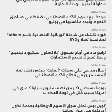
محاولة لتعزيز الهدنة التجارية
منذ 9 ساعات
موجة بيع أسهم الذكاء الاصطناعي تضغط على صناديق
التحوط وتبدد مكاسبها في يوليو
منذ 9 ساعات
فورد تكشف عن شاحنة كهربائية اقتصادية باسم Fathom
لمنافسة تسلا وBYD
منذ 9 ساعات
تراجع حاد في أرباح صندوق “بلاكستون سيكيورد ليندينج”
وسط ضغوط تقييم الاستثمارات
منذ 9 ساعات
إقبال قياسي على سندات “ألفابت” يعكس تجدد ثقة
المستثمرين في قطاع الذكاء الاصطناعي
منذ 9 ساعات
تويوتا تستدعي أكثر من نصف مليون سيارة كامري في
أمريكا بسبب خلل في لوحة العدادات
منذ 9 ساعات
كوين بيس تدخل سوق الأسهم البريطانية بخدمة تداول
أمريكية على مدار الساعة