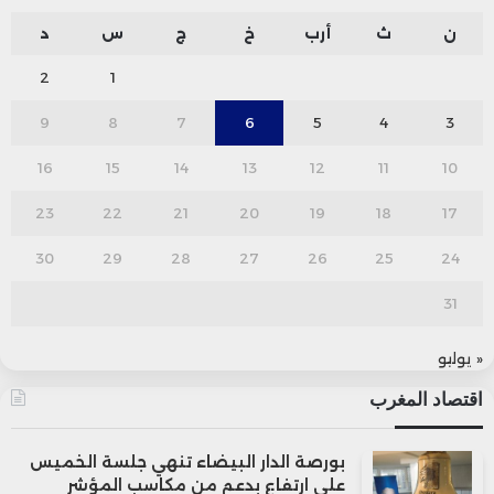
ن
ث
أرب
خ
ج
س
د
2
1
9
8
7
6
5
4
3
16
15
14
13
12
11
10
23
22
21
20
19
18
17
30
29
28
27
26
25
24
31
« يوليو
اقتصاد المغرب
بورصة الدار البيضاء تنهي جلسة الخميس
على ارتفاع بدعم من مكاسب المؤشر