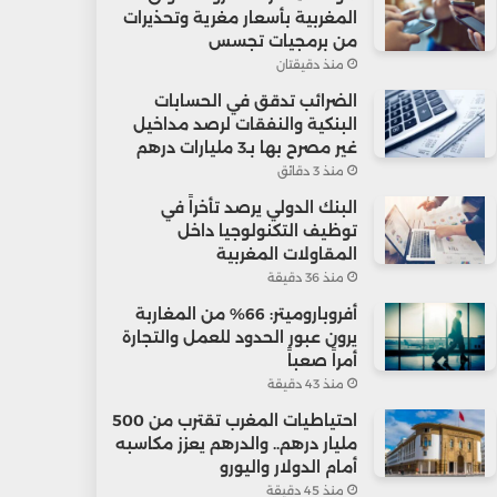
المغربية بأسعار مغرية وتحذيرات
من برمجيات تجسس
منذ دقيقتان
الضرائب تدقق في الحسابات
البنكية والنفقات لرصد مداخيل
غير مصرح بها بـ3 مليارات درهم
منذ 3 دقائق
البنك الدولي يرصد تأخراً في
توظيف التكنولوجيا داخل
المقاولات المغربية
منذ 36 دقيقة
أفروباروميتر: 66% من المغاربة
يرون عبور الحدود للعمل والتجارة
أمراً صعباً
منذ 43 دقيقة
احتياطيات المغرب تقترب من 500
مليار درهم.. والدرهم يعزز مكاسبه
أمام الدولار واليورو
منذ 45 دقيقة