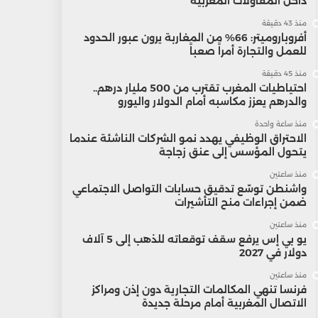
داخل المقاولات المغربية
منذ 43 دقيقة
أفروباروميتر: 66% من المغاربة يرون عبور الحدود
للعمل والتجارة أمراً صعباً
منذ 45 دقيقة
احتياطيات المغرب تقترب من 500 مليار درهم..
والدرهم يعزز مكاسبه أمام الدولار واليورو
منذ ساعة واحدة
الاحتراق الوظيفي يهدد نمو الشركات الناشئة عندما
يتحول المؤسس إلى عنق زجاجة
منذ ساعتين
واشنطن توسّع تدقيق حسابات التواصل الاجتماعي
ضمن إجراءات منح التأشيرات
منذ ساعتين
يو بي إس يرفع سقف توقعاته للذهب إلى 5 آلاف
دولار في 2027
منذ ساعتين
فرنسا تنهي المكالمات التجارية دون إذن ومراكز
الاتصال المغربية أمام مرحلة جديدة