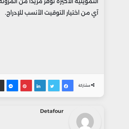
التمويلية الأخيرة توفر مزيداً من المرون
آي من اختيار التوقيت الأنسب للإدراج.
فيسبوك
تويتر
لينكدإن
بينتيريس
ماس
مشاركة
Detafour