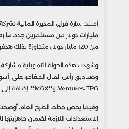
مليارات دولار من مستثمرين جدد، ما رف
من 120 مليار دولار، متجاوزة بذلك هدفها الأولي البالغ 100 مليار دولار.
وشهدت هذه الجولة التمويلية مشاركة 
Ventures، TPG، و**MGX**، إضافة إلى عودة Microsoft للمشاركة في التمويل.
وفيما يخص خطط الطرح العام، أوضحت فر
الاستعدادات اللازمة لضمان جاهزيتها لل