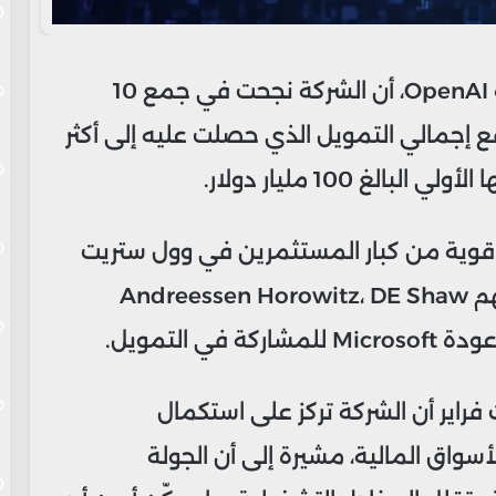
أعلنت سارة فراير، المديرة المالية لشركة OpenAI، أن الشركة نجحت في جمع 10
ع إجمالي التمويل الذي حصلت عليه إلى أكثر
قوية من كبار المستثمرين في وول ستريت
وصناديق رأس المال المغامر، على رأسهم Andreessen Horowitz، DE Shaw
اير أن الشركة تركز على استكمال
أسواق المالية، مشيرة إلى أن الجولة