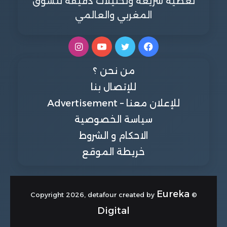
تغطية سريعة وتحليلات دقيقة للسوق
المغربي والعالمي
فيسبوك
تويتر
يوتيوب
انستقرام
من نحن ؟
للإتصال بنا
للإعلان معنا – Advertisement
سياسة الخصوصية
الاحكام و الشروط
خريطة الموقع
Eureka
© Copyright 2026, detafour created by
Digital