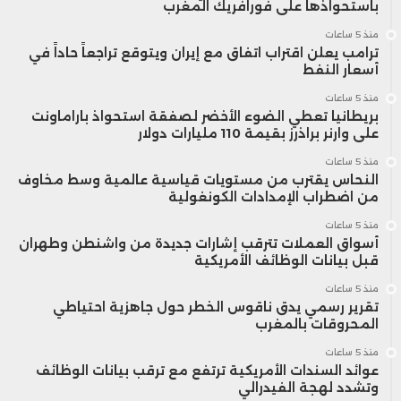
باستحواذها على فورافريك المغرب
منذ 5 ساعات
ترامب يعلن اقتراب اتفاق مع إيران ويتوقع تراجعاً حاداً في
أسعار النفط
منذ 5 ساعات
بريطانيا تعطي الضوء الأخضر لصفقة استحواذ باراماونت
على وارنر براذرز بقيمة 110 مليارات دولار
منذ 5 ساعات
النحاس يقترب من مستويات قياسية عالمية وسط مخاوف
من اضطراب الإمدادات الكونغولية
منذ 5 ساعات
أسواق العملات تترقب إشارات جديدة من واشنطن وطهران
قبل بيانات الوظائف الأمريكية
منذ 5 ساعات
تقرير رسمي يدق ناقوس الخطر حول جاهزية احتياطي
المحروقات بالمغرب
منذ 5 ساعات
عوائد السندات الأمريكية ترتفع مع ترقب بيانات الوظائف
وتشدد لهجة الفيدرالي