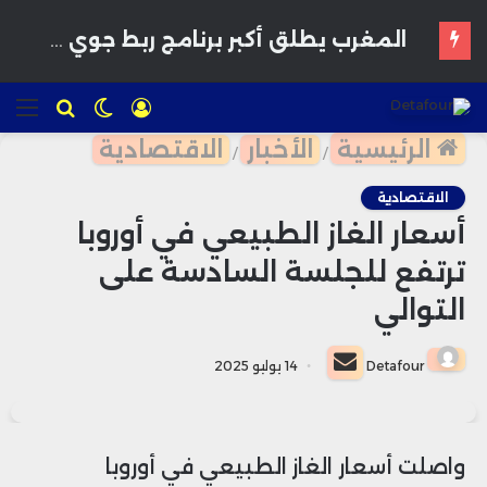
المغرب يطلق أكبر برنامج ربط جوي مع “رايان إير” لتعزيز السياحة خلال شتاء 2026
تسجيل
الوضع
للبحث
الق
الدخول
المظلم
الرئيسية
الأخبار
الاقتصادية
/
/
الاقتصادية
أسعار الغاز الطبيعي في أوروبا
ترتفع للجلسة السادسة على
التوالي
أرسل
Detafour
14 يوليو 2025
بريدا
إلكترونيا
واصلت أسعار الغاز الطبيعي في أوروبا