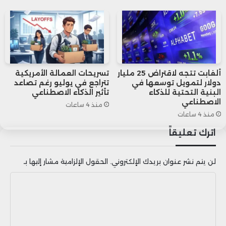
وفي سياق متصل، توقع محللو بنك
“جولدمان ساكس” في مذكرة حديثة أن تتمكن
أوروبا من زيادة مخزون الغاز الطبيعي المسال
إلى حوالي 80% بحلول نهاية الصيف، مؤكدين
ألفابت تتجه لاقتراض 25 مليار
تسريحات العمالة الأمريكية
دولار لتمويل توسعها في
تتراجع في يوليو رغم تصاعد
البنية التحتية للذكاء
تأثير الذكاء الاصطناعي
قدرة القارة
على جذب كميات كافية من الغاز
الاصطناعي
منذ 4 ساعات
رغم التحديات.
منذ 4 ساعات
اترك تعليقاً
لن يتم نشر عنوان بريدك الإلكتروني.
الحقول الإلزامية مشار إليها بـ
ا
ل
ت
ع