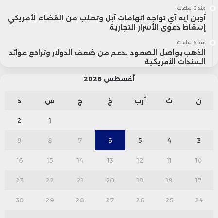
منذ 6 ساعات
أوبن إيه آي تواجه اتهامات آبل وتطلب من القضاء الأمريكي
إسقاط دعوى الأسرار التجارية
منذ 6 ساعات
الذهب يواصل الصعود بدعم من ضعف الدولار وتراجع عوائد
السندات الأمريكية
أغسطس 2026
ن
ث
أرب
خ
ج
س
د
2
1
9
8
7
6
5
4
3
16
15
14
13
12
11
10
23
22
21
20
19
18
17
30
29
28
27
26
25
24