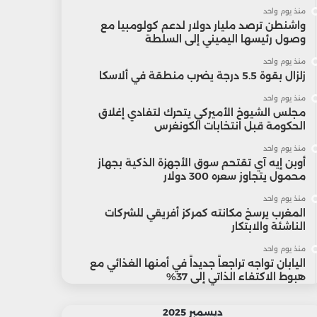
منذ يوم واحد
واشنطن ترصد مليار دولار لدعم كولومبيا مع
وصول رئيسها اليميني إلى السلطة
منذ يوم واحد
زلزال بقوة 5.5 درجة يضرب منطقة في ألاسكا
منذ يوم واحد
مجلس الشيوخ الأميركي يتحرك لتفادي إغلاق
الحكومة قبل انتخابات الكونغرس
منذ يوم واحد
أوبن إيه آي تقتحم سوق الأجهزة الذكية بجهاز
محمول يتجاوز سعره 300 دولار
منذ يوم واحد
المغرب يرسخ مكانته كمركز أفريقي للشركات
الناشئة والابتكار
منذ يوم واحد
اليابان تواجه تراجعاً جديداً في أمنها الغذائي مع
هبوط الاكتفاء الذاتي إلى 37%
ديسمبر 2025