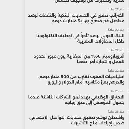
مغرية وتحذيرات من برمجيات تجسس
منذ 22 ساعة
الضرائب تدقق في الحسابات البنكية والنفقات لرصد
مداخيل غير مصرح بها بـ3 مليارات درهم
منذ 22 ساعة
البنك الدولي يرصد تأخراً في توظيف التكنولوجيا
داخل المقاولات المغربية
منذ 22 ساعة
أفروباروميتر: 66% من المغاربة يرون عبور الحدود
للعمل والتجارة أمراً صعباً
منذ 22 ساعة
احتياطيات المغرب تقترب من 500 مليار درهم..
والدرهم يعزز مكاسبه أمام الدولار واليورو
منذ 23 ساعة
الاحتراق الوظيفي يهدد نمو الشركات الناشئة عندما
يتحول المؤسس إلى عنق زجاجة
منذ 23 ساعة
واشنطن توسّع تدقيق حسابات التواصل الاجتماعي
ضمن إجراءات منح التأشيرات