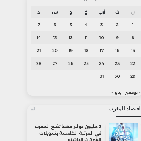
ن
ث
أرب
خ
ج
س
د
7
6
5
4
3
2
1
14
13
12
11
10
9
8
21
20
19
18
17
16
15
28
27
26
25
24
23
22
31
30
29
« نوفمبر
يناير »
اقتصاد المغرب
2 مليون دولار فقط تضع المغرب
في المرتبة الخامسة بتمويلات
الشركات الناشئة