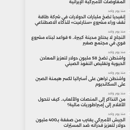
المفاوضات الأميركية الإيرانية
منذ يوم واحد
إنفيديا تضخ مليارات الدولارات في شركة طاقة
تقف وراء مشروع «ستارغيت» للذكاء الاصطناعي
منذ يوم واحد
النجاح لا يحتاج مدينة كبيرة.. 6 قواعد لبناء مشروع
قوي في مجتمع صغير
منذ يوم واحد
واشنطن تضخ 58 مليون دولار لتعزيز المعادن
الحيوية وتقليص النفوذ الصيني
منذ يوم واحد
واشنطن تراهن على أستراليا لكسر هيمنة الصين
على السكانديوم
منذ يوم واحد
من التذاكر إلى المنصات والألعاب.. كيف تتحول
الأفلام إلى إمبراطوريات مالية؟
منذ يوم واحد
الجيش الأميركي يقترب من صفقة بـ400 مليون
دولار لتعزيز قدراته ضد المسيّرات