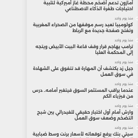
أمازون تدعم أضخم محطة غاز أميركية لتلبية
احتياجات طفرة الذكاء الاصطناعي
منذ يوم واحد
كولومبيا تعيد رسم موقفها من الصحراء المغربية
وتفتح صفحة جديدة مع الرباط
منذ يوم واحد
ترامب يهاجم قرار وقف قاعة البيت الأبيض ويتجه
إلى المحكمة العليا
منذ يوم واحد
جيل زد يكتشف أن المهارة قد تتفوق على الشهادة
في سوق العمل
منذ يوم واحد
عندما يراقب المستثمر السوق فيتغير أمامه.. درس
من فيزياء الكم
منذ يوم واحد
وارش أمام أول اختبار حقيقي للفيدرالي بين شبح
التضخم وضعف سوق العمل
منذ يوم واحد
سيتي بنك يرفع توقعاته لأسعار برنت وسط ضبابية