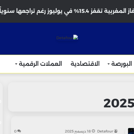
 تقفز 15.4% في يوليوز رغم تراجعها سنوياً
البورصة
الاقتصادية
العملات الرقمية
Detafour
18 ديسمبر 2025
0