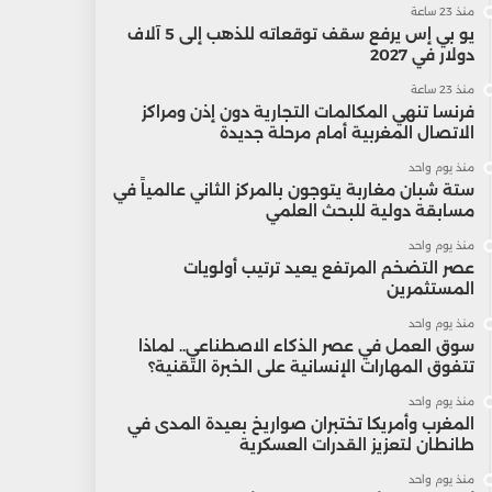
منذ 23 ساعة
يو بي إس يرفع سقف توقعاته للذهب إلى 5 آلاف
دولار في 2027
منذ 23 ساعة
فرنسا تنهي المكالمات التجارية دون إذن ومراكز
الاتصال المغربية أمام مرحلة جديدة
منذ يوم واحد
ستة شبان مغاربة يتوجون بالمركز الثاني عالمياً في
مسابقة دولية للبحث العلمي
منذ يوم واحد
عصر التضخم المرتفع يعيد ترتيب أولويات
المستثمرين
منذ يوم واحد
سوق العمل في عصر الذكاء الاصطناعي.. لماذا
تتفوق المهارات الإنسانية على الخبرة التقنية؟
منذ يوم واحد
المغرب وأمريكا تختبران صواريخ بعيدة المدى في
طانطان لتعزيز القدرات العسكرية
منذ يوم واحد