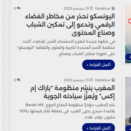
Detafour
13 ديسمبر 2025
0
اليونسكو تحذر من مخاطر الفضاء
الرقمي وتدعو إلى تمكين الشباب
وصناع المحتوى
في خطوة جديدة لتعزيز الاستخدام الآمن للإنترنت، أكدت
منظمة الأمم المتحدة للتربية والعلوم والثقافة “اليونسكو”
على ضرورة تمكين الشباب وصناع…
أكمل القراءة »
Detafour
13 ديسمبر 2025
0
المغرب ينشر منظومة “باراك إم
إكس” ويُعزِّز سيادته الجوية
نشر المغرب مؤخرًا منظومة الدفاع الجوي Barak MX
بقاعدة سيدي يحيى الغرب، في صفقة تُقدّر قيمتها بـ500
مليون دولار. هذه…
أكمل القراءة »