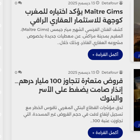
Detafour
13 ديسمبر 2025
0
Maître Gims يؤكد اختياره للمغرب
كوجهة للاستثمار العقاري الراقي
كشف الفنان الفرنسي الشهير ميتر جيمس (Maître Gims)،
المقيم بمدينة مراكش، عن معطيات جديدة بخصوص
مشروعه العقاري الفاخر، وذلك خلال…
أكمل القراءة »
ر
Detafour
13 ديسمبر 2025
0
قروض متعثرة تتجاوز 100 مليار درهم…
إنذار صامت يضغط على الأسر
والبنوك
تدق مؤشرات القطاع البنكي المغربي ناقوس الخطر مع
تسجيل ارتفاع لافت في حجم القروض غير المسددة، التي
تجاوزت عتبة 100…
ر
أكمل القراءة »