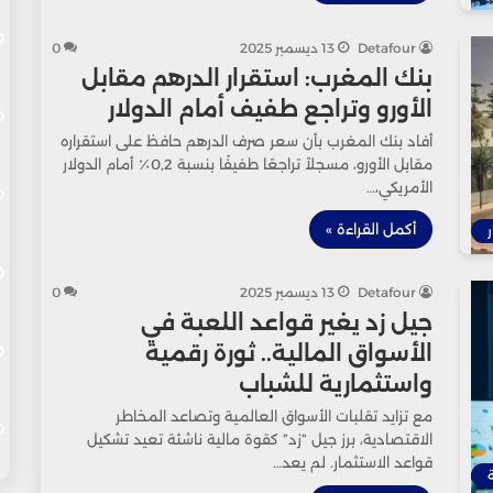
Detafour
13 ديسمبر 2025
0
بنك المغرب: استقرار الدرهم مقابل
الأورو وتراجع طفيف أمام الدولار
أفاد بنك المغرب بأن سعر صرف الدرهم حافظ على استقراره
مقابل الأورو، مسجلاً تراجعًا طفيفًا بنسبة 0,2٪ أمام الدولار
الأمريكي،…
أكمل القراءة »
ر
Detafour
13 ديسمبر 2025
0
جيل زد يغير قواعد اللعبة في
الأسواق المالية.. ثورة رقمية
واستثمارية للشباب
مع تزايد تقلبات الأسواق العالمية وتصاعد المخاطر
الاقتصادية، برز جيل “زد” كقوة مالية ناشئة تعيد تشكيل
قواعد الاستثمار. لم يعد…