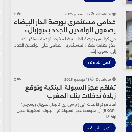
detafour
13 ديسمبر 2025
0
قدامى مستثمري بورصة الدار البيضاء
يصفون الوافدين الجدد بـ«بوزبال»
في كواليس بورصة الدار البيضاء، يتردد توصيف ساخر لكنه
لاذع يطلقه بعض المستثمرين القدامى على الوافدين الجدد
إلى السوق، إذ…
أكمل القراءة »
Detafour
13 ديسمبر 2025
0
تفاقم عجز السيولة البنكية وتوقع
زيادة تدخلات بنك المغرب
أفاد مركز الأبحاث “بي إم سي إي كابيتال غلوبال ريسيرش”
(BKGR) أن متوسط عجز السيولة في البنوك المغربية سجل
ارتفاعًا…
أكمل القراءة »
ر