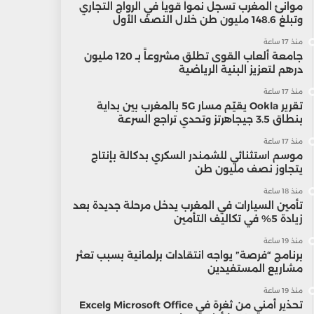
موانئ المغرب تسجل نمواً قوياً في الرواج التجاري
وتبلغ 148.6 مليون طن خلال النصف الأول
منذ 17 ساعة
جامعة ألعاب القوى تطلق مشروعاً بـ 120 مليون
درهم لتعزيز البنية الرياضية
منذ 17 ساعة
تقرير Ookla يقيّم مسار 5G بالمغرب بين بداية
بنطاق 3.5 جيجاهرتز وتحدي تراجع السرعة
منذ 17 ساعة
موسم استثنائي للشمندر السكري بدكالة بإنتاج
يتجاوز نصف مليون طن
منذ 18 ساعة
تأمين السيارات في المغرب يدخل مرحلة جديدة بعد
زيادة 5% في تكاليف التأمين
منذ 19 ساعة
برنامج “فرصة” يواجه انتقادات برلمانية بسبب تعثر
مشاريع المستفيدين
منذ 19 ساعة
تحذير أمني من ثغرة في Microsoft Office وExcel