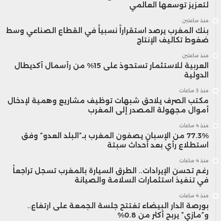
لتعزيز توسعها العالمي
منذ ساعتين
بنك المغرب يرصد استقراراً نسبياً في القطاع الصناعي وسط
ضغوط تكاليف الإنتاج
منذ ساعتين
العربية للاستثمار تستحوذ على 15% من رأسمال أكديطال
الدولية
منذ 3 ساعات
مكتب الصرف يلاحق شبهات توظيف مشاريع وهمية لإدخال
أموال مجهولة المصدر إلى المغرب
منذ 4 ساعات
77.3% من الإسبان يصفون المغرب بـ”البلد العدو” وفق
استطلاع رأي بعد أحداث سبتة
منذ 4 ساعات
رغم تحسن الإيرادات.. الطرق السيارة بالمغرب تسجل تراجعاً
في تنفيذ استثمارات السلامة والصيانة
منذ 4 ساعات
بورصة الدار البيضاء تفتتح جلسة الجمعة على ارتفاع..
و”مازي” يربح أكثر من 0.8%