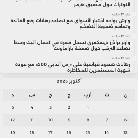
التوترات حول مضيق هرمز
منذ 17 ساعة
وارش يواجه اختبار الأسواق مع تصاعد رهانات رفع الفائدة
وتفاقم ضغوط التضخم
منذ 17 ساعة
وارنر براذرز ديسكفري تسجل قفزة في أعمال البث وسط
تصاعد الترقب حول صفقة باراماونت
منذ 17 ساعة
رهانات صعود قياسية على «إس آند بي 500» مع عودة
شهية المستثمرين للمخاطرة
أكتوبر 2025
ن
ث
أرب
خ
ج
س
د
5
4
3
2
1
12
11
10
9
8
7
6
19
18
17
16
15
14
13