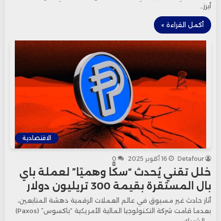
أبرز…
أكمل القراءة »
الاقتصادية
Detafour
16 أكتوبر 2025
0
خلل تقني يُحدث “سكًّا وهميًا” لعملة باي
بال المستقرة بقيمة 300 تريليون دولار
أثار حادث غير مسبوق في عالم العملات الرقمية دهشة المتابعين،
بعدما قامت شركة التكنولوجيا المالية الأمريكية “باكسوس” (Paxos)
— الشريك…