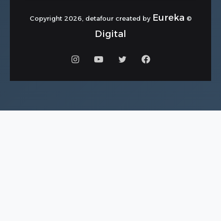
Eureka
© Copyright 2026, detafour created by
Digital
فيسبوك
تويتر
يوتيوب
انستقرام