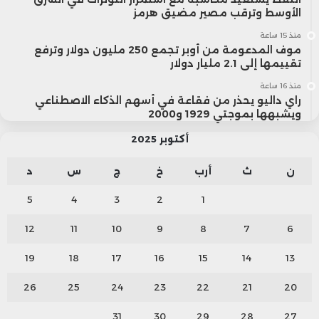
الأوسط وترقب مصير مضيق هرمز
منذ 15 ساعة
موف المدعومة من أوبر تجمع 250 مليون دولار وترفع
تقييمها إلى 2.1 مليار دولار
منذ 16 ساعة
راي داليو يحذر من فقاعة في أسهم الذكاء الاصطناعي
ويشبهها بموجتي 1929 و2000
أكتوبر 2025
ن
ث
أرب
خ
ج
س
د
5
4
3
2
1
12
11
10
9
8
7
6
19
18
17
16
15
14
13
26
25
24
23
22
21
20
31
30
29
28
27