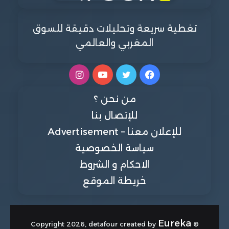
تغطية سريعة وتحليلات دقيقة للسوق
المغربي والعالمي
فيسبوك
تويتر
يوتيوب
انستقرام
من نحن ؟
للإتصال بنا
للإعلان معنا – Advertisement
سياسة الخصوصية
الاحكام و الشروط
خريطة الموقع
Eureka
© Copyright 2026, detafour created by