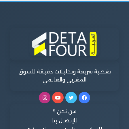
تغطية سريعة وتحليلات دقيقة للسوق
المغربي والعالمي
فيسبوك
تويتر
يوتيوب
انستقرام
من نحن ؟
للإتصال بنا