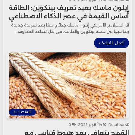
إيلون ماسك يعيد تعريف بيتكوين: الطاقة
أساس القيمة في عصر الذكاء الاصطناعي
أثار الملياردير الأمريكي إيلون ماسك جدلاً واسعًا بعد تغريدة جديدة
ربط فيها بين عملة بيتكوين والطاقة، في ظل تصاعد المخاوف…
أكمل القراءة »
الاقتصادية
Detafour
14 أكتوبر 2025
0
القمح يتعافى بعد هبوط قياسي مع