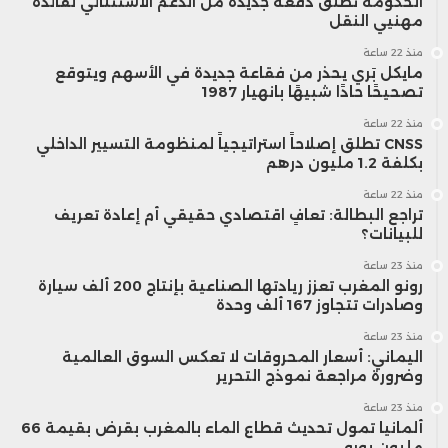
الحكومة تطلق دفعة جديدة من الدعم الاستثنائي لفائدة
مهنيي النقل
منذ 22 ساعة
مايكل بَري يحذر من فقاعة جديدة في الأسهم ويتوقع
تصحيحًا حادًا شبيهًا بانهيار 1987
منذ 22 ساعة
CNSS تطلق إصلاحاً استراتيجياً لمنظومة التسيير الداخلي
بكلفة 1.2 مليون درهم
منذ 22 ساعة
تراجع البطالة: تعافٍ اقتصادي حقيقي أم إعادة تعريف
للبيانات؟
منذ 23 ساعة
رونو المغرب تعزز ريادتها الصناعية بإنتاج 200 ألف سيارة
وصادرات تتجاوز 167 ألف وحدة
منذ 23 ساعة
اليماني: أسعار المحروقات لا تعكس السوق العالمية
وضرورة مراجعة نموذج التحرير
منذ 23 ساعة
ألمانيا تمول تحديث قطاع الماء بالمغرب بقرض بقيمة 66
مليون يورو