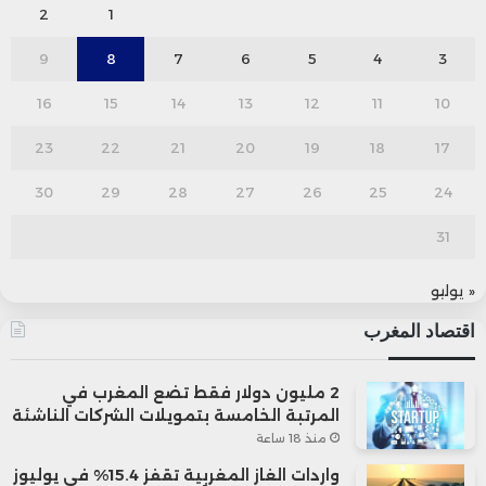
2
1
9
8
7
6
5
4
3
16
15
14
13
12
11
10
23
22
21
20
19
18
17
30
29
28
27
26
25
24
31
« يوليو
اقتصاد المغرب
2 مليون دولار فقط تضع المغرب في
المرتبة الخامسة بتمويلات الشركات الناشئة
منذ 18 ساعة
واردات الغاز المغربية تقفز 15.4% في يوليوز