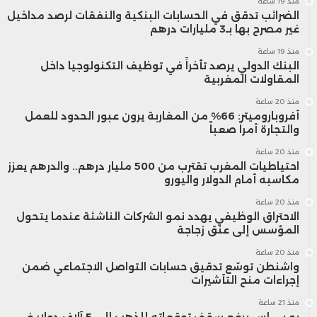
منذ 19 ساعة
الضرائب تدقق في الحسابات البنكية والنفقات لرصد مداخيل
عام 2026.
غير مصرح بها بـ3 مليارات درهم
منذ 19 ساعة
البنك الدولي يرصد تأخراً في توظيف التكنولوجيا داخل
المقاولات المغربية
منذ 20 ساعة
أفروباروميتر: 66% من المغاربة يرون عبور الحدود للعمل
والتجارة أمراً صعباً
منذ 20 ساعة
احتياطيات المغرب تقترب من 500 مليار درهم.. والدرهم يعزز
مكاسبه أمام الدولار واليورو
منذ 20 ساعة
الاحتراق الوظيفي يهدد نمو الشركات الناشئة عندما يتحول
المؤسس إلى عنق زجاجة
منذ 20 ساعة
واشنطن توسّع تدقيق حسابات التواصل الاجتماعي ضمن
إجراءات منح التأشيرات
منذ 21 ساعة
يو بي إس يرفع سقف توقعاته للذهب إلى 5 آلاف دولار في