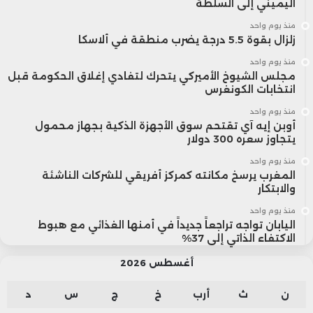
اليميني إلى السلطة
منذ يوم واحد
زلزال بقوة 5.5 درجة يضرب منطقة في ألاسكا
منذ يوم واحد
مجلس الشيوخ الأميركي يتحرك لتفادي إغلاق الحكومة قبل
انتخابات الكونغرس
منذ يوم واحد
أوبن إيه آي تقتحم سوق الأجهزة الذكية بجهاز محمول
يتجاوز سعره 300 دولار
منذ يوم واحد
المغرب يرسخ مكانته كمركز أفريقي للشركات الناشئة
والابتكار
منذ يوم واحد
اليابان تواجه تراجعاً جديداً في أمنها الغذائي مع هبوط
الاكتفاء الذاتي إلى 37%
أغسطس 2026
ن
ث
أرب
خ
ج
س
د