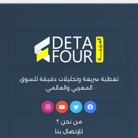
تغطية سريعة وتحليلات دقيقة للسوق
المغربي والعالمي
فيسبوك
تويتر
يوتيوب
انستقرام
من نحن ؟
للإتصال بنا