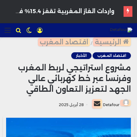
هواتف مخترقة تغزو الأسواق المغربية بأسعار مغرية وتحذيرات من برمجيات تجسس
تسجيل
الوضع
للبحث
الق
الدخول
المظلم
الرئيسية
اقتصاد المغرب
/
اقتصاد المغرب
الأخبار
مشروع استراتيجي لربط المغرب
وفرنسا عبر خط كهربائي عالي
الجهد لتعزيز التعاون الطاقي
أرسل
Detafour
28 أبريل 2025
بريدا
إلكترونيا