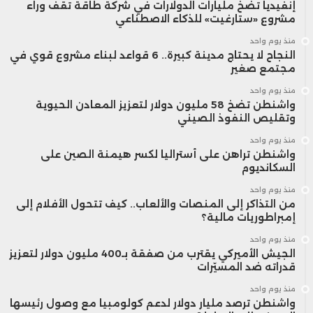
إنفيديا تضخ مليارات الدولارات في شركة طاقة تقف وراء
مشروع «ستارغيت» للذكاء الاصطناعي
منذ يوم واحد
النجاح لا يحتاج مدينة كبيرة.. 6 قواعد لبناء مشروع قوي في
مجتمع صغير
منذ يوم واحد
واشنطن تضخ 58 مليون دولار لتعزيز المعادن الحيوية
وتقليص النفوذ الصيني
منذ يوم واحد
واشنطن تراهن على أستراليا لكسر هيمنة الصين على
السكانديوم
منذ يوم واحد
من التذاكر إلى المنصات والألعاب.. كيف تتحول الأفلام إلى
إمبراطوريات مالية؟
منذ يوم واحد
الجيش الأميركي يقترب من صفقة بـ400 مليون دولار لتعزيز
قدراته ضد المسيّرات
منذ يوم واحد
واشنطن ترصد مليار دولار لدعم كولومبيا مع وصول رئيسها