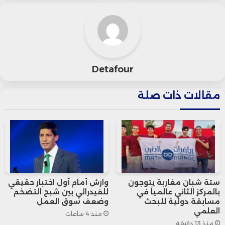
وتبادل الخبرات، مشيراً إلى اتفاق الطرفين على
توسيع التعاون في مكافحة الإرهاب والجرائم
المالية، وتدريب أعضاء النيابة العامة في
Detafour
البلدين.
مقالات ذات صلة
يأتي هذا اللقاء في إطار تنفيذ مذكرة التفاهم
الموقعة عام 2023 بين النيابتين العامتين،
لتعزيز الإصلاح القضائي ومواجهة الجريمة
المنظمة العابرة للحدود.
ستة شبان مغاربة يتوجون
وارش أمام أول اختبار حقيقي
بالمركز الثاني عالمياً في
للفيدرالي بين شبح التضخم
مسابقة دولية للبحث
وضعف سوق العمل
العلمي
منذ 4 ساعات
منذ 13 دقيقة