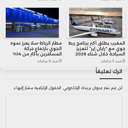
خاصة مع استفادة كبار الفلاحين بشكل كبير
في ظل نقص الموارد المائية. ويرى المراقبون
أن السماح بتصدير المنتوجات دون قيود
صارمة يضر بالمستهلكين والاقتصاد الوطني
المغرب يطلق أكبر برنامج ربط
مطار الرباط-سلا يعزز نموه
جوي مع “رايان إير” لتعزيز
الجوي بارتفاع حركة
السياحة خلال شتاء 2026
المسافرين بأكثر من 14%
على حد سواء.
منذ 5 ساعات
منذ 6 ساعات
اترك تعليقاً
ومن هنا، يطالب الخبراء بوضع شرطين
أساسيين لتنظيم التصدير:
لن يتم نشر عنوان بريدك الإلكتروني.
الحقول الإلزامية مشار إليها بـ
ا
تثمين المنتوج محليًا قبل تصديره لضمان
ل
استفادة الاقتصاد الوطني وخلق فرص عمل
ت
ع
جديدة.