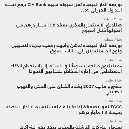
بورصة الدار البيضاء تعزز سيولة سهم CIH Bank برفع نسبة
التداول الحر إلى 35%
منذ 7 ساعات
صناديق الاستثمار بالمغرب تفقد 13,8 مليار درهم من
أصولها خلال أسبوع
منذ 7 ساعات
بورصة الدار البيضاء تدشن واجهة رقمية جديدة لتسهيل
ولوج المستثمرين إلى بيانات السوق
منذ 8 ساعات
«ميلينيوم مانجمنت» و«أنثروبيك» تعززان استخدام الذكاء
الاصطناعي في إدارة المخاطر بصناديق التحوط
منذ 8 ساعات
مشروع مالية 2027 يشدد الخناق على الغش والتهرب
الضريبي
منذ 8 ساعات
TGCC تفوز بصفقة إعادة بناء ملعب تيسيما بالدار البيضاء
بقيمة 1.8 مليار درهم
منذ 8 ساعات
تمويل الشركات الناشئة بالمغرب يتجه نحو الشراكات