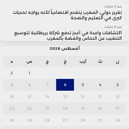
منذ 9 ساعات
تقرير دولي: المغرب يتقدم اقتصادياً لكنه يواجه تحديات
كبرى في التعليم والصحة
منذ 9 ساعات
اكتشافات واعدة في أغدز تدفع شركة بريطانية لتوسيع
التنقيب عن النحاس والفضة بالمغرب
أغسطس 2026
ن
ث
أرب
خ
ج
س
د
2
1
9
8
7
6
5
4
3
16
15
14
13
12
11
10
23
22
21
20
19
18
17
30
29
28
27
26
25
24