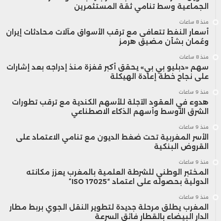
الجماعية وسط تنامي ثقة المستثمرين
منذ 8 ساعات
أسعار النفط تتعافى مع ترقب الأسواق مآلات محادثات إيران
وعُمان بشأن مضيق هرمز
منذ 8 ساعات
سهم «دبليو بي بي» يحقق أكبر قفزة منذ إدراجه بعد إشارات
على نجاح خطة إعادة الهيكلة
منذ 9 ساعات
هدوء في العقود الآجلة للأسهم الكندية مع ترقب تطورات
الشرق الأوسط وأسهم الذكاء الاصطناعي
منذ 9 ساعات
الأسر المغربية تحت ضغط الديون مع تنامي الاعتماد على
القروض البنكية
منذ 9 ساعات
المختبر الوطني للشرطة العلمية بالمغرب يعزز مكانته
الدولية بحصوله على اعتماد “ISO 17025”
منذ 9 ساعات
المغرب يطلق مرحلة جديدة لتطوير النقل الجوي بربط مطار
الدار البيضاء بالقطار فائق السرعة