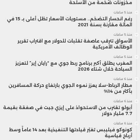
مخزونات ضخمة من الأسلحة
منذ 5 ساعات
رغم انحسار التضخم.. مستويات الأسعار تظل أعلى بـ 15 في
المائة مقارنة بسنة 2021
منذ 5 ساعات
الأسواق تترقب عاصفة تقلبات للدولار مع اقتراب تقرير
الوظائف الأمريكية
منذ 5 ساعات
المغرب يطلق أكبر برنامج ربط جوي مع “رايان إير” لتعزيز
السياحة خلال شتاء 2026
منذ 6 ساعات
مطار الرباط-سلا يعزز نموه الجوي بارتفاع حركة المسافرين
بأكثر من 14%
منذ 6 ساعات
أبولو تقترب من الاستحواذ على إيزي جيت في صفقة بقيمة
7.7 مليار دولار
منذ 6 ساعات
كونوكو فيليبس تغيّر قيادتها التنفيذية بعد 14 عاماً وسط
أرباح قياسية