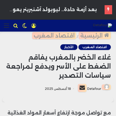
تسجيل
الوضع
للبحث
الق
الدخول
المظلم
الرئيسية
اقتصاد المغرب
/
اقتصاد المغرب
الأخبار
غلاء الخضر بالمغرب يفاقم
الضغط على الأسر ويدفع لمراجعة
سياسات التصدير
أرسل
Detafour
18 أغسطس 2025
بريدا
إلكترونيا
مع تواصل موجة ارتفاع أسعار المواد الغذائية