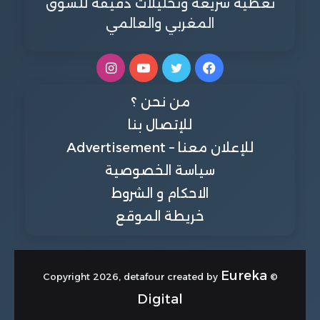
تغطية سريعة وتحليلات دقيقة للسوق
المغربي والعالمي
فيسبوك
تويتر
يوتيوب
انستقرام
من نحن ؟
للإتصال بنا
للإعلان معنا – Advertisement
سياسة الخصوصية
الاحكام و الشروط
خريطة الموقع
Eureka
© Copyright 2026, detafour created by
Digital