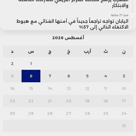
والابتكار
منذ 21 ساعة
اليابان تواجه تراجعاً جديداً في أمنها الغذائي مع هبوط
الاكتفاء الذاتي إلى 37%
أغسطس 2026
ن
ث
أرب
خ
ج
س
د
2
1
9
8
7
6
5
4
3
16
15
14
13
12
11
10
23
22
21
20
19
18
17
30
29
28
27
26
25
24
31