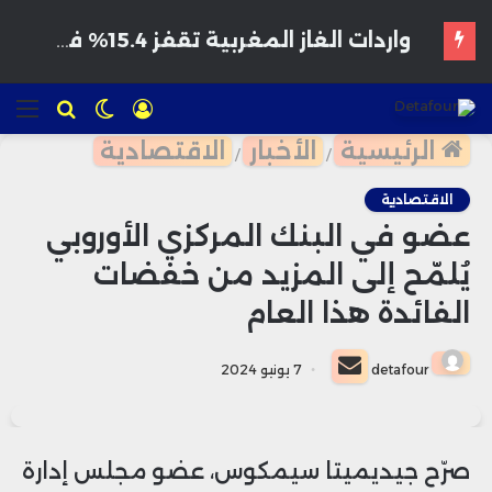
واردات الغاز المغربية تقفز 15.4% في يوليوز رغم تراجعها سنوياً
تسجيل
الوضع
للبحث
الق
الدخول
المظلم
الرئيسية
الأخبار
الاقتصادية
/
/
الاقتصادية
عضو في البنك المركزي الأوروبي
يُلمّح إلى المزيد من خفضات
الفائدة هذا العام
أرسل
detafour
7 يونيو 2024
بريدا
إلكترونيا
صرّح جيديميتا سيمكوس، عضو مجلس إدارة