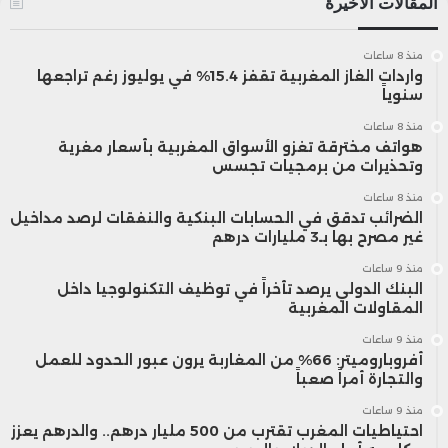
المقالات الأخيرة
منذ 8 ساعات
واردات الغاز المغربية تقفز 15.4% في يوليوز رغم تراجعها
سنوياً
منذ 8 ساعات
هواتف مخترقة تغزو الأسواق المغربية بأسعار مغرية
وتحذيرات من برمجيات تجسس
منذ 8 ساعات
الضرائب تدقق في الحسابات البنكية والنفقات لرصد مداخيل
غير مصرح بها بـ3 مليارات درهم
منذ 9 ساعات
البنك الدولي يرصد تأخراً في توظيف التكنولوجيا داخل
المقاولات المغربية
منذ 9 ساعات
أفروباروميتر: 66% من المغاربة يرون عبور الحدود للعمل
والتجارة أمراً صعباً
منذ 9 ساعات
احتياطيات المغرب تقترب من 500 مليار درهم.. والدرهم يعزز