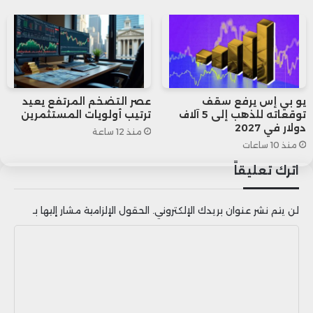
المرجح أن يظل أعلى من الهدف المحدد
للبنك المركزي الأوروبي بنسبة 2% حتى
العام المقبل.
يو بي إس يرفع سقف
عصر التضخم المرتفع يعيد
توقعاته للذهب إلى 5 آلاف
ترتيب أولويات المستثمرين
دولار في 2027
منذ 12 ساعة
منذ 10 ساعات
اترك تعليقاً
لن يتم نشر عنوان بريدك الإلكتروني.
الحقول الإلزامية مشار إليها بـ
ا
ل
ت
ع