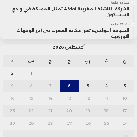
منذ 23 ساعة
الشركة الناشئة المغربية Afdal تمثل المملكة في وادي
السيليكون
منذ 23 ساعة
السياحة البولندية تعزز مكانة المغرب بين أبرز الوجهات
الأوروبية
أغسطس 2026
ن
ث
أرب
خ
ج
س
د
2
1
9
8
7
6
5
4
3
16
15
14
13
12
11
10
23
22
21
20
19
18
17
30
29
28
27
26
25
24
31