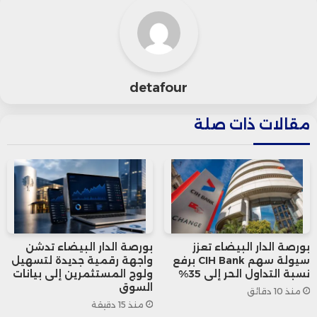
مؤشر أداء أسعار الشركات الصغيرة
والمتوسطة المدرجة في البورصة، بنسبة
0,15 في المائة إلى 971,56 نقطة.
detafour
في المقابل، حقق مؤشر “MASI.20″، الذي
مقالات ذات صلة
يعكس أداء 20 مقاولة مدرجة بالبورصة، ربحا
بنسبة 0,04 في المائة إلى 1.078,28 نقطة.
بورصة الدار البيضاء تعزز
بورصة الدار البيضاء تدشن
سيولة سهم CIH Bank برفع
واجهة رقمية جديدة لتسهيل
نسبة التداول الحر إلى 35%
ولوج المستثمرين إلى بيانات
السوق
منذ 10 دقائق
منذ 15 دقيقة