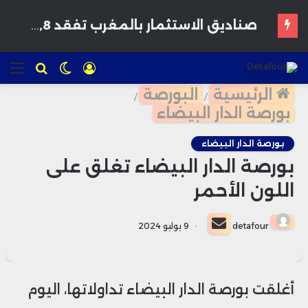
صناديق الاستثمار بالمغرب تفقد 13,8 مليار درهم من أصولها خلال أسبوع
تسجيل
الوضع
للبحث
الق
الدخول
المظلم
الرئيسية
البورصة
/
/
بورصة الدار البيضاء
بورصة الدار البيضاء
بورصة الدار البيضاء تغلق على
اللون الأحمر
أرسل
detafour
9 يوليو 2024
بريدا
إلكترونيا
أغلقت بورصة الدار البيضاء تداولاتها، اليوم