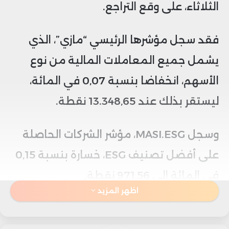
الثلاثاء، على وقع التراجع.
فقد سجل مؤشرها الرئيسي “مازي”، الذي
يشمل جميع المعاملات المالية من نوع
الأسهم، انخفاضا بنسبة 0,07 في المائة،
ليستقر بذلك عند 13.348,65 نقطة.
وسجل MASI.ESG، مؤشر الشركات الحاصلة
على أفضل تصنيف ESG، خسارة بنسبة 0,15
في المائة إلى 971,56 نقطة.
اظهر المزيد
بدوره انخفض “MASI Mid and Small Cap”،