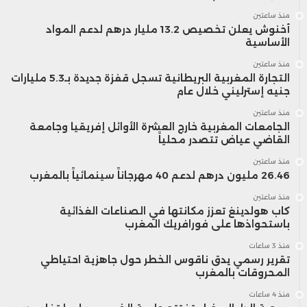
منذ ساعتين
أخنوش يعلن تخصيص 13.2 مليار درهم لدعم المواد
الأساسية
منذ ساعتين
التجارة المغربية البريطانية تسجل قفزة جديدة بـ5.3 مليارات
جنيه إسترليني خلال عام
منذ ساعتين
الجامعات المغربية خارج العشرة الأوائل إفريقيا وجامعة
القاضي عياض تتصدر محلياً
منذ ساعتين
26.46 مليون درهم لدعم 40 مهرجاناً سينمائياً بالمغرب
منذ ساعتين
كاب هولدينغ تعزز مكانتها في الصناعات الغذائية
باستحواذها على فورافريك المغرب
منذ 3 ساعات
تقرير رسمي يدق ناقوس الخطر حول جاهزية احتياطي
المحروقات بالمغرب
منذ 4 ساعات