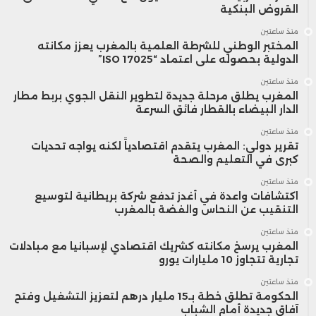
القروض البنكية
منذ ساعتين
المختبر الوطني للشرطة العلمية بالمغرب يعزز مكانته
الدولية بحصوله على اعتماد “ISO 17025”
منذ ساعتين
المغرب يطلق مرحلة جديدة لتطوير النقل الجوي بربط مطار
الدار البيضاء بالقطار فائق السرعة
منذ ساعتين
تقرير دولي: المغرب يتقدم اقتصادياً لكنه يواجه تحديات
كبرى في التعليم والصحة
منذ ساعتين
اكتشافات واعدة في أغدز تدفع شركة بريطانية لتوسيع
التنقيب عن النحاس والفضة بالمغرب
منذ ساعتين
المغرب يرسخ مكانته كشريك اقتصادي لإسبانيا مع مبادلات
تجارية تتجاوز 10 مليارات يورو
منذ ساعتين
الحكومة تطلق خطة بـ15 مليار درهم لتعزيز التشغيل وفتح
آفاق جديدة أمام الشباب