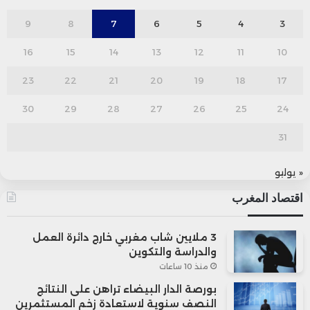
9
8
7
6
5
4
3
16
15
14
13
12
11
10
23
22
21
20
19
18
17
30
29
28
27
26
25
24
31
« يوليو
اقتصاد المغرب
3 ملايين شاب مغربي خارج دائرة العمل
والدراسة والتكوين
منذ 10 ساعات
بورصة الدار البيضاء تراهن على النتائج
النصف سنوية لاستعادة زخم المستثمرين