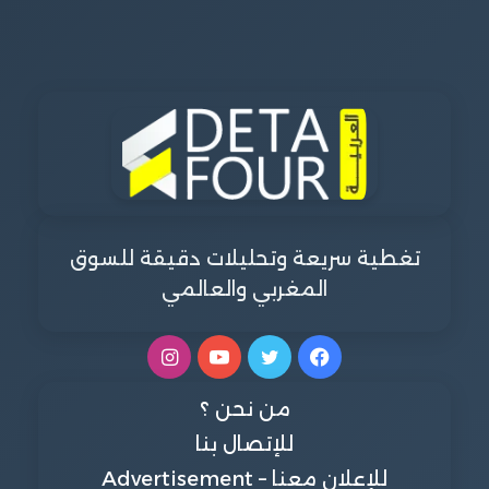
تغطية سريعة وتحليلات دقيقة للسوق
المغربي والعالمي
فيسبوك
تويتر
يوتيوب
انستقرام
من نحن ؟
للإتصال بنا
للإعلان معنا – Advertisement