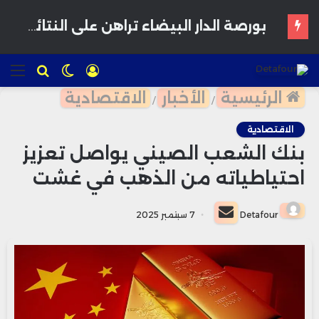
المغرب يدرس إقرار سن الرشد الرقمي لحماية القاصرين من مخاطر المنصات الاجتماعية
تسجيل
الوضع
للبحث
الق
الدخول
المظلم
الرئيسية
الأخبار
الاقتصادية
/
/
الاقتصادية
بنك الشعب الصيني يواصل تعزيز
احتياطياته من الذهب في غشت
أرسل
Detafour
7 سبتمبر 2025
بريدا
إلكترونيا