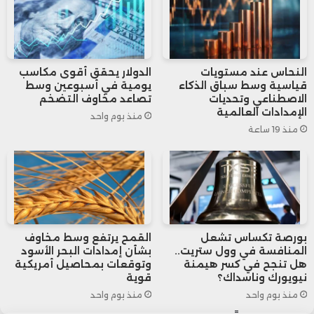
وارتفعت أسعار الذهب هذا العام بأكثر من 30%
لتتجاوز 3,500 دولار للأوقية، فيما رجح محللون
في “غولدمان ساكس” أن أي تدخل على
النحاس عند مستويات
الدولار يحقق أقوى مكاسب
قياسية وسط سباق الذكاء
يومية في أسبوعين وسط
استقلالية الاحتياطي الفيدرالي قد يدفع الأسعار
الاصطناعي وتحديات
تصاعد مخاوف التضخم
الإمدادات العالمية
منذ يوم واحد
إلى حدود 5,000 دولار للأوقية.
منذ 19 ساعة
وبينما تباطأت مشتريات الذهب من قبل البنوك
المركزية العالمية بسبب ارتفاع الأسعار، يشير تقرير
حديث لمجلس الذهب العالمي إلى أن المخاطر
بورصة تكساس تشعل
القمح يرتفع وسط مخاوف
المنافسة في وول ستريت..
بشأن إمدادات البحر الأسود
الجيوسياسية تظل عاملاً داعماً قوياً للطلب على
هل تنجح في كسر هيمنة
وتوقعات بمحاصيل أمريكية
نيويورك وناسداك؟
قوية
المعدن النفيس.
منذ يوم واحد
منذ يوم واحد