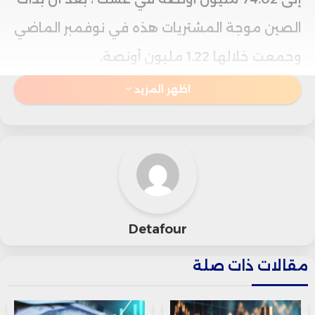
الصين موجة المشتريات هذه في نوفمبر الماضي
وجمعت خلالها 1.22 مليون أونصة.
اظهر المزيد
ويأتي هذا التوسع في شراء الذهب في ظل ارتفاع
أسعار المعدن النفيس إلى مستويات قياسية
خلال الأيام الماضية، بعد شهور من الاستقرار،
مدفوعة بتجدد التوقعات بخفض أسعار الفائدة
الأميركية وانتقادات البيت الأبيض لسياسات
Detafour
الاحتياطي الفيدرالي، ما أعطى زخماً إضافياً
مقالات ذات صلة
للصعود.