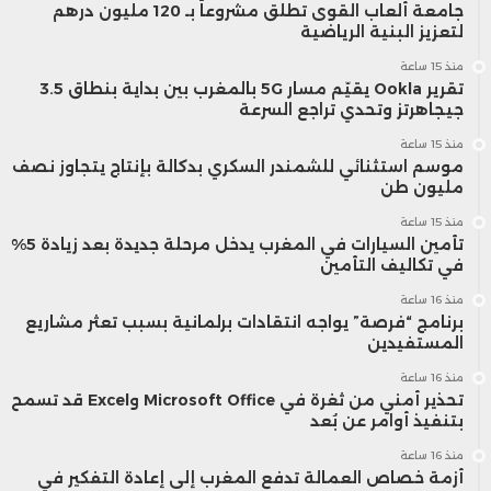
جامعة ألعاب القوى تطلق مشروعاً بـ 120 مليون درهم
لتعزيز البنية الرياضية
منذ 15 ساعة
تقرير Ookla يقيّم مسار 5G بالمغرب بين بداية بنطاق 3.5
جيجاهرتز وتحدي تراجع السرعة
منذ 15 ساعة
موسم استثنائي للشمندر السكري بدكالة بإنتاج يتجاوز نصف
مليون طن
منذ 15 ساعة
تأمين السيارات في المغرب يدخل مرحلة جديدة بعد زيادة 5%
في تكاليف التأمين
منذ 16 ساعة
برنامج “فرصة” يواجه انتقادات برلمانية بسبب تعثر مشاريع
المستفيدين
منذ 16 ساعة
تحذير أمني من ثغرة في Microsoft Office وExcel قد تسمح
بتنفيذ أوامر عن بُعد
منذ 16 ساعة
أزمة خصاص العمالة تدفع المغرب إلى إعادة التفكير في