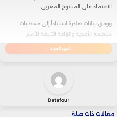
الاعتماد على المنتوج المغربي.
ووفق بيانات صادرة استناداً إلى معطيات
منظمة الأغذية والزراعة التابعة للأمم
المتحدة، فقد بلغ إنتاج المغرب من الفلفل
اظهر المزيد
الأخضر نحو 260 ألف طن خلال سنة 2024،
مسجلاً زيادة تفوق 15% مقارنة بالسنة
السابقة، وهو ما يعكس دينامية متنامية
يعرفها هذا القطاع داخل المنظومة الفلاحية
الوطنية.
Detafour
مقالات ذات صلة
ويعتمد الفلاحون والمنتجون بشكل متزايد