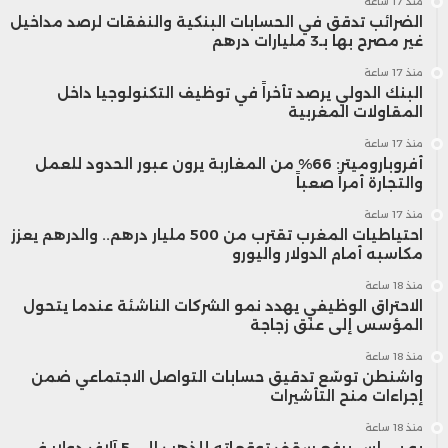
منذ 17 ساعة
الضرائب تدقق في الحسابات البنكية والنفقات لرصد مداخيل
غير مصرح بها بـ3 مليارات درهم
منذ 17 ساعة
البنك الدولي يرصد تأخراً في توظيف التكنولوجيا داخل
المقاولات المغربية
منذ 17 ساعة
أفروباروميتر: 66% من المغاربة يرون عبور الحدود للعمل
والتجارة أمراً صعباً
منذ 17 ساعة
احتياطيات المغرب تقترب من 500 مليار درهم.. والدرهم يعزز
مكاسبه أمام الدولار واليورو
منذ 18 ساعة
الاحتراق الوظيفي يهدد نمو الشركات الناشئة عندما يتحول
المؤسس إلى عنق زجاجة
منذ 18 ساعة
واشنطن توسّع تدقيق حسابات التواصل الاجتماعي ضمن
إجراءات منح التأشيرات
منذ 18 ساعة
يو بي إس يرفع سقف توقعاته للذهب إلى 5 آلاف دولار في