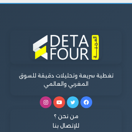
تغطية سريعة وتحليلات دقيقة للسوق
المغربي والعالمي
فيسبوك
تويتر
يوتيوب
انستقرام
من نحن ؟
للإتصال بنا