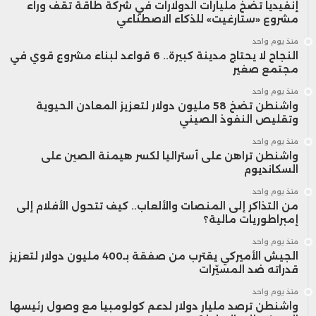
إنفيديا تضخ مليارات الدولارات في شركة طاقة تقف وراء
مشروع «ستارغيت» للذكاء الاصطناعي
منذ يوم واحد
النجاح لا يحتاج مدينة كبيرة.. 6 قواعد لبناء مشروع قوي في
مجتمع صغير
منذ يوم واحد
واشنطن تضخ 58 مليون دولار لتعزيز المعادن الحيوية
وتقليص النفوذ الصيني
منذ يوم واحد
واشنطن تراهن على أستراليا لكسر هيمنة الصين على
السكانديوم
منذ يوم واحد
من التذاكر إلى المنصات والألعاب.. كيف تتحول الأفلام إلى
إمبراطوريات مالية؟
منذ يوم واحد
الجيش الأميركي يقترب من صفقة بـ400 مليون دولار لتعزيز
قدراته ضد المسيّرات
منذ يوم واحد
واشنطن ترصد مليار دولار لدعم كولومبيا مع وصول رئيسها