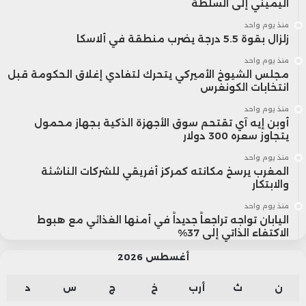
اليميني إلى السلطة
منذ يوم واحد
زلزال بقوة 5.5 درجة يضرب منطقة في ألاسكا
منذ يوم واحد
مجلس الشيوخ الأميركي يتحرك لتفادي إغلاق الحكومة قبل
انتخابات الكونغرس
منذ يوم واحد
أوبن إيه آي تقتحم سوق الأجهزة الذكية بجهاز محمول
يتجاوز سعره 300 دولار
منذ يوم واحد
المغرب يرسخ مكانته كمركز أفريقي للشركات الناشئة
والابتكار
منذ يوم واحد
اليابان تواجه تراجعاً جديداً في أمنها الغذائي مع هبوط
الاكتفاء الذاتي إلى 37%
أغسطس 2026
ن
ث
أرب
خ
ج
س
د