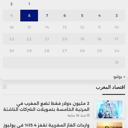
2
1
9
8
7
6
5
4
3
16
15
14
13
12
11
10
23
22
21
20
19
18
17
30
29
28
27
26
25
24
31
« يوليو
اقتصاد المغرب
2 مليون دولار فقط تضع المغرب في
المرتبة الخامسة بتمويلات الشركات الناشئة
منذ 16 ساعة
واردات الغاز المغربية تقفز 15.4% في يوليوز