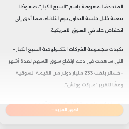
المتحدة، المعروفة باسم “السبع الكبار”، ضغوطًا
بيعية خلال جلسة التداول يوم الثلاثاء، مما أدى إلى
انخفاض حاد في السوق الأمريكية.
تكبدت مجموعة الشركات التكنولوجية السبع الكبار –
التي ساهمت في دعم ارتفاع سوق الأسهم لعدة أشهر
– خسائر بلغت 233 مليار دولار من القيمة السوقية،
وفقًا لتقرير “ماركت ووتش”.
وفي نهاية جلسة التداول، انخفضت أسهم
اظهر المزيد
“مايكروسوفت” و”آبل” و”أمازون” و”ألفابت” و”ميتا
بلاتفورمز” و”تسلا” بنسب تراوحت بين 2.95% و2.85%