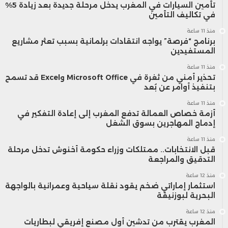
تأمين السيارات في المغرب يدخل مرحلة جديدة بعد زيادة 5%
في تكاليف التأمين
منذ 11 ساعة
برنامج “فرصة” يواجه انتقادات برلمانية بسبب تعثر مشاريع
المستفيدين
منذ 11 ساعة
تحذير أمني من ثغرة في Microsoft Office وExcel قد تسمح
بتنفيذ أوامر عن بُعد
منذ 11 ساعة
أزمة خصاص العمالة تدفع المغرب إلى إعادة التفكير في
إدماج المهاجرين بسوق الشغل
منذ 11 ساعة
قبل الانتخابات.. ممتلكات وزراء حكومة أخنوش تدخل مرحلة
التدقيق والمراجعة
منذ 12 ساعة
استثمار إماراتي ضخم يقود نقلة سياحية وعمرانية بالواجهة
البحرية لبوزنيقة
منذ 12 ساعة
المغرب يقترب من تدشين أول مصنع إفريقي لبطاريات