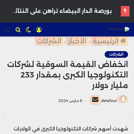
بورصة الدار البيضاء تراهن على النتائج النصف سنوية لاستعادة زخم المستثمرين
تسجيل
الوضع
للبحث
الق
الدخول
المظلم
الرئيسية
الأخبار
الشركات
/
/
الشركات
انخفاض القيمة السوقية لشركات
التكنولوجيا الكبرى بمقدار 233
مليار دولار
أرسل
detafour
6 مارس 2024
بريدا
إلكترونيا
شهدت أسهم شركات التكنولوجيا الكبرى في الولايات