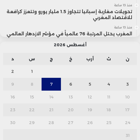
منذ 13 ساعة
تحويلات مغاربة إسبانيا تتجاوز 1.5 مليار يورو وتتعزز كرافعة
للاقتصاد المغربي
منذ 13 ساعة
المغرب يحتل المرتبة 76 عالمياً في مؤشر الازدهار العالمي
أغسطس 2026
ن
ث
أرب
خ
ج
س
د
2
1
9
8
7
6
5
4
3
16
15
14
13
12
11
10
23
22
21
20
19
18
17
30
29
28
27
26
25
24
31