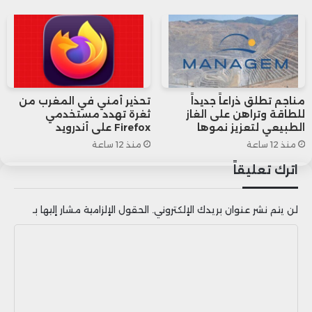
على عجلة من أمرهم لاتخاذ إجراءات وتغييرات في
السياسة النقدية، مع استمرار التضخم في المستويات
التي تفوق الهدف السنوي للبنك المركزي البالغ 2%.
مناجم تطلق ذراعاً جديداً
تحذير أمني في المغرب من
للطاقة وتراهن على الغاز
ثغرة تهدد مستخدمي
الطبيعي لتعزيز نموها
Firefox على أندرويد
منذ 12 ساعة
منذ 12 ساعة
اترك تعليقاً
لن يتم نشر عنوان بريدك الإلكتروني.
الحقول الإلزامية مشار إليها بـ
ا
ل
ت
ع