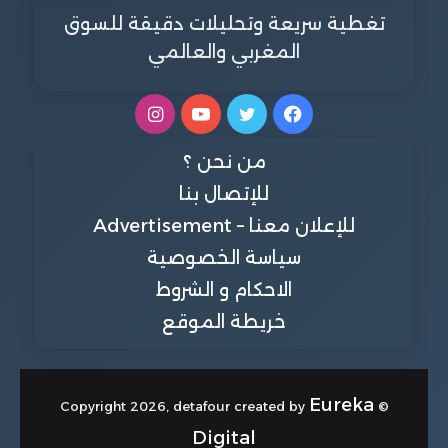
تغطية سريعة وتحليلات دقيقة للسوق
المغربي والعالمي
فيسبوك
تويتر
يوتيوب
انستقرام
من نحن ؟
للإتصال بنا
للإعلان معنا – Advertisement
سياسة الخصوصية
الاحكام و الشروط
خريطة الموقع
Eureka
© Copyright 2026, detafour created by
Digital