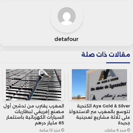
و1.95% و0.5% و1.6% و3.95% على التوالي، في حين
ارتفع سهم “إنفيديا” بنسبة 0.85%.
detafour
علق “بيتر كارديلو”، كبير استراتيجيي السوق في “سبارتان
مقالات ذات صلة
كابيتال سيكيوريتيز”: “نحن نشهد تراجعًا، وسيعتمد
المدى على شهادة جيروم باول غدًا وعلى بيانات
التوظيف في حال كانت أقوى من التوقعات”.
عزز المستثمرون من التراجع عن توقعاتهم بشأن
Aya Gold & Silver الكندية
المغرب يقترب من تدشين أول
التوقيت وحجم خفض الفائدة المحتمل هذا العام، بعد
تتوسع بالمغرب عبر الاستحواذ
مصنع إفريقي لبطاريات
على ثلاثة مشاريع تعدينية
السيارات الكهربائية باستثمار
تصريحات مسؤولي الاحتياطي الفيدرالي بأنهم ليسوا
جديدة
65 مليار درهم
منذ 6 ساعات
منذ 12 ساعة