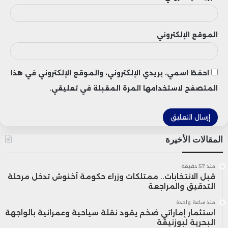
وعلى هامش هذا اللقاء العلمي، جرى توقيع
الموقع الإلكتروني
اتفاقيتين للتعاون، تهم الأولى إطلاق جائزة
وطنية للبحث العلمي في مجال الاستخدام
احفظ اسمي، بريدي الإلكتروني، والموقع الإلكتروني في هذا
الطبي للقنب الهندي، فيما تتعلق الثانية بإحداث
المتصفح لاستخدامها المرة المقبلة في تعليقي.
برنامج تكويني متخصص لفائدة الأطباء
والمهنيين الصحيين، بشراكة مع كلية الطب
المقالات الأخيرة
والصيدلة بالدار البيضاء التابعة لجامعة الحسن
الثاني، بهدف تعزيز كفاءات الأطر الطبية وفق
منذ 57 دقيقة
قبل الانتخابات.. ممتلكات وزراء حكومة أخنوش تدخل مرحلة
التدقيق والمراجعة
المعايير الدولية.
منذ ساعة واحدة
استثمار إماراتي ضخم يقود نقلة سياحية وعمرانية بالواجهة
واختتم المشاركون أشغال هذا اليوم العلمي
البحرية لبوزنيقة