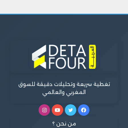
تغطية سريعة وتحليلات دقيقة للسوق
المغربي والعالمي
فيسبوك
تويتر
يوتيوب
انستقرام
من نحن ؟