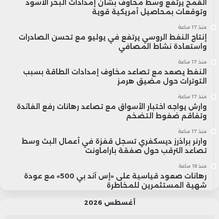
القمح يرتفع وسط مخاوف بشأن إمدادات البحر الأسود
وتوقعات بمحاصيل أمريكية قوية
منذ 17 ساعة
إنتاج النفط الروسي يرتفع في يوليو مع تحسن الصادرات
واستعادة نشاط المصافي
منذ 17 ساعة
النفط يصعد مع تصاعد مخاوف إمدادات الطاقة بسبب
التوترات حول مضيق هرمز
منذ 17 ساعة
وارش يواجه اختبار الأسواق مع تصاعد رهانات رفع الفائدة
وتفاقم ضغوط التضخم
منذ 17 ساعة
وارنر براذرز ديسكفري تسجل قفزة في أعمال البث وسط
تصاعد الترقب حول صفقة باراماونت
منذ 18 ساعة
رهانات صعود قياسية على «إس آند بي 500» مع عودة
شهية المستثمرين للمخاطرة
أغسطس 2026