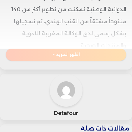
الدوائية الوطنية تمكنت من تطوير أكثر من 140
منتوجاً مشتقاً من القنب الهندي، تم تسجيلها
بشكل رسمي لدى الوكالة المغربية للأدوية
والمنتجات الصحية.
اظهر المزيد
وجاءت تصريحات الكروج خلال فعاليات اليوم
العلمي الأول المخصص للاستعمال العلاجي
للقنب الهندي، المنعقد بمدينة الدار البيضاء،
حيث أوضح أن هذه المنتجات أصبحت متوفرة عبر
Detafour
أكثر من 600 نقطة بيع مرخصة على المستوى
الوطني، ما يعكس تقدماً ملحوظاً في سلسلة
مقالات ذات صلة