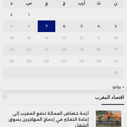
ن
ث
أرب
خ
ج
س
د
2
1
9
8
7
6
5
4
3
16
15
14
13
12
11
10
23
22
21
20
19
18
17
30
29
28
27
26
25
24
31
« يوليو
اقتصاد المغرب
أزمة خصاص العمالة تدفع المغرب إلى
إعادة التفكير في إدماج المهاجرين بسوق
الشغل