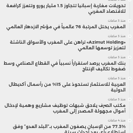
تحويلات مغاربة إسبانيا تتجاوز 1.5 مليار يورو وتتعزز كرافعة
للاقتصاد المغربي
منذ 3 ساعات
المغرب يحتل المرتبة 76 عالمياً في مؤشر الازدهار العالمي
منذ 3 ساعات
«Azimut Holding» تراهن على المغرب والأسواق الناشئة
لتعزيز توسعها العالمي
منذ 3 ساعات
بنك المغرب يرصد استقراراً نسبياً في القطاع الصناعي وسط
ضغوط تكاليف الإنتاج
منذ 3 ساعات
العربية للاستثمار تستحوذ على 15% من رأسمال أكديطال
الدولية
منذ 3 ساعات
مكتب الصرف يلاحق شبهات توظيف مشاريع وهمية لإدخال
أموال مجهولة المصدر إلى المغرب
منذ 4 ساعات
77.3% من الإسبان يصفون المغرب بـ”البلد العدو” وفق
استطلاع رأي بعد أحداث سبتة