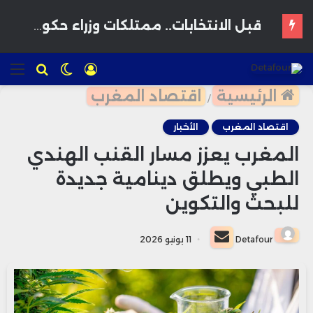
استثمار إماراتي ضخم يقود نقلة سياحية وعمرانية بالواجهة البحرية لبوزنيقة
تسجيل
الوضع
للبحث
الق
الدخول
المظلم
الرئيسية
اقتصاد المغرب
/
اقتصاد المغرب
الأخبار
المغرب يعزز مسار القنب الهندي
الطبي ويطلق دينامية جديدة
للبحث والتكوين
أرسل
Detafour
11 يونيو 2026
بريدا
إلكترونيا