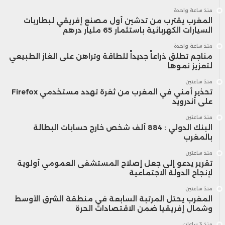
منذ ساعة واحدة
بعدد من التوصيات، أبرزها إعداد لائحة وطنية
المغرب يقترب من تدشين أول مصنع إفريقي لبطاريات
السيارات الكهربائية باستثمار 65 مليار درهم
رسمية لتحديد دواعي الاستعمال الطبي للقنب
منذ ساعة واحدة
الهندي، ووضع بروتوكولات علاجية موحدة،
مناجم تطلق ذراعاً جديداً للطاقة وتراهن على الغاز الطبيعي
لتعزيز نموها
وتشجيع الدراسات السريرية والصيدلانية، إلى جانب
منذ ساعتين
تحذير أمني في المغرب من ثغرة تهدد مستخدمي Firefox
إنشاء قاعدة بيانات وطنية للبحوث العلمية،
على أندرويد
وتعزيز التكوين الأكاديمي والتوعية بالاستخدامات
منذ ساعتين
البنك الدولي : 884 ألف شخص خارج حسابات البطالة
بالمغرب
العلاجية القانونية لهذا النبات.
منذ ساعتين
تقرير يدعو إلى جعل إصلاح المستشفى العمومي أولوية
لإنجاح الدولة الاجتماعية
منذ ساعتين
المغرب يحتل المرتبة السابعة في منطقة الشرق الأوسط
وشمال إفريقيا ضمن الاقتصادات الحرة
منذ 3 ساعات