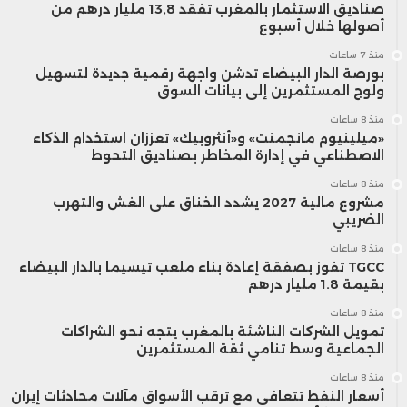
صناديق الاستثمار بالمغرب تفقد 13,8 مليار درهم من
أصولها خلال أسبوع
منذ 7 ساعات
بورصة الدار البيضاء تدشن واجهة رقمية جديدة لتسهيل
ولوج المستثمرين إلى بيانات السوق
منذ 8 ساعات
«ميلينيوم مانجمنت» و«أنثروبيك» تعززان استخدام الذكاء
الاصطناعي في إدارة المخاطر بصناديق التحوط
منذ 8 ساعات
مشروع مالية 2027 يشدد الخناق على الغش والتهرب
الضريبي
منذ 8 ساعات
TGCC تفوز بصفقة إعادة بناء ملعب تيسيما بالدار البيضاء
بقيمة 1.8 مليار درهم
منذ 8 ساعات
تمويل الشركات الناشئة بالمغرب يتجه نحو الشراكات
الجماعية وسط تنامي ثقة المستثمرين
منذ 8 ساعات
أسعار النفط تتعافى مع ترقب الأسواق مآلات محادثات إيران