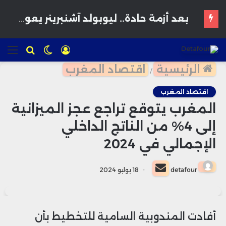
بورصة الدار البيضاء تنهي جلسة الخميس على ارتفاع بدعم من مكاسب المؤشر الرئيسي
تسجيل
الوضع
للبحث
الق
الدخول
المظلم
الرئيسية
اقتصاد المغرب
/
اقتصاد المغرب
المغرب يتوقع تراجع عجز الميزانية
إلى 4% من الناتج الداخلي
الإجمالي في 2024
أرسل
detafour
18 يوليو 2024
بريدا
إلكترونيا
أفادت المندوبية السامية للتخطيط بأن