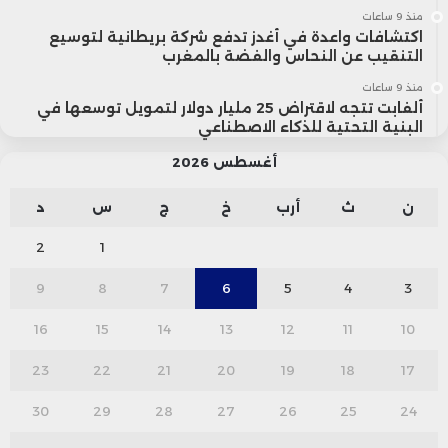
منذ 9 ساعات
اكتشافات واعدة في أغدز تدفع شركة بريطانية لتوسيع
التنقيب عن النحاس والفضة بالمغرب
منذ 9 ساعات
ألفابت تتجه لاقتراض 25 مليار دولار لتمويل توسعها في
البنية التحتية للذكاء الاصطناعي
أغسطس 2026
ن
ث
أرب
خ
ج
س
د
2
1
9
8
7
6
5
4
3
16
15
14
13
12
11
10
23
22
21
20
19
18
17
30
29
28
27
26
25
24