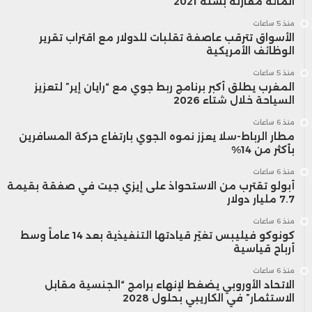
المائة مقارنة بسنة 2021
ارتفاع الدين الإجمالي للخزينة ليصل إلى
منذ 5 ساعات
الأسواق تترقب عاصفة تقلبات للدولار مع اقتراب تقرير
70.3% من الناتج الداخلي الإجمالي في سنة
الوظائف الأمريكية
2024 مقارنة بـ 69.5% في سنة 2023، ما
منذ 5 ساعات
المغرب يطلق أكبر برنامج ربط جوي مع “رايان إير” لتعزيز
يجعله أعلى من المستويات التي سجلت
السياحة خلال شتاء 2026
منذ 6 ساعات
قبل الأزمة الصحية.
مطار الرباط-سلا يعزز نموه الجوي بارتفاع حركة المسافرين
بأكثر من 14%
ومن المتوقع أن يمثل الدين الداخلي
منذ 6 ساعات
أبولو تقترب من الاستحواذ على إيزي جيت في صفقة بقيمة
للخزينة حوالي 52.7% من الناتج الداخلي
7.7 مليار دولار
منذ 6 ساعات
الإجمالي في سنة 2024، بينما سيبلغ الدين
كونوكو فيليبس تغيّر قيادتها التنفيذية بعد 14 عاماً وسط
أرباح قياسية
الخارجي للخزينة حوالي 17.6% من الناتج
منذ 6 ساعات
الداخلي الإجمالي، مما يشكل 25.1% من
الاتحاد الأوروبي يضغط لإنهاء برامج “الجنسية مقابل
الاستثمار” في الكاريبي بحلول 2028
الدين الإجمالي للخزينة، وهذه النسب