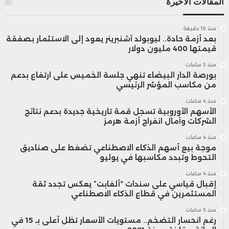
المقالات الأخيرة
وبالنسبة لنفقات الاستثمار، من المتوقع أن
منذ 19 دقيقة
بعد أزمة حادة.. ليوبولد آشنبرينر يعود إلى الاستثمار بصفقة
تنخفض حصتها من 7.6% من الناتج
قيمتها 400 مليون دولار
الداخلي الإجمالي في سنة 2023 إلى 6.9%
منذ 3 ساعات
بورصة الدار البيضاء تنهي جلسة الخميس على ارتفاع بدعم
في سنة 2024، مما يؤدي إلى تقليص
من مكاسب المؤشر الرئيسي
منذ 4 ساعات
النفقات الإجمالية من 27.6% من الناتج
الأسهم الأوروبية تسجل قمة تاريخية جديدة بدعم نتائج
الشركات وآمال انفراج أزمة هرمز
الداخلي الإجمالي في سنة 2023 إلى 26.9%
منذ 4 ساعات
في سنة 2024.
موجة بيع أسهم الذكاء الاصطناعي تضغط على صناديق
التحوط وتبدد مكاسبها في يوليو
منذ 4 ساعات
ونتيجة لذلك، ستلجأ الخزينة إلى الاقتراض
إقبال قياسي على سندات “ألفابت” يعكس تجدد ثقة
المستثمرين في قطاع الذكاء الاصطناعي
وتعبئة مصادر التمويل الداخلية والخارجية
منذ 5 ساعات
لتغطية احتياجاتها. ومن المتوقع أن يستمر
رغم انحسار التضخم.. مستويات الأسعار تظل أعلى بـ 15 في