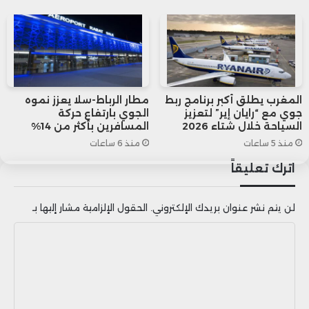
مقارنة بـ 2.8% كمتوسط سنوي خلال العقد
الماضي.
وفي سياق آخر، شهدت سنة 2024 بدء
الإصلاح التدريجي لنظام دعم غاز البوتان،
المغرب يطلق أكبر برنامج ربط
مطار الرباط-سلا يعزز نموه
جوي مع “رايان إير” لتعزيز
الجوي بارتفاع حركة
بهدف تعبئة موارد مالية لتمويل برنامج
السياحة خلال شتاء 2026
المسافرين بأكثر من 14%
منذ 5 ساعات
منذ 6 ساعات
المساعدة الاجتماعية المباشرة. ومن
اترك تعليقاً
المتوقع أن تنخفض نفقات المقاصة من
لن يتم نشر عنوان بريدك الإلكتروني.
الحقول الإلزامية مشار إليها بـ
2% من الناتج الداخلي الإجمالي في سنة
ا
2023 إلى حوالي 1.1% في سنة 2024، بفضل
ل
الانخفاض المتوقع في أسعار الغاز العالمية.
ت
ع