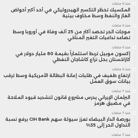
منذ 6 ساعات
المكسيك تحظر التكسير الهيدروليكي في أحد أكبر أحواض
تتماشى مع نطاق المحفظة المرجعية.
الغاز والنفط وسط مخاوف بيئية
منذ 6 ساعات
وسيستمر تفاقم الدين الخارجي المضمون
موجات الحر تحصد أكثر من 25 ألف وفاة في أوروبا وسط
تصاعد تداعيات التغير المناخي
من طرف الدولة في سنة 2024، نتيجة لجوء
منذ 6 ساعات
إكسون موبيل تربط استثماراً بقيمة 80 مليار دولار في
مجموعة المكتب الشريف للفوسفاط إلى
كازاخستان بحل نزاع كاشاجان النفطي
الاقتراض من أسواق السندات الدولية بقيمة
منذ 6 ساعات
ارتفاع طفيف في طلبات إعانة البطالة الأمريكية وسط ترقب
2 مليار دولار في أبريل الماضي. وبذلك،
بيانات سوق العمل
منذ 7 ساعات
سيرتفع الدين العمومي الإجمالي ليصل إلى
البرلمان الإيراني يدرس مشروع قانون لتشديد قيود الملاحة
في مضيق هرمز
حوالي 83.1% من الناتج الداخلي الإجمالي
منذ 7 ساعات
في سنة 2024 مقارنة بـ 82.5% في سنة
بورصة الدار البيضاء تعزز سيولة سهم CIH Bank برفع نسبة
التداول الحر إلى 35%
2023.
منذ 7 ساعات