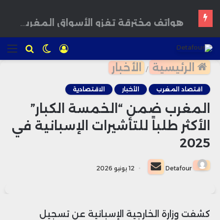
هواتف مخترقة تغزو الأسواق المغربية بأسعار مغرية وتحذيرات من برمجيات تجسس
تسجيل
الوضع
للبحث
الق
الدخول
المظلم
الرئيسية
الأخبار
/
اقتصاد المغرب
الأخبار
الاقتصادية
المغرب ضمن “الخمسة الكبار”
الأكثر طلباً للتأشيرات الإسبانية في
2025
أرسل
Detafour
12 يونيو 2026
بريدا
إلكترونيا
كشفت وزارة الخارجية الإسبانية عن تسجيل