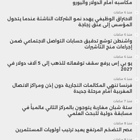
مكاسبه أمام الدولار واليورو
وفاة.
منذ 6 ساعات
الاحتراق الوظيفي يهدد نمو الشركات الناشئة عندما يتحول
المؤسس إلى عنق زجاجة
وأشار التقرير أيضاً إلى متابعة أوضاع 1016 مواطناً
منذ 6 ساعات
واشنطن توسّع تدقيق حسابات التواصل الاجتماعي ضمن
إسبانياً موقوفاً أو معتقلاً في الخارج، حيث جاءت
إجراءات منح التأشيرات
منذ 6 ساعات
فرنسا وألمانيا والمغرب ضمن الدول التي تضم
يو بي إس يرفع سقف توقعاته للذهب إلى 5 آلاف دولار في
2027
أكبر عدد من الحالات المسجلة.
منذ 6 ساعات
فرنسا تنهي المكالمات التجارية دون إذن ومراكز الاتصال
المغربية أمام مرحلة جديدة
وفي إطار تدخلاتها الاستعجالية، تعاملت
منذ 7 ساعات
القنصليات الإسبانية مع أكثر من 9000 حالة
ستة شبان مغاربة يتوجون بالمركز الثاني عالمياً في
مسابقة دولية للبحث العلمي
طارئة فردية وجماعية، كما تلقت نحو 150 ألف
منذ 8 ساعات
عصر التضخم المرتفع يعيد ترتيب أولويات المستثمرين
مكالمة هاتفية مرتبطة بطلبات المساعدة خلال
منذ 8 ساعات