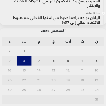
المغرب يرسخ مكانته كمركز أفريقي للشركات الناشئة
والابتكار
منذ 17 ساعة
اليابان تواجه تراجعاً جديداً في أمنها الغذائي مع هبوط
الاكتفاء الذاتي إلى 37%
أغسطس 2026
ن
ث
أرب
خ
ج
س
د
2
1
9
8
7
6
5
4
3
16
15
14
13
12
11
10
23
22
21
20
19
18
17
30
29
28
27
26
25
24
31