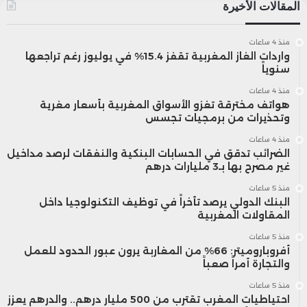
المقالات الأخيرة
ومنذ دخول القانون حيز التنفيذ في أكتوبر 2022
منذ 4 ساعات
واردات الغاز المغربية تقفز 15.4% في يوليوز رغم تراجعها
وحتى نهاية دجنبر 2025، تلقت القنصليات
سنوياً
الإسبانية أكثر من 1,117,805 طلباً للحصول على
منذ 4 ساعات
هواتف مخترقة تغزو الأسواق المغربية بأسعار مغرية
وتحذيرات من برمجيات تجسس
الجنسية، تمت الموافقة على ما يزيد عن 510
منذ 4 ساعات
آلاف منها، فيما تم تسجيل أكثر من 272 ألف
الضرائب تدقق في الحسابات البنكية والنفقات لرصد مداخيل
غير مصرح بها بـ3 مليارات درهم
طلب بشكل نهائي.
منذ 5 ساعات
البنك الدولي يرصد تأخراً في توظيف التكنولوجيا داخل
المقاولات المغربية
كما أصدرت المصالح القنصلية خلال السنة
منذ 5 ساعات
الماضية أكثر من 390 ألف جواز سفر، وسجلت
أفروباروميتر: 66% من المغاربة يرون عبور الحدود للعمل
والتجارة أمراً صعباً
233,288 واقعة في السجل المدني، تشمل أكثر
منذ 5 ساعات
احتياطيات المغرب تقترب من 500 مليار درهم.. والدرهم يعزز
من 181 ألف ولادة و46 ألف حالة زواج و5434 حالة