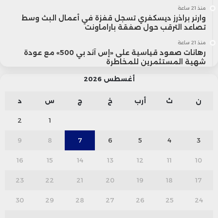
منذ 21 ساعة
وارنر براذرز ديسكفري تسجل قفزة في أعمال البث وسط
تصاعد الترقب حول صفقة باراماونت
منذ 21 ساعة
رهانات صعود قياسية على «إس آند بي 500» مع عودة
شهية المستثمرين للمخاطرة
أغسطس 2026
ن
ث
أرب
خ
ج
س
د
2
1
9
8
7
6
5
4
3
16
15
14
13
12
11
10
23
22
21
20
19
18
17
30
29
28
27
26
25
24