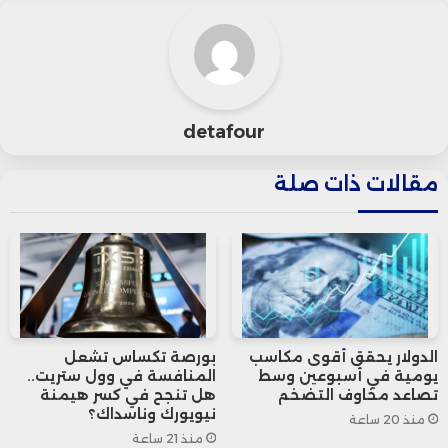
الأخيرة، وهو ما أكده “نيتيش شاه” محلل
استراتيجيات أسواق السلع الأساسية في
“ويزدوم تري كومودتي” في تعقيب لوكالة
detafour
“رويترز”.
مقالات ذات صلة
وقال “نيتيش شاه” إنه يعتقد أن بنك الشعب
الصيني يرغب في رفع احتياطيه من الذهب،
لكنه يتنظر وصول السعر لنقطة ملائمة
تُشجعه على ذلك.
الدولار يحقق أقوى مكاسب
بورصة تكساس تشعل
يومية في أسبوعين وسط
المنافسة في وول ستريت..
ويتماشى نهج المركزي الصيني مع تقديرات
تصاعد مخاوف التضخم
هل تنجح في كسر هيمنة
نيويورك وناسداك؟
منذ 20 ساعة
مجلس الذهب العالمي بأن المصارف
منذ 21 ساعة