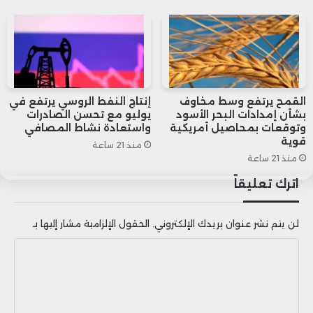
المركزية سوف تُقلص مشترياتها خلال عام
2024 مقارنة بمستويات العام الماضي،
لكنها سوف تظل أعلى من وتيرة الشراء في
فترة ما قبل سنة 2022.
القمح يرتفع وسط مخاوف
إنتاج النفط الروسي يرتفع في
بشأن إمدادات البحر الأسود
يوليو مع تحسن الصادرات
وتوقعات بمحاصيل أمريكية
واستعادة نشاط المصافي
قوية
وظل المركزي الصيني يشتري الذهب على
منذ 21 ساعة
منذ 21 ساعة
مدار 18 شهراً متتالياً حتى مايو الماضي قبل
اترك تعليقاً
أن يتوقف عن الشراء منذ ذلك الحين.
لن يتم نشر عنوان بريدك الإلكتروني.
الحقول الإلزامية مشار إليها بـ
ا
ل
ت
ع