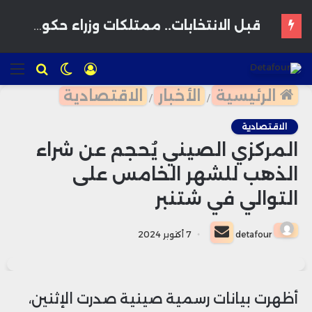
قبل الانتخابات.. ممتلكات وزراء حكومة أخنوش تدخل مرحلة التدقيق والمراجعة
تسجيل
الوضع
للبحث
الق
الدخول
المظلم
الرئيسية
الأخبار
الاقتصادية
/
/
الاقتصادية
المركزي الصيني يُحجم عن شراء
الذهب للشهر الخامس على
التوالي في شتنبر
أرسل
detafour
7 أكتوبر 2024
بريدا
إلكترونيا
أظهرت بيانات رسمية صينية صدرت الإثنين،