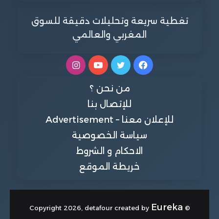
تغطية سريعة وتحليلات دقيقة للسوق
المغربي والعالمي
فيسبوك
تويتر
يوتيوب
انستقرام
من نحن ؟
للإتصال بنا
للإعلان معنا – Advertisement
سياسة الخصوصية
الاحكام و الشروط
خريطة الموقع
Eureka
© Copyright 2026, detafour created by