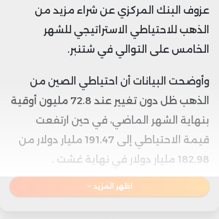
عزوف البنك المركزي عن شراء مزيد من
الذهب للاحتياطي الاستراتيجي للشهر
الخامس على التوالي في شتنبر.
وأوضحت البيانات أن احتياطي الصين من
الذهب ظل دون تغيير عند 72.8 مليون أوقية
بنهاية الشهر الماضي، في حين ارتفعت
قيمة الاحتياطي إلى 191.47 مليار دولار من
182.98 مليار دولار في نهاية غشت .
اظهر المزيد
الأمر الذي يرجح توقف بكين عن الشراء بسبب
زيادة سعر المعدن النفيس في الآونة