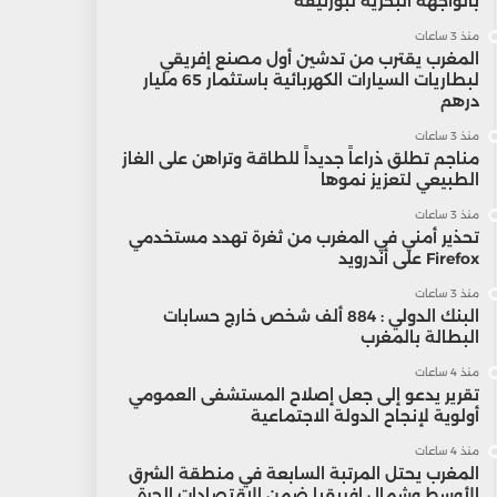
بالواجهة البحرية لبوزنيقة
منذ 3 ساعات
المغرب يقترب من تدشين أول مصنع إفريقي
لبطاريات السيارات الكهربائية باستثمار 65 مليار
درهم
منذ 3 ساعات
مناجم تطلق ذراعاً جديداً للطاقة وتراهن على الغاز
الطبيعي لتعزيز نموها
منذ 3 ساعات
تحذير أمني في المغرب من ثغرة تهدد مستخدمي
Firefox على أندرويد
منذ 3 ساعات
البنك الدولي : 884 ألف شخص خارج حسابات
البطالة بالمغرب
منذ 4 ساعات
تقرير يدعو إلى جعل إصلاح المستشفى العمومي
أولوية لإنجاح الدولة الاجتماعية
منذ 4 ساعات
المغرب يحتل المرتبة السابعة في منطقة الشرق
الأوسط وشمال إفريقيا ضمن الاقتصادات الحرة