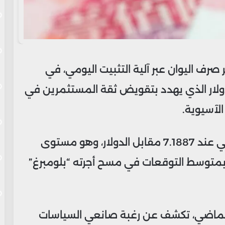
ف اليوان عبر آلية التثبيت اليومي، في
لدولار الذي يهدد بتقويض ثقة المستثمرين في
الآسيوية.
حدد بنك الشعب الصيني السعر المرجعي عند 7.1887 مقابل الدولار، وهو مستوى
س مقارنةً بمتوسط التوقعات في مسح أجرته “بلومبرغ”
يل الماضي، تكشف عن رغبة صانعي السياسات