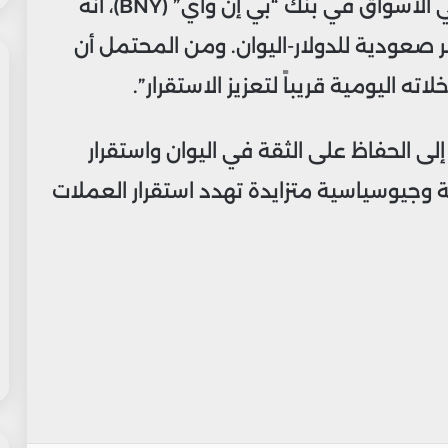
وأوضح وي خوند تشونغ، كبير استراتيجيي الأسواق في بنك “بي إن واي” (BNY)، أنه
طر صعودية للدولار-اليوان. ومن المحتمل أن
ه اليومية قريباً لتعزيز الاستقرار”.
 الحفاظ على الثقة في اليوان واستقرار
وجيوسياسية متزايدة تهدد استقرار العملات