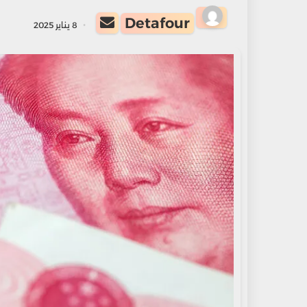
أرسل
Detafour
8 يناير 2025
بريدا
إلكترونيا