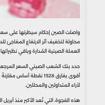
واصلت الصين إحكام سيطرتها على سعر صر
محاولة لتخفيف أثر الارتفاع المفاجئ ل
العملة الصينية المُدارة وباقي نظيراتها 
أقوى بفارق 1528 نقطة أسا
لآراء المتداولين والمحللين.
هذه الفجوة، التي تُعد الأكبر منذ أبر