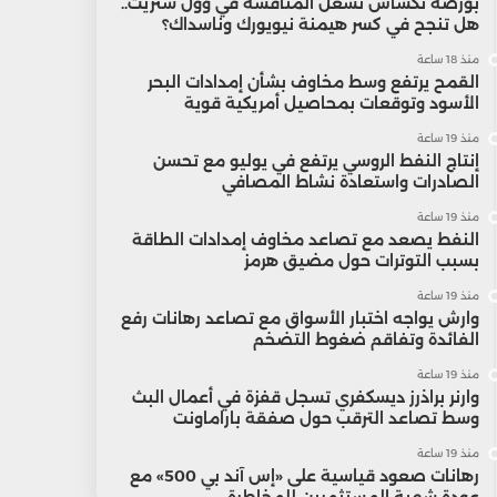
بورصة تكساس تشعل المنافسة في وول ستريت..
هل تنجح في كسر هيمنة نيويورك وناسداك؟
منذ 18 ساعة
القمح يرتفع وسط مخاوف بشأن إمدادات البحر
الأسود وتوقعات بمحاصيل أمريكية قوية
منذ 19 ساعة
إنتاج النفط الروسي يرتفع في يوليو مع تحسن
الصادرات واستعادة نشاط المصافي
منذ 19 ساعة
النفط يصعد مع تصاعد مخاوف إمدادات الطاقة
بسبب التوترات حول مضيق هرمز
منذ 19 ساعة
وارش يواجه اختبار الأسواق مع تصاعد رهانات رفع
الفائدة وتفاقم ضغوط التضخم
منذ 19 ساعة
وارنر براذرز ديسكفري تسجل قفزة في أعمال البث
وسط تصاعد الترقب حول صفقة باراماونت
منذ 19 ساعة
رهانات صعود قياسية على «إس آند بي 500» مع