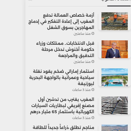
أزمة خصاص العمالة تدفع
المغرب إلى إعادة التفكير في إدماج
المهاجرين بسوق الشغل
منذ ساعتين
قبل الانتخابات.. ممتلكات وزراء
حكومة أخنوش تدخل مرحلة
التدقيق والمراجعة
منذ ساعتين
استثمار إماراتي ضخم يقود نقلة
سياحية وعمرانية بالواجهة البحرية
لبوزنيقة
منذ 3 ساعات
المغرب يقترب من تدشين أول
مصنع إفريقي لبطاريات السيارات
الكهربائية باستثمار 65 مليار درهم
منذ 3 ساعات
مناجم تطلق ذراعاً جديداً للطاقة