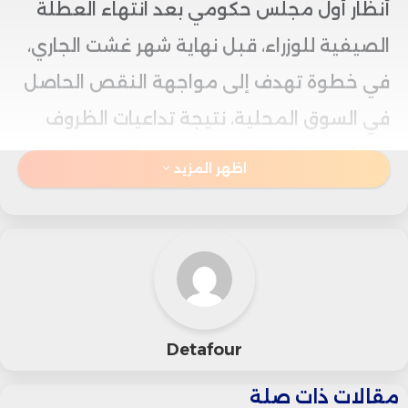
أنظار أول مجلس حكومي بعد انتهاء العطلة
الصيفية للوزراء، قبل نهاية شهر غشت الجاري،
في خطوة تهدف إلى مواجهة النقص الحاصل
في السوق المحلية، نتيجة تداعيات الظروف
المناخية القاسية التي شهدتها البلاد في
اظهر المزيد
السنوات الأخيرة، والتي أثرت سلباً على الثروة
الحيوانية.
وكان المستوردون قد أعلنوا في وقت سابق
استنفاد الحصة المقررة سابقاً والمحددة في
Detafour
150 ألف رأس، مرجحين توقف عمليات الاستيراد
مقالات ذات صلة
خلال الأسابيع المقبلة، في انتظار قرار حكومي