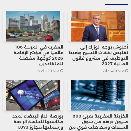
يضمن استمرار تزويد الأسواق باللحوم الحمراء.
أخنوش يوجه الوزراء إلى
المغرب في المرتبة 106
تقليص نفقات التسيير وضبط
عالمياً في مؤشر الإقامة
التوظيف في مشروع قانون
2026 كوجهة مفضلة
المالية 2027
للمتقاعدين
منذ 9 ساعات
منذ 10 ساعات
الخزينة المغربية تعبئ 800
بورصة الدار البيضاء تمدد
مليون درهم من سوق
مكاسبها للجلسة الرابعة
السندات وسط طلب قوي من
ورسملتها تتجاوز 1.073