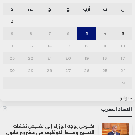
ن
ث
أرب
خ
ج
س
د
2
1
9
8
7
6
5
4
3
16
15
14
13
12
11
10
23
22
21
20
19
18
17
30
29
28
27
26
25
24
31
« يوليو
اقتصاد المغرب
أخنوش يوجه الوزراء إلى تقليص نفقات
التسيير وضبط التوظيف في مشروع قانون