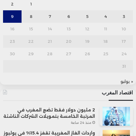
2
1
9
8
7
6
5
4
3
16
15
14
13
12
11
10
23
22
21
20
19
18
17
30
29
28
27
26
25
24
31
« يوليو
اقتصاد المغرب
2 مليون دولار فقط تضع المغرب في
المرتبة الخامسة بتمويلات الشركات الناشئة
منذ 24 ساعة
واردات الغاز المغربية تقفز 15.4% في يوليوز