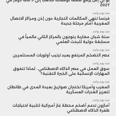
2027
ومالياً، تراجعت أسهم كبرى شركات الطيران
منذ يوم واحد
فرنسا تنهي المكالمات التجارية دون إذن ومراكز الاتصال
الأمريكية بشكل ملحوظ خلال الفترة الممتدة
المغربية أمام مرحلة جديدة
من 12 إلى 17 يونيو، حيث خسر سهم “جيت بلو”
منذ يوم واحد
ستة شبان مغاربة يتوجون بالمركز الثاني عالمياً في
مسابقة دولية للبحث العلمي
11.2%، و”يونايتد إيرلاينز” 4.85%، في حين
منذ يوم واحد
انخفض سهم “دلتا” 3.2% و”أمريكان إيرلاينز”
عصر التضخم المرتفع يعيد ترتيب أولويات المستثمرين
3.1%.
منذ يوم واحد
سوق العمل في عصر الذكاء الاصطناعي.. لماذا تتفوق
المهارات الإنسانية على الخبرة التقنية؟
في ظل هذه التطورات، تجد شركات الطيران
منذ يوم واحد
المغرب وأمريكا تختبران صواريخ بعيدة المدى في طانطان
نفسها أمام واقع جديد يتطلب تخطيطًا أكثر
لتعزيز القدرات العسكرية
مرونة وتكلفة، في انتظار عودة الاستقرار إلى
منذ يوم واحد
أمازون تدعم أضخم محطة غاز أميركية لتلبية احتياجات
طفرة الذكاء الاصطناعي
واحد من أهم المعابر الجوية في العالم.