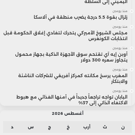
اليميني إلى السلطة
منذ يومين
زلزال بقوة 5.5 درجة يضرب منطقة في ألاسكا
منذ يومين
مجلس الشيوخ الأميركي يتحرك لتفادي إغلاق الحكومة قبل
انتخابات الكونغرس
منذ يومين
أوبن إيه آي تقتحم سوق الأجهزة الذكية بجهاز محمول
يتجاوز سعره 300 دولار
منذ يومين
المغرب يرسخ مكانته كمركز أفريقي للشركات الناشئة
والابتكار
منذ يومين
اليابان تواجه تراجعاً جديداً في أمنها الغذائي مع هبوط
الاكتفاء الذاتي إلى 37%
أغسطس 2026
ن
ث
أرب
خ
ج
س
د