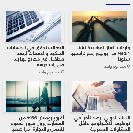
“عالية الخطورة” من قبل وكالة سلامة الطيران
الأوروبية وإدارة الطيران الأمريكية.
اضطرت شركات طيران عالمية، مثل “إير فرانس-
واردات الغاز المغربية تقفز
الضرائب تدقق في الحسابات
كيه إل إم”، “لوفتهانزا”، و”ويز إير”، إلى تعليق
15.4% في يوليوز رغم تراجعها
البنكية والنفقات لرصد
سنوياً
مداخيل غير مصرح بها بـ3
رحلاتها أو استخدام مسارات طويلة ومرهقة
مليارات درهم
منذ يوم واحد
منذ يوم واحد
عبر طرق غير معتادة، مما زاد من نفقاتها
التشغيلية بشكل كبير.
وتُعد شركات الطيران في الشرق الأوسط، مثل
الخطوط الجوية القطرية وطيران الإمارات، من
البنك الدولي يرصد تأخراً في
أفروباروميتر: 66% من
توظيف التكنولوجيا داخل
المغاربة يرون عبور الحدود
المقاولات المغربية
للعمل والتجارة أمراً صعباً
بين الأكثر تضررًا، نظرًا لاعتمادها الكثيف على