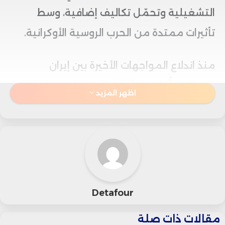
التشغيلية وتحمّل تكاليف إضافية، وسط
تأثيرات ممتدة من الحرب الروسية الأوكرانية.
منذ اندلاع المواجهات الأخيرة بين إيران
وإسرائيل، أُغلقت الأجواء فوق كل من إيران
اظهر المزيد
والعراق وسوريا، ما أدى إلى إلغاء أو تحويل
أكثر من 3000 رحلة جوية يوميًا في المنطقة.
ونتيجة لذلك، اعتمدت العديد من شركات
الطيران طرقًا بديلة عبر أجواء السعودية ومصر،
Detafour
في حين أبقت الأردن ولبنان مجالهما الجوي
مقالات ذات صلة
مفتوحًا، رغم تصنيف المنطقتين كمناطق