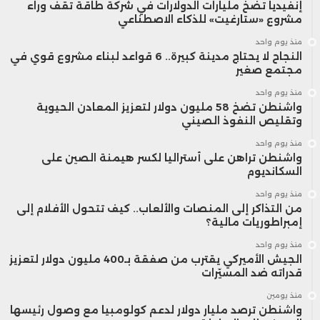
إنفيديا تضخ مليارات الدولارات في شركة طاقة تقف وراء
مشروع «ستارغيت» للذكاء الاصطناعي
منذ يوم واحد
النجاح لا يحتاج مدينة كبيرة.. 6 قواعد لبناء مشروع قوي في
مجتمع صغير
منذ يوم واحد
واشنطن تضخ 58 مليون دولار لتعزيز المعادن الحيوية
وتقليص النفوذ الصيني
منذ يوم واحد
واشنطن تراهن على أستراليا لكسر هيمنة الصين على
السكانديوم
منذ يوم واحد
من التذاكر إلى المنصات والألعاب.. كيف تتحول الأفلام إلى
إمبراطوريات مالية؟
منذ يوم واحد
الجيش الأميركي يقترب من صفقة بـ400 مليون دولار لتعزيز
قدراته ضد المسيّرات
منذ يومين
واشنطن ترصد مليار دولار لدعم كولومبيا مع وصول رئيسها