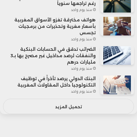
رغم تراجعها سنوياً
منذ يوم واحد
هواتف مخترقة تغزو الأسواق المغربية
بأسعار مغرية وتحذيرات من برمجيات
تجسس
منذ يوم واحد
الضرائب تدقق في الحسابات البنكية
والنفقات لرصد مداخيل غير مصرح بها بـ3
مليارات درهم
منذ يوم واحد
البنك الدولي يرصد تأخراً في توظيف
التكنولوجيا داخل المقاولات المغربية
منذ يوم واحد
تحميل المزيد