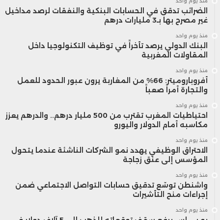
منذ يوم واحد
بشكل فوري، فإن استمرار إعادة توجيه الرحلات
الضرائب تدقق في الحسابات البنكية والنفقات لرصد مداخيل
غير مصرح بها بـ3 مليارات درهم
بعيدًا عن مناطق النزاع سيزيد الضغط على
منذ يوم واحد
البنك الدولي يرصد تأخراً في توظيف التكنولوجيا داخل
ميزانيات الشركات.
المقاولات المغربية
منذ يوم واحد
بعض الشركات قد تختار تحمل العبء للحفاظ
أفروباروميتر: 66% من المغاربة يرون عبور الحدود للعمل
والتجارة أمراً صعباً
على تنافسيتها، بينما قد تلجأ أخرى إلى تمريره
منذ يوم واحد
احتياطيات المغرب تقترب من 500 مليار درهم.. والدرهم يعزز
للمستهلك عبر رفع الأسعار.
مكاسبه أمام الدولار واليورو
منذ يوم واحد
الاحتراق الوظيفي يهدد نمو الشركات الناشئة عندما يتحول
أعربت شركة “لوفتهانزا” عن مخاوفها من
المؤسس إلى عنق زجاجة
احتمال الاضطرار إلى التوقف للتزود بالوقود أو
منذ يوم واحد
واشنطن توسّع تدقيق حسابات التواصل الاجتماعي ضمن
تبديل الطواقم في حال امتدت مناطق الحظر
إجراءات منح التأشيرات
الجوي، ما قد يؤدي إلى مزيد من التعقيدات.
منذ يوم واحد
يو بي إس يرفع سقف توقعاته للذهب إلى 5 آلاف دولار في