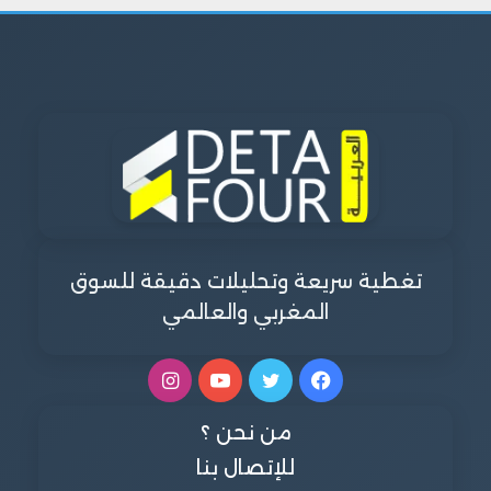
تغطية سريعة وتحليلات دقيقة للسوق
المغربي والعالمي
فيسبوك
تويتر
يوتيوب
انستقرام
من نحن ؟
للإتصال بنا