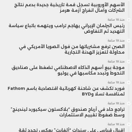
الأسهم الأوروبية تسجل قمة تاريخية جديدة بدعم نتائج
الشركات وآمال انفراج أزمة هرمز
منذ 18 ساعة
رئيس البرلمان الإيراني يهاجم ترامب ويتهمه باتباع سياسة
التهديد ثم التفاوض
منذ 18 ساعة
الصين ترفع مشترياتها من فول الصويا الأمريكي في
محاولة لتعزيز الهدنة التجارية
منذ 18 ساعة
موجة بيع أسهم الذكاء الاصطناعي تضغط على صناديق
التحوط وتبدد مكاسبها في يوليو
منذ 18 ساعة
فورد تكشف عن شاحنة كهربائية اقتصادية باسم Fathom
لمنافسة تسلا وBYD
منذ 18 ساعة
تراجع حاد في أرباح صندوق “بلاكستون سيكيورد ليندينج”
وسط ضغوط تقييم الاستثمارات
منذ 18 ساعة
إقبال قياسي على سندات “ألفابت” يعكس تجدد ثقة