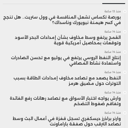
منذ 13 ساعة
بورصة تكساس تشعل المنافسة في وول ستريت.. هل تنجح
في كسر هيمنة نيويورك وناسداك؟
منذ 14 ساعة
القمح يرتفع وسط مخاوف بشأن إمدادات البحر الأسود
وتوقعات بمحاصيل أمريكية قوية
منذ 14 ساعة
إنتاج النفط الروسي يرتفع في يوليو مع تحسن الصادرات
واستعادة نشاط المصافي
منذ 14 ساعة
النفط يصعد مع تصاعد مخاوف إمدادات الطاقة بسبب
التوترات حول مضيق هرمز
منذ 14 ساعة
وارش يواجه اختبار الأسواق مع تصاعد رهانات رفع الفائدة
وتفاقم ضغوط التضخم
منذ 14 ساعة
وارنر براذرز ديسكفري تسجل قفزة في أعمال البث وسط
تصاعد الترقب حول صفقة باراماونت