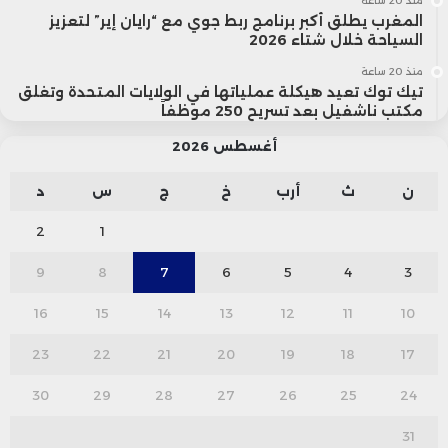
منذ 20 ساعة
المغرب يطلق أكبر برنامج ربط جوي مع “رايان إير” لتعزيز
السياحة خلال شتاء 2026
منذ 20 ساعة
تيك توك تعيد هيكلة عملياتها في الولايات المتحدة وتغلق
مكتب ناشفيل بعد تسريح 250 موظفاً
أغسطس 2026
ن
ث
أرب
خ
ج
س
د
2
1
9
8
7
6
5
4
3
16
15
14
13
12
11
10
23
22
21
20
19
18
17
30
29
28
27
26
25
24
31