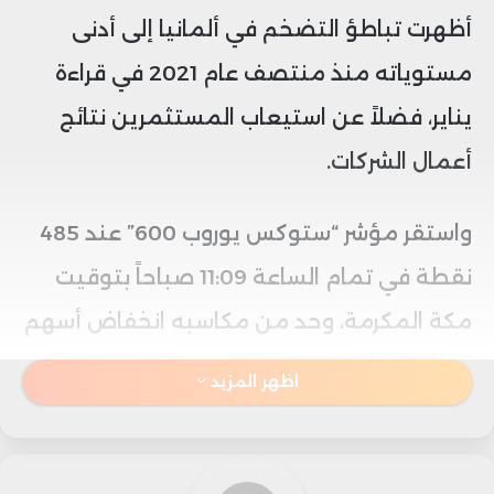
أظهرت تباطؤ التضخم في ألمانيا إلى أدنى
مستوياته منذ منتصف عام 2021 في قراءة
يناير، فضلاً عن استيعاب المستثمرين نتائج
أعمال الشركات.
واستقر مؤشر “ستوكس يوروب 600” عند 485
نقطة في تمام الساعة 11:09 صباحاً بتوقيت
مكة المكرمة، وحد من مكاسبه انخفاض أسهم
قطاع المرافق 0.7%.
اظهر المزيد
واستقر مؤشر “فوتسي” البريطاني عند 7602
نقطة، في حين ارتفع “داكس” الألماني بنسبة