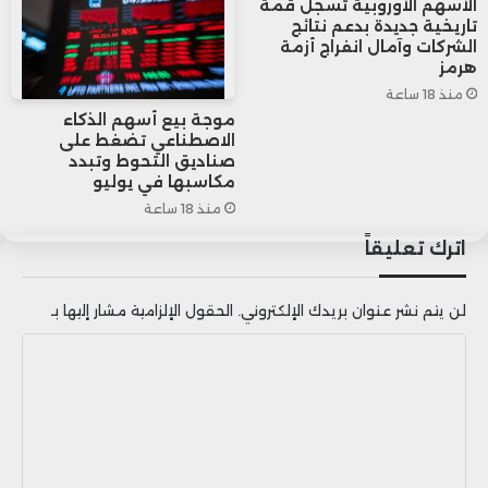
الأسهم الأوروبية تسجل قمة
تاريخية جديدة بدعم نتائج
الاقتصاديين لدى البنك المركزي الأوروبي خلال
الشركات وآمال انفراج أزمة
هرمز
حدث في واشنطن أمس، إن البيانات الواردة
منذ 18 ساعة
تشير إلى احتمال أن التضخم يتباطأ على نحو
موجة بيع أسهم الذكاء
الاصطناعي تضغط على
صناديق التحوط وتبدد
أسرع في المدى القريب، أكثر مما كان متوقعاً
مكاسبها في يوليو
في السابق.
منذ 18 ساعة
اترك تعليقاً
وأضاف أن صناع السياسة النقدية في أوروبا
لن يتم نشر عنوان بريدك الإلكتروني.
الحقول الإلزامية مشار إليها بـ
بحاجة إلى التعمق في عملية انخفاض
ا
التضخم قبل أن يشعروا بالثقة الكافية بشأن
ل
وصول التضخم إلى المستوى المستهدف في
ت
ع
الوقت المناسب، والاستقرار عنده بشكل
ل