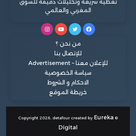
تغطية سريعة وتحليلات دقيقة للسوق
المغربي والعالمي
فيسبوك
تويتر
يوتيوب
انستقرام
من نحن ؟
للإتصال بنا
للإعلان معنا – Advertisement
سياسة الخصوصية
الاحكام و الشروط
خريطة الموقع
Eureka
© Copyright 2026, detafour created by
Digital