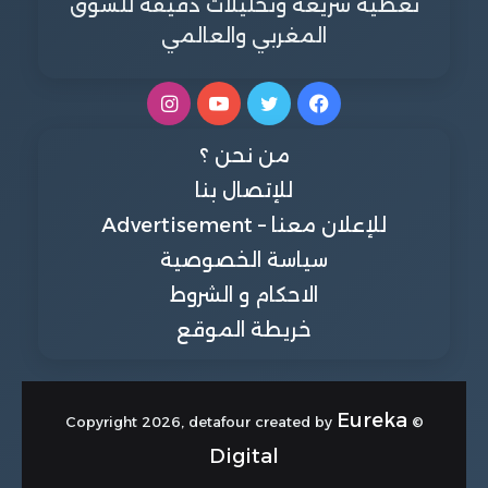
تغطية سريعة وتحليلات دقيقة للسوق
المغربي والعالمي
فيسبوك
تويتر
يوتيوب
انستقرام
من نحن ؟
للإتصال بنا
للإعلان معنا – Advertisement
سياسة الخصوصية
الاحكام و الشروط
خريطة الموقع
Eureka
© Copyright 2026, detafour created by
Digital