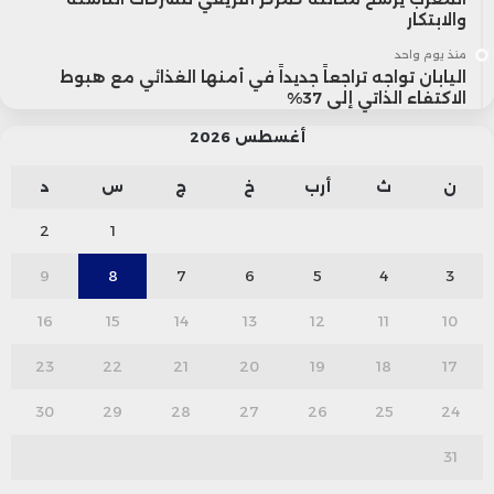
والابتكار
منذ يوم واحد
اليابان تواجه تراجعاً جديداً في أمنها الغذائي مع هبوط
الاكتفاء الذاتي إلى 37%
أغسطس 2026
ن
ث
أرب
خ
ج
س
د
2
1
9
8
7
6
5
4
3
16
15
14
13
12
11
10
23
22
21
20
19
18
17
30
29
28
27
26
25
24
31