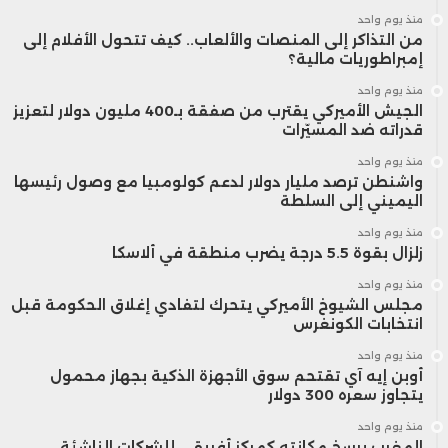
منذ يوم واحد
من التذاكر إلى المنصات والألعاب.. كيف تتحول الأفلام إلى
إمبراطوريات مالية؟
منذ يوم واحد
الجيش الأميركي يقترب من صفقة بـ400 مليون دولار لتعزيز
قدراته ضد المسيّرات
منذ يوم واحد
واشنطن ترصد مليار دولار لدعم كولومبيا مع وصول رئيسها
اليميني إلى السلطة
منذ يوم واحد
زلزال بقوة 5.5 درجة يضرب منطقة في ألاسكا
منذ يوم واحد
مجلس الشيوخ الأميركي يتحرك لتفادي إغلاق الحكومة قبل
انتخابات الكونغرس
منذ يوم واحد
أوبن إيه آي تقتحم سوق الأجهزة الذكية بجهاز محمول
يتجاوز سعره 300 دولار
منذ يوم واحد
المغرب يرسخ مكانته كمركز أفريقي للشركات الناشئة