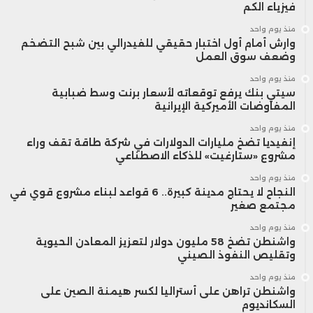
فيزياء الكم
منذ يوم واحد
وارش أمام أول اختبار حقيقي للفيدرالي بين شبح التضخم
وضعف سوق العمل
منذ يوم واحد
سيتي بنك يرفع توقعاته لأسعار برنت وسط ضبابية
المفاوضات الأميركية الإيرانية
منذ يوم واحد
إنفيديا تضخ مليارات الدولارات في شركة طاقة تقف وراء
مشروع «ستارغيت» للذكاء الاصطناعي
منذ يوم واحد
النجاح لا يحتاج مدينة كبيرة.. 6 قواعد لبناء مشروع قوي في
مجتمع صغير
منذ يوم واحد
واشنطن تضخ 58 مليون دولار لتعزيز المعادن الحيوية
وتقليص النفوذ الصيني
منذ يوم واحد
واشنطن تراهن على أستراليا لكسر هيمنة الصين على
السكانديوم