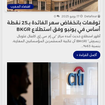
اقتصاد المغرب
Detafour
17 يونيو 2025
0
توقعات بانخفاض سعر الفائدة بـ25 نقطة
أساس في يونيو وفق استطلاع BKGR
أظهر استطلاع حديث أعده مركز “بي إم سي إي كابيتال غلوبال
ريسيرش” (BKGR) أن غالبية المستثمرين المؤسساتيين المغاربة،
بنسبة 63%،…
أكمل القراءة »