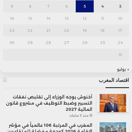
9
8
7
6
5
4
3
16
15
14
13
12
11
10
23
22
21
20
19
18
17
30
29
28
27
26
25
24
31
« يوليو
اقتصاد المغرب
أخنوش يوجه الوزراء إلى تقليص نفقات
التسيير وضبط التوظيف في مشروع قانون
المالية 2027
منذ 5 ساعات
المغرب في المرتبة 106 عالمياً في مؤشر
الإقامة 2026 كوجهة مفضلة للمتقاعدين