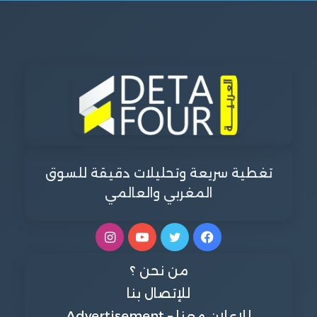
تغطية سريعة وتحليلات دقيقة للسوق
المغربي والعالمي
فيسبوك
تويتر
يوتيوب
انستقرام
من نحن ؟
للإتصال بنا
للإعلان معنا – Advertisement