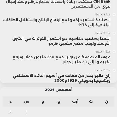
CIH Bank يستكمل زيادة رأسماله بمليار درهم وسط إقبال
قوي من المستثمرين
منذ 13 ساعة
الصناعة تستعيد زخمها مع ارتفاع الإنتاج واستغلال الطاقات
الإنتاجية إلى 78%
منذ 14 ساعة
النفط يستعيد مكاسبه مع استمرار التوترات في الشرق
الأوسط وترقب مصير مضيق هرمز
منذ 14 ساعة
موف المدعومة من أوبر تجمع 250 مليون دولار وترفع
تقييمها إلى 2.1 مليار دولار
منذ 15 ساعة
راي داليو يحذر من فقاعة في أسهم الذكاء الاصطناعي
ويشبهها بموجتي 1929 و2000
أغسطس 2026
ن
ث
أرب
خ
ج
س
د
2
1