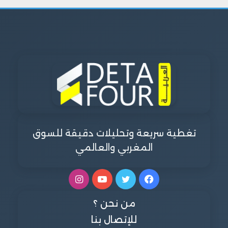
تغطية سريعة وتحليلات دقيقة للسوق
المغربي والعالمي
فيسبوك
تويتر
يوتيوب
انستقرام
من نحن ؟
للإتصال بنا