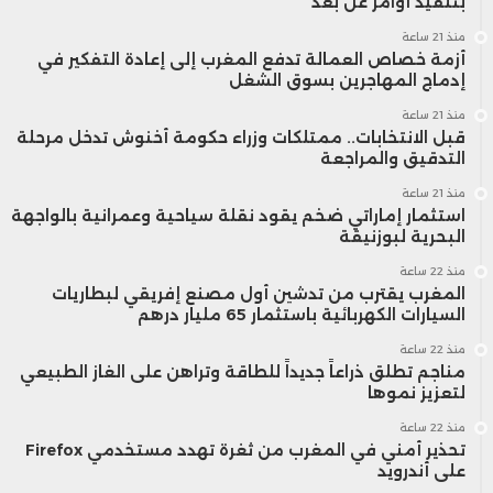
بتنفيذ أوامر عن بُعد
منذ 21 ساعة
أزمة خصاص العمالة تدفع المغرب إلى إعادة التفكير في
إدماج المهاجرين بسوق الشغل
منذ 21 ساعة
قبل الانتخابات.. ممتلكات وزراء حكومة أخنوش تدخل مرحلة
التدقيق والمراجعة
منذ 21 ساعة
استثمار إماراتي ضخم يقود نقلة سياحية وعمرانية بالواجهة
البحرية لبوزنيقة
منذ 22 ساعة
المغرب يقترب من تدشين أول مصنع إفريقي لبطاريات
السيارات الكهربائية باستثمار 65 مليار درهم
منذ 22 ساعة
مناجم تطلق ذراعاً جديداً للطاقة وتراهن على الغاز الطبيعي
لتعزيز نموها
منذ 22 ساعة
تحذير أمني في المغرب من ثغرة تهدد مستخدمي Firefox
على أندرويد