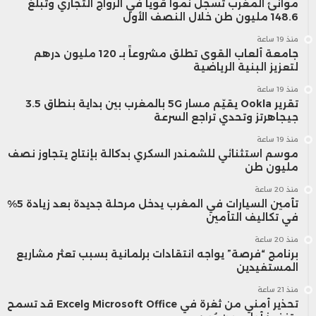
موانئ المغرب تسجل نمواً قوياً في الرواج التجاري وتبلغ
148.6 مليون طن خلال النصف الأول
منذ 19 ساعة
جامعة ألعاب القوى تطلق مشروعاً بـ 120 مليون درهم
لتعزيز البنية الرياضية
منذ 19 ساعة
تقرير Ookla يقيّم مسار 5G بالمغرب بين بداية بنطاق 3.5
جيجاهرتز وتحدي تراجع السرعة
منذ 19 ساعة
موسم استثنائي للشمندر السكري بدكالة بإنتاج يتجاوز نصف
مليون طن
منذ 20 ساعة
تأمين السيارات في المغرب يدخل مرحلة جديدة بعد زيادة 5%
في تكاليف التأمين
منذ 20 ساعة
برنامج “فرصة” يواجه انتقادات برلمانية بسبب تعثر مشاريع
المستفيدين
منذ 21 ساعة
تحذير أمني من ثغرة في Microsoft Office وExcel قد تسمح