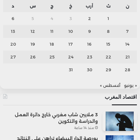
ن
ث
أرب
خ
ج
س
د
6
5
4
3
2
1
13
12
11
10
9
8
7
20
19
18
17
16
15
14
27
26
25
24
23
22
21
31
30
29
28
« يونيو
أغسطس »
اقتصاد المغرب
3 ملايين شاب مغربي خارج دائرة العمل
والدراسة والتكوين
منذ 14 ساعة
بورصة الدار البيضاء تراهن على النتائج