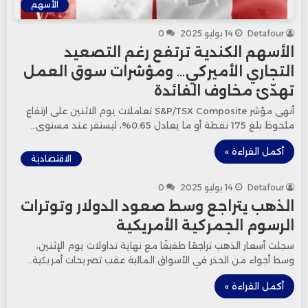
الأسهم
Detafour
14 يوليو 2025
0
الأسهم الكندية ترتفع رغم التصعيد
التجاري الأميركي… ومؤشرات سوق العمل
تهدّئ مخاوف الفائدة
أنهى مؤشر S&P/TSX Composite تعاملات يوم الاثنين على ارتفاع
ملحوظ بلغ 175 نقطة أو ما يعادل 0.65%، ليستقر عند مستوى…
أكمل القراءة »
الاقتصادية
Detafour
14 يوليو 2025
0
الذهب يتراجع وسط صعود الدولار وتوترات
الرسوم الجمركية الأمريكية
سجلت أسعار الذهب تراجعًا طفيفًا مع نهاية تداولات يوم الإثنين،
وسط أجواء من الحذر في الأسواق المالية عقب تصريحات أمريكية…
أكمل القراءة »