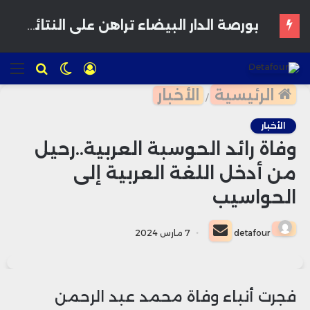
بورصة الدار البيضاء تراهن على النتائج النصف سنوية لاستعادة زخم المستثمرين
تسجيل
الوضع
للبحث
الق
الدخول
المظلم
الرئيسية
الأخبار
/
الأخبار
وفاة رائد الحوسبة العربية..رحيل
من أدخل اللغة العربية إلى
الحواسيب
أرسل
detafour
7 مارس 2024
بريدا
إلكترونيا
فجرت أنباء وفاة محمد عبد الرحمن