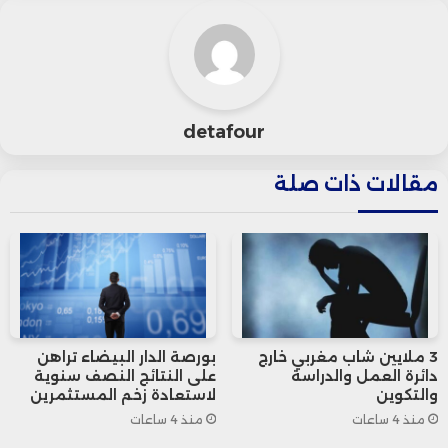
والتنمية في واشنطن، وأسس ورئس
مجلس إدارة بنك الكويت الصناعي.
ولد الشارخ عام 1942، حاصلًا على درجة
detafour
البكالوريوس في الاقتصاد والعلوم
مقالات ذات صلة
السياسية من جامعة القاهرة في عام
1965، وحصل على درجة الماجستير في
التنمية الاقتصادية من كلية ويليامز في
ولاية ماساتشوستس الأمريكية.
3 ملايين شاب مغربي خارج
بورصة الدار البيضاء تراهن
دائرة العمل والدراسة
على النتائج النصف سنوية
يُذكر أن الشارخ كان أيضًا مؤسس مشروع
والتكوين
لاستعادة زخم المستثمرين
منذ 4 ساعات
منذ 4 ساعات
“كتاب في جريدة” بالتعاون مع منظمة