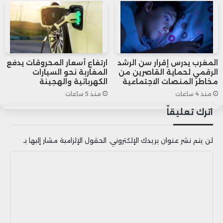
اليونسكو عام 1997، وشارك في تمويل
مركز دراسات الوحدة العربية والمنظمة
العربية للترجمة، بالإضافة إلى دوره
المغرب يدرس إقرار سن الرشد
ارتفاع أسعار المحروقات يدفع
كمساهم في تأسيس معهد العالم
الرقمي لحماية القاصرين من
المغاربة نحو السيارات
مخاطر المنصات الاجتماعية
الكهربائية والهجينة
العربي في باريس.
منذ 4 ساعات
منذ 5 ساعات
اترك تعليقاً
لن يتم نشر عنوان بريدك الإلكتروني.
الحقول الإلزامية مشار إليها بـ
ا
ل
ت
ع
ل