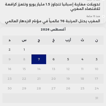
تحويلات مغاربة إسبانيا تتجاوز 1.5 مليار يورو وتتعزز كرافعة
للاقتصاد المغربي
منذ 13 ساعة
المغرب يحتل المرتبة 76 عالمياً في مؤشر الازدهار العالمي
أغسطس 2026
ن
ث
أرب
خ
ج
س
د
2
1
9
8
7
6
5
4
3
16
15
14
13
12
11
10
23
22
21
20
19
18
17
30
29
28
27
26
25
24
31