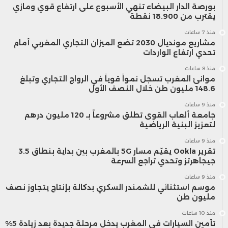
بورصة الدار البيضاء تنهي الأسبوع على ارتفاع قوي ومازي
يقترب من 18.900 نقطة
منذ 7 ساعات
مشاريع مونديال 2030 تضع الميزان التجاري المغربي أمام
تحدي ارتفاع الواردات
منذ 8 ساعات
موانئ المغرب تسجل نمواً قوياً في الرواج التجاري وتبلغ
148.6 مليون طن خلال النصف الأول
منذ 9 ساعات
جامعة ألعاب القوى تطلق مشروعاً بـ 120 مليون درهم
لتعزيز البنية الرياضية
منذ 9 ساعات
تقرير Ookla يقيّم مسار 5G بالمغرب بين بداية بنطاق 3.5
جيجاهرتز وتحدي تراجع السرعة
منذ 9 ساعات
موسم استثنائي للشمندر السكري بدكالة بإنتاج يتجاوز نصف
مليون طن
منذ 10 ساعات
تأمين السيارات في المغرب يدخل مرحلة جديدة بعد زيادة 5%