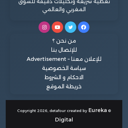
تغطية سريعة وتحليلات دقيقة للسوق
المغربي والعالمي
فيسبوك
تويتر
يوتيوب
انستقرام
من نحن ؟
للإتصال بنا
للإعلان معنا – Advertisement
سياسة الخصوصية
الاحكام و الشروط
خريطة الموقع
Eureka
© Copyright 2026, detafour created by
Digital