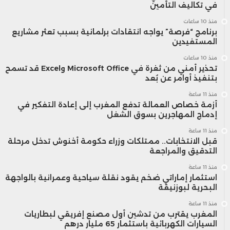
في تكاليف التأمين
منذ 10 ساعات
برنامج “فرصة” يواجه انتقادات برلمانية بسبب تعثر مشاريع
المستفيدين
منذ 10 ساعات
تحذير أمني من ثغرة في Microsoft Office وExcel قد تسمح
بتنفيذ أوامر عن بُعد
منذ 11 ساعة
أزمة خصاص العمالة تدفع المغرب إلى إعادة التفكير في
إدماج المهاجرين بسوق الشغل
منذ 11 ساعة
قبل الانتخابات.. ممتلكات وزراء حكومة أخنوش تدخل مرحلة
التدقيق والمراجعة
منذ 11 ساعة
استثمار إماراتي ضخم يقود نقلة سياحية وعمرانية بالواجهة
البحرية لبوزنيقة
منذ 11 ساعة
المغرب يقترب من تدشين أول مصنع إفريقي لبطاريات
السيارات الكهربائية باستثمار 65 مليار درهم