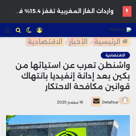
هواتف مخترقة تغزو الأسواق المغربية بأسعار مغرية وتحذيرات من برمجيات تجسس
تسجيل
الوضع
للبحث
الق
الدخول
المظلم
الرئيسية
الأخبار
الاقتصادية
/
/
الاقتصادية
واشنطن تعرب عن استيائها من
بكين بعد إدانة إنفيديا بانتهاك
قوانين مكافحة الاحتكار
أرسل
Detafour
16 سبتمبر 2025
بريدا
إلكترونيا