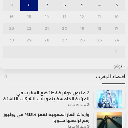
9
8
7
6
5
4
3
16
15
14
13
12
11
10
23
22
21
20
19
18
17
30
29
28
27
26
25
24
31
« يوليو
اقتصاد المغرب
2 مليون دولار فقط تضع المغرب في
المرتبة الخامسة بتمويلات الشركات الناشئة
منذ 19 ساعة
واردات الغاز المغربية تقفز 15.4% في يوليوز
رغم تراجعها سنوياً
منذ 19 ساعة