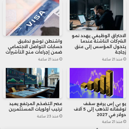
الاحتكار بعد استحواذها على شركة “ميلانوكس
تكنولوجيز”، المتخصصة في تصنيع معدات
الشبكات، وهو ما أثار ردود فعل أمريكية
الاحتراق الوظيفي يهدد نمو
رسمية.
الشركات الناشئة عندما
واشنطن توسّع تدقيق
يتحول المؤسس إلى عنق
حسابات التواصل الاجتماعي
زجاجة
ضمن إجراءات منح التأشيرات
منذ 21 ساعة
منذ 21 ساعة
يو بي إس يرفع سقف
عصر التضخم المرتفع يعيد
توقعاته للذهب إلى 5 آلاف
ترتيب أولويات المستثمرين
دولار في 2027
منذ 23 ساعة
منذ 21 ساعة