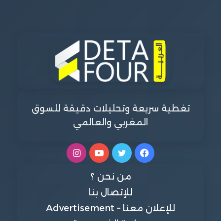
تغطية سريعة وتحليلات دقيقة للسوق
المغربي والعالمي
فيسبوك
تويتر
يوتيوب
انستقرام
من نحن ؟
للإتصال بنا
للإعلان معنا – Advertisement