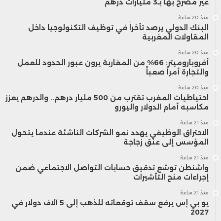
غير مصرح بها بـ3 مليارات درهم
منذ 20 ساعة
البنك الدولي يرصد تأخراً في توظيف التكنولوجيا داخل
المقاولات المغربية
منذ 20 ساعة
أفروباروميتر: 66% من المغاربة يرون عبور الحدود للعمل
والتجارة أمراً صعباً
منذ 20 ساعة
احتياطيات المغرب تقترب من 500 مليار درهم.. والدرهم يعزز
مكاسبه أمام الدولار واليورو
منذ 21 ساعة
الاحتراق الوظيفي يهدد نمو الشركات الناشئة عندما يتحول
المؤسس إلى عنق زجاجة
منذ 21 ساعة
واشنطن توسّع تدقيق حسابات التواصل الاجتماعي ضمن
إجراءات منح التأشيرات
منذ 21 ساعة
يو بي إس يرفع سقف توقعاته للذهب إلى 5 آلاف دولار في
2027