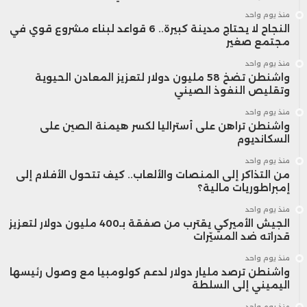
منذ يوم واحد
النجاح لا يحتاج مدينة كبيرة.. 6 قواعد لبناء مشروع قوي في
مجتمع صغير
منذ يوم واحد
واشنطن تضخ 58 مليون دولار لتعزيز المعادن الحيوية
وتقليص النفوذ الصيني
منذ يوم واحد
واشنطن تراهن على أستراليا لكسر هيمنة الصين على
السكانديوم
منذ يوم واحد
من التذاكر إلى المنصات والألعاب.. كيف تتحول الأفلام إلى
إمبراطوريات مالية؟
منذ يوم واحد
الجيش الأميركي يقترب من صفقة بـ400 مليون دولار لتعزيز
قدراته ضد المسيّرات
منذ يوم واحد
واشنطن ترصد مليار دولار لدعم كولومبيا مع وصول رئيسها
اليميني إلى السلطة
منذ يوم واحد