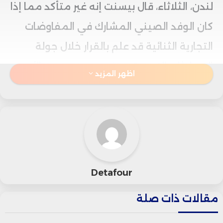
لندن، الثلاثاء، قال بيسنت إنه غير متأكد مما إذا
كان الوفد الصيني المشارك في المفاوضات
التجارية الثنائية قد علم بالقرار خلال جولة
المحادثات التي عقدت في مدريد يومي الأحد
اظهر المزيد
والإثنين.
وأشار الوزير إلى أن حكم السلطات الصينية
بشأن “إنفيديا” لا يرتبط بالمفاوضات الجارية بين
البلدين ولا يؤثر على نتائجها.
Detafour
وكانت هيئة تنظيم السوق الصينية قد أعلنت
مقالات ذات صلة
أمس أن “إنفيديا” انتهكت قواعد مكافحة