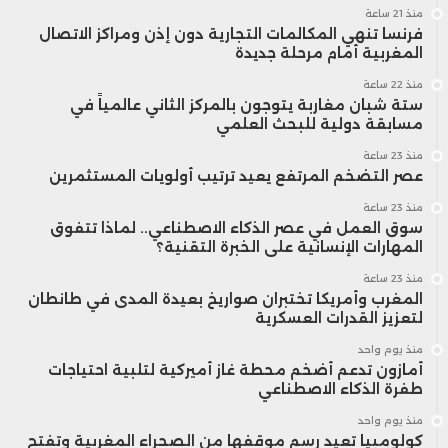
منذ 21 ساعة
فرنسا تنهي المكالمات التجارية دون إذن ومراكز الاتصال
المغربية أمام مرحلة جديدة
منذ 22 ساعة
ستة شبان مغاربة يتوجون بالمركز الثاني عالمياً في
مسابقة دولية للبحث العلمي
منذ 23 ساعة
عصر التضخم المرتفع يعيد ترتيب أولويات المستثمرين
منذ 23 ساعة
سوق العمل في عصر الذكاء الاصطناعي.. لماذا تتفوق
المهارات الإنسانية على الخبرة التقنية؟
منذ 23 ساعة
المغرب وأمريكا تختبران صواريخ بعيدة المدى في طانطان
لتعزيز القدرات العسكرية
منذ يوم واحد
أمازون تدعم أضخم محطة غاز أميركية لتلبية احتياجات
طفرة الذكاء الاصطناعي
منذ يوم واحد
كولومبيا تعيد رسم موقفها من الصحراء المغربية وتفتح