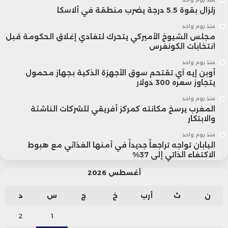
زلزال بقوة 5.5 درجة يضرب منطقة في ألاسكا
منذ يوم واحد
مجلس الشيوخ الأميركي يتحرك لتفادي إغلاق الحكومة قبل
انتخابات الكونغرس
منذ يوم واحد
أوبن إيه آي تقتحم سوق الأجهزة الذكية بجهاز محمول
يتجاوز سعره 300 دولار
منذ يوم واحد
المغرب يرسخ مكانته كمركز أفريقي للشركات الناشئة
والابتكار
منذ يوم واحد
اليابان تواجه تراجعاً جديداً في أمنها الغذائي مع هبوط
الاكتفاء الذاتي إلى 37%
أغسطس 2026
ن
ث
أرب
خ
ج
س
د
2
1