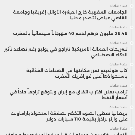
منذ 4 ساعات
الجامعات المغربية خارج العشرة الأوائل إفريقيا وجامعة
القاضي عياض تتصدر محلياً
منذ 4 ساعات
26.46 مليون درهم لدعم 40 مهرجاناً سينمائياً بالمغرب
منذ 4 ساعات
تسريحات العمالة الأمريكية تتراجع في يوليو رغم تصاعد تأثير
الذكاء الاصطناعي
منذ 4 ساعات
كاب هولدينغ تعزز مكانتها في الصناعات الغذائية
باستحواذها على فورافريك المغرب
منذ 5 ساعات
ترامب يعلن اقتراب اتفاق مع إيران ويتوقع تراجعاً حاداً في
أسعار النفط
منذ 5 ساعات
بريطانيا تعطي الضوء الأخضر لصفقة استحواذ باراماونت
على وارنر براذرز بقيمة 110 مليارات دولار
منذ 5 ساعات
النحاس يقترب من مستويات قياسية عالمية وسط مخاوف