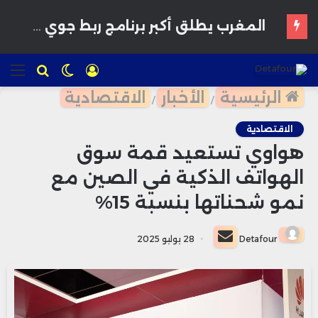
مطار الرباط-سلا يعزز نموه الجوي بارتفاع حركة المسافرين بأكثر من 14%
تسجيل
الوضع
للبحث
الق
الدخول
المظلم
الرئيسية
الأخبار
الاقتصادية
/
/
الاقتصادية
هواوي تستعيد قمة سوق
الهواتف الذكية في الصين مع
نمو شحناتها بنسبة 15%
أرسل
Detafour
28 يوليو 2025
بريدا
إلكترونيا