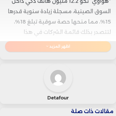
“هواوي” نحو 12.2 مليون هاتف ذكي داخل
السوق الصينية، مسجلة زيادة سنوية قدرها
15%، مما منحها حصة سوقية تبلغ 18%،
لتتصدر بذلك قائمة الشركات في هذا
القطاع.
اظهر المزيد
من جانبها، شهدت شركة “آبل” أولى علامات
التعافي في السوق الصينية منذ الربع الأخير
من 2023، حيث ارتفعت شحناتها بنسبة 4%
على أساس سنوي لتصل إلى 10.1 مليون
Detafour
وحدة، محتلة المرتبة الخامسة ضمن
المنافسة.
مقالات ذات صلة