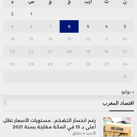
ن
ث
أرب
خ
ج
س
د
2
1
9
8
7
6
5
4
3
16
15
14
13
12
11
10
23
22
21
20
19
18
17
30
29
28
27
26
25
24
31
« يوليو
اقتصاد المغرب
رغم انحسار التضخم.. مستويات الأسعار تظل
أعلى بـ 15 في المائة مقارنة بسنة 2021
منذ 4 دقائق