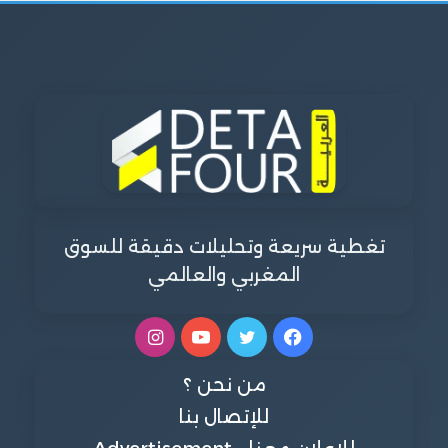
تغطية سريعة وتحليلات دقيقة للسوق
المغربي والعالمي
فيسبوك
تويتر
يوتيوب
انستقرام
من نحن ؟
للإتصال بنا