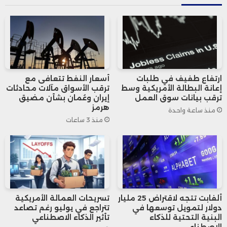
ويجدر التنويه إلى أن أرقام الشحنات تعكس
عدد الأجهزة المرسلة إلى متاجر التجزئة
وليس المبيعات النهائية للمستهلكين،
ارتفاع طفيف في طلبات
أسعار النفط تتعافى مع
لكنها تظل مؤشرًا مهمًا يعكس توجهات
إعانة البطالة الأمريكية وسط
ترقب الأسواق مآلات محادثات
ترقب بيانات سوق العمل
إيران وعُمان بشأن مضيق
الطلب في السوق.
هرمز
منذ ساعة واحدة
منذ 3 ساعات
ألفابت تتجه لاقتراض 25 مليار
تسريحات العمالة الأمريكية
دولار لتمويل توسعها في
تتراجع في يوليو رغم تصاعد
البنية التحتية للذكاء
تأثير الذكاء الاصطناعي
الاصطناعي